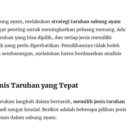
bung ayam, melakukan
strategi taruhan sabung ayam
ngat penting untuk meningkatkan peluang menang. Ada
aruhan yang bisa dipilih, dan setiap jenis memiliki
ik yang perlu diperhatikan. Pemilihannya tidak boleh
a sembarangan, melainkan harus berdasarkan analisis
nis Taruhan yang Tepat
ntukan langkah dalam bertaruh,
memilih jenis taruhan
di sangat krusial. Berikut adalah beberapa pilihan jenis
mum dalam sabung ayam: