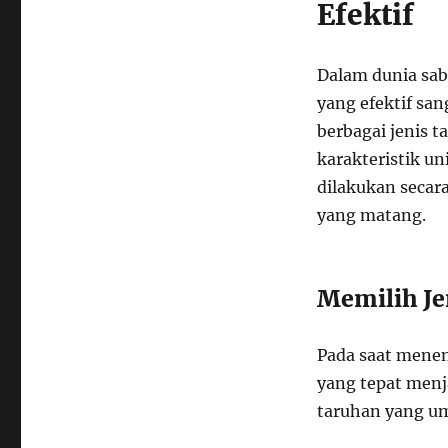
Efektif
Dalam dunia sa
yang efektif sa
berbagai jenis t
karakteristik un
dilakukan secar
yang matang.
Memilih Je
Pada saat mene
yang tepat menja
taruhan yang u