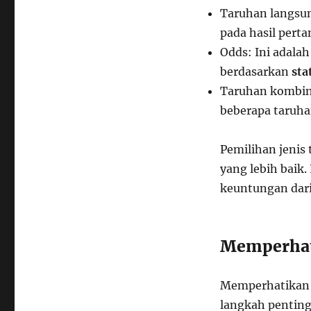
Taruhan langsu
pada hasil pert
Odds: Ini adala
berdasarkan
sta
Taruhan kombina
beberapa taruh
Pemilihan jenis
yang lebih baik
keuntungan dari
Memperhati
Memperhatika
langkah penting