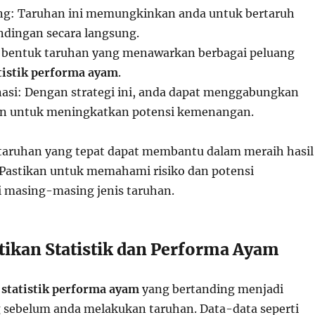
ng: Taruhan ini memungkinkan anda untuk bertaruh
andingan secara langsung.
h bentuk taruhan yang menawarkan berbagai peluang
tistik performa ayam
.
si: Dengan strategi ini, anda dapat menggabungkan
an untuk meningkatkan potensi kemenangan.
 taruhan yang tepat dapat membantu dalam meraih hasil
. Pastikan untuk memahami risiko dan potensi
 masing-masing jenis taruhan.
kan Statistik dan Performa Ayam
n
statistik performa ayam
yang bertanding menjadi
 sebelum anda melakukan taruhan. Data-data seperti