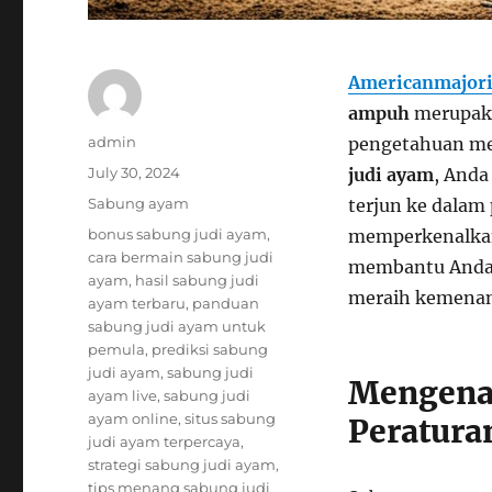
Americanmajori
ampuh
merupaka
A
admin
pengetahuan men
u
P
July 30, 2024
judi ayam
, Anda
t
o
C
Sabung ayam
terjun ke dalam
h
s
a
o
T
bonus sabung judi ayam
,
memperkenalka
t
t
r
a
cara bermain sabung judi
e
membantu Anda 
e
g
ayam
,
hasil sabung judi
d
g
meraih kemenan
s
ayam terbaru
,
panduan
o
o
sabung judi ayam untuk
n
r
pemula
,
prediksi sabung
i
judi ayam
,
sabung judi
Mengena
e
ayam live
,
sabung judi
s
ayam online
,
situs sabung
Peratura
judi ayam terpercaya
,
strategi sabung judi ayam
,
tips menang sabung judi