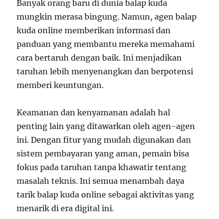
Banyak orang baru di dunia balap kuda
mungkin merasa bingung. Namun, agen balap
kuda online memberikan informasi dan
panduan yang membantu mereka memahami
cara bertaruh dengan baik. Ini menjadikan
taruhan lebih menyenangkan dan berpotensi
memberi keuntungan.
Keamanan dan kenyamanan adalah hal
penting lain yang ditawarkan oleh agen-agen
ini. Dengan fitur yang mudah digunakan dan
sistem pembayaran yang aman, pemain bisa
fokus pada taruhan tanpa khawatir tentang
masalah teknis. Ini semua menambah daya
tarik balap kuda online sebagai aktivitas yang
menarik di era digital ini.