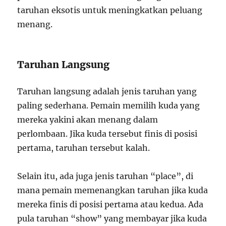
taruhan eksotis untuk meningkatkan peluang
menang.
Taruhan Langsung
Taruhan langsung adalah jenis taruhan yang
paling sederhana. Pemain memilih kuda yang
mereka yakini akan menang dalam
perlombaan. Jika kuda tersebut finis di posisi
pertama, taruhan tersebut kalah.
Selain itu, ada juga jenis taruhan “place”, di
mana pemain memenangkan taruhan jika kuda
mereka finis di posisi pertama atau kedua. Ada
pula taruhan “show” yang membayar jika kuda