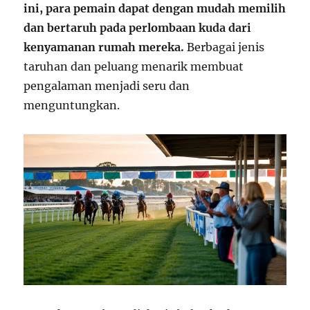
ini, para pemain dapat dengan mudah memilih
dan bertaruh pada perlombaan kuda dari
kenyamanan rumah mereka.
Berbagai jenis
taruhan dan peluang menarik membuat
pengalaman menjadi seru dan
menguntungkan.