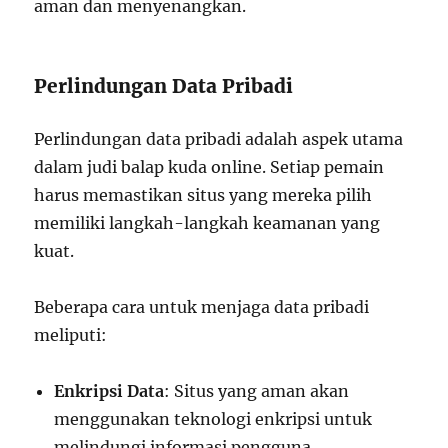
aman dan menyenangkan.
Perlindungan Data Pribadi
Perlindungan data pribadi adalah aspek utama
dalam judi balap kuda online. Setiap pemain
harus memastikan situs yang mereka pilih
memiliki langkah-langkah keamanan yang
kuat.
Beberapa cara untuk menjaga data pribadi
meliputi:
Enkripsi Data
: Situs yang aman akan
menggunakan teknologi enkripsi untuk
melindungi informasi pengguna.