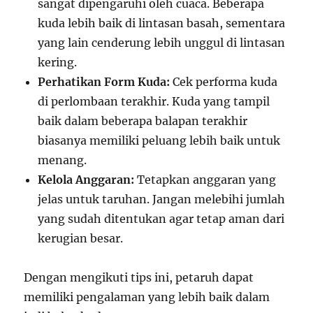
sangat dipengaruhi oleh cuaca. Beberapa
kuda lebih baik di lintasan basah, sementara
yang lain cenderung lebih unggul di lintasan
kering.
Perhatikan Form Kuda:
Cek performa kuda
di perlombaan terakhir. Kuda yang tampil
baik dalam beberapa balapan terakhir
biasanya memiliki peluang lebih baik untuk
menang.
Kelola Anggaran:
Tetapkan anggaran yang
jelas untuk taruhan. Jangan melebihi jumlah
yang sudah ditentukan agar tetap aman dari
kerugian besar.
Dengan mengikuti tips ini, petaruh dapat
memiliki pengalaman yang lebih baik dalam