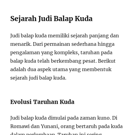
Sejarah Judi Balap Kuda
Judi balap kuda memiliki sejarah panjang dan
menarik. Dari permainan sederhana hingga
pengalaman yang kompleks, taruhan pada
balap kuda telah berkembang pesat. Berikut
adalah dua aspek utama yang membentuk
sejarah judi balap kuda.
Evolusi Taruhan Kuda
Judi balap kuda dimulai pada zaman kuno. Di
Romawi dan Yunani, orang bertaruh pada kuda
dalam perlombaan. Taruhan ini sering