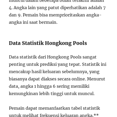
muncul dalam beberapa bulan terakhir adalah
4. Angka lain yang patut diperhatikan adalah 7
dan 9. Pemain bisa memprioritaskan angka-
angka ini saat bermain.
Data Statistik Hongkong Pools
Data statistik dari Hongkong Pools sangat
penting untuk prediksi yang tepat. Statistik ini
mencakup hasil keluaran sebelumnya, yang
biasanya dapat diakses secara online. Menurut
data, angka 1 hingga 6 sering memiliki
kemungkinan lebih tinggi untuk muncul.
Pemain dapat memanfaatkan tabel statistik
untuk melihat frekuensi keluaran angka.**