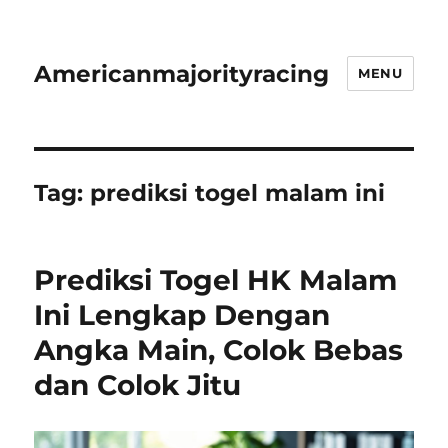
Americanmajorityracing
MENU
Tag:
prediksi togel malam ini
Prediksi Togel HK Malam
Ini Lengkap Dengan
Angka Main, Colok Bebas
dan Colok Jitu