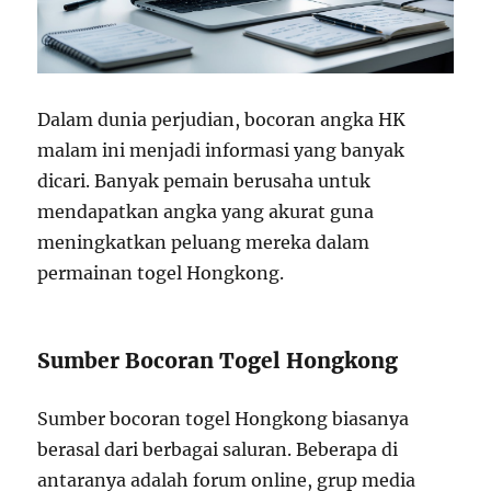
Dalam dunia perjudian, bocoran angka HK
malam ini menjadi informasi yang banyak
dicari. Banyak pemain berusaha untuk
mendapatkan angka yang akurat guna
meningkatkan peluang mereka dalam
permainan togel Hongkong.
Sumber Bocoran Togel Hongkong
Sumber bocoran togel Hongkong biasanya
berasal dari berbagai saluran. Beberapa di
antaranya adalah forum online, grup media