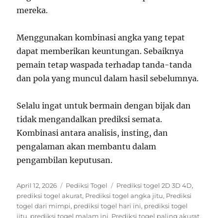
mereka.
Menggunakan kombinasi angka yang tepat
dapat memberikan keuntungan. Sebaiknya
pemain tetap waspada terhadap tanda-tanda
dan pola yang muncul dalam hasil sebelumnya.
Selalu ingat untuk bermain dengan bijak dan
tidak mengandalkan prediksi semata.
Kombinasi antara analisis, insting, dan
pengalaman akan membantu dalam
pengambilan keputusan.
P
C
T
April 12, 2026
Pediksi Togel
Prediksi togel 2D 3D 4D
,
o
a
a
prediksi togel akurat
,
Prediksi togel angka jitu
,
Prediksi
s
t
g
togel dari mimpi
,
prediksi togel hari ini
,
prediksi togel
t
e
s
jitu
,
prediksi togel malam ini
,
Prediksi togel paling akurat
,