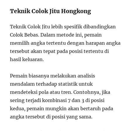
Teknik Colok Jitu Hongkong
Teknik Colok Jitu lebih spesifik dibandingkan
Colok Bebas. Dalam metode ini, pemain
memilih angka tertentu dengan harapan angka
tersebut akan tepat pada posisi tertentu di
hasil keluaran.
Pemain biasanya melakukan analisis
mendalam terhadap statistik untuk
mendeteksi pola atau tren. Contohnya, jika
sering terjadi kombinasi 7 dan 3 di posisi
kedua, pemain mungkin akan bertaruh pada
angka tersebut di posisi yang sama.