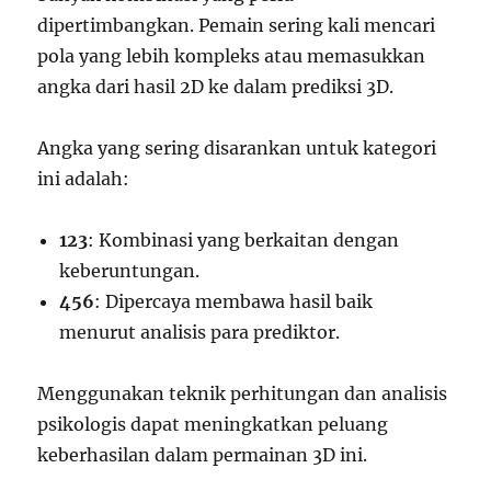
dipertimbangkan. Pemain sering kali mencari
pola yang lebih kompleks atau memasukkan
angka dari hasil 2D ke dalam prediksi 3D.
Angka yang sering disarankan untuk kategori
ini adalah:
123
: Kombinasi yang berkaitan dengan
keberuntungan.
456
: Dipercaya membawa hasil baik
menurut analisis para prediktor.
Menggunakan teknik perhitungan dan analisis
psikologis dapat meningkatkan peluang
keberhasilan dalam permainan 3D ini.