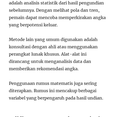
adalah analisis statistik dari hasil pengundian
sebelumnya. Dengan melihat pola dan tren,
pemain dapat mencoba memperkirakan angka
yang berpotensi keluar.
Metode lain yang umum digunakan adalah
konsultasi dengan ahli atau menggunakan
perangkat lunak khusus. Alat-alat ini
dirancang untuk menganalisis data dan
memberikan rekomendasi angka.
Penggunaan rumus matematis juga sering
diterapkan. Rumus ini mencakup berbagai
variabel yang berpengaruh pada hasil undian.