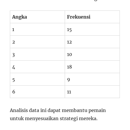
Angka
Frekuensi
1
15
2
12
3
10
4
18
5
9
6
11
Analisis data ini dapat membantu pemain
untuk menyesuaikan strategi mereka.