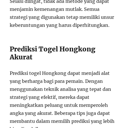
Selalu diingat, tidak ada metode yang dapat
menjamin kemenangan mutlak. Semua
strategi yang digunakan tetap memiliki unsur
keberuntungan yang harus diperhitungkan.
Prediksi Togel Hongkong
Akurat
Prediksi togel Hongkong dapat menjadi alat
yang berharga bagi para pemain. Dengan
menggunakan teknik analisa yang tepat dan
strategi yang efektif, mereka dapat
meningkatkan peluang untuk memperoleh
angka yang akurat. Beberapa tips juga dapat
membantu dalam memilih prediksi yang lebih