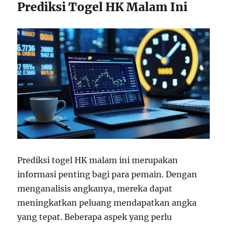
Prediksi Togel HK Malam Ini
Prediksi togel HK malam ini merupakan
informasi penting bagi para pemain. Dengan
menganalisis angkanya, mereka dapat
meningkatkan peluang mendapatkan angka
yang tepat. Beberapa aspek yang perlu