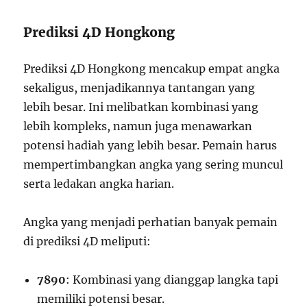
Prediksi 4D Hongkong
Prediksi 4D Hongkong mencakup empat angka
sekaligus, menjadikannya tantangan yang
lebih besar. Ini melibatkan kombinasi yang
lebih kompleks, namun juga menawarkan
potensi hadiah yang lebih besar. Pemain harus
mempertimbangkan angka yang sering muncul
serta ledakan angka harian.
Angka yang menjadi perhatian banyak pemain
di prediksi 4D meliputi:
7890
: Kombinasi yang dianggap langka tapi
memiliki potensi besar.