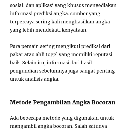
sosial, dan aplikasi yang khusus menyediakan
informasi prediksi angka. sumber yang
terpercaya sering kali menghasilkan angka
yang lebih mendekati kenyataan.
Para pemain sering mengikuti prediksi dari
pakar atau ahli togel yang memiliki reputasi
baik. Selain itu, informasi dari hasil
pengundian sebelumnya juga sangat penting
untuk analisis angka.
Metode Pengambilan Angka Bocoran
Ada beberapa metode yang digunakan untuk
mengambil angka bocoran. Salah satunya