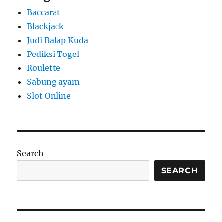
Baccarat
Blackjack
Judi Balap Kuda
Pediksi Togel
Roulette
Sabung ayam
Slot Online
Search
SEARCH