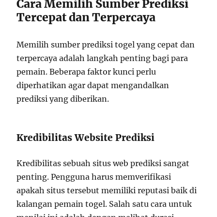
Cara Memilih Sumber Prediksi
Tercepat dan Terpercaya
Memilih sumber prediksi togel yang cepat dan
terpercaya adalah langkah penting bagi para
pemain. Beberapa faktor kunci perlu
diperhatikan agar dapat mengandalkan
prediksi yang diberikan.
Kredibilitas Website Prediksi
Kredibilitas sebuah situs web prediksi sangat
penting. Pengguna harus memverifikasi
apakah situs tersebut memiliki reputasi baik di
kalangan pemain togel. Salah satu cara untuk