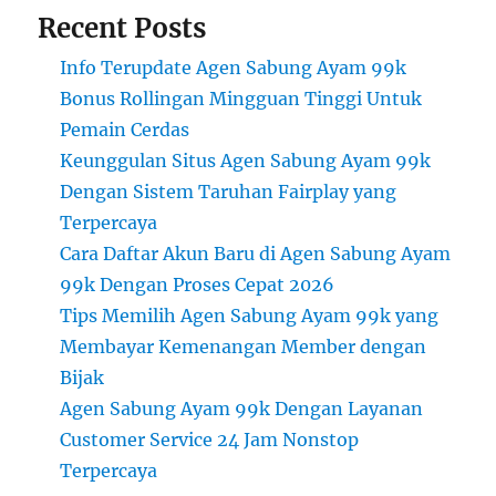
Recent Posts
Info Terupdate Agen Sabung Ayam 99k
Bonus Rollingan Mingguan Tinggi Untuk
Pemain Cerdas
Keunggulan Situs Agen Sabung Ayam 99k
Dengan Sistem Taruhan Fairplay yang
Terpercaya
Cara Daftar Akun Baru di Agen Sabung Ayam
99k Dengan Proses Cepat 2026
Tips Memilih Agen Sabung Ayam 99k yang
Membayar Kemenangan Member dengan
Bijak
Agen Sabung Ayam 99k Dengan Layanan
Customer Service 24 Jam Nonstop
Terpercaya