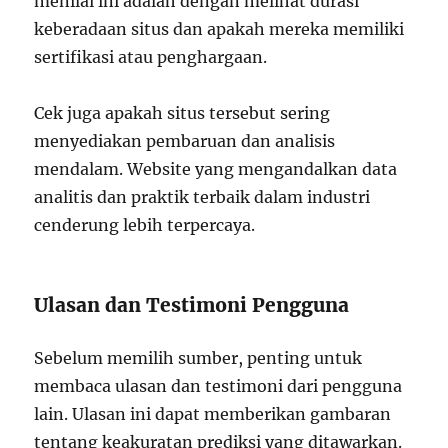
menilai ini adalah dengan melihat durasi
keberadaan situs dan apakah mereka memiliki
sertifikasi atau penghargaan.
Cek juga apakah situs tersebut sering
menyediakan pembaruan dan analisis
mendalam. Website yang mengandalkan data
analitis dan praktik terbaik dalam industri
cenderung lebih terpercaya.
Ulasan dan Testimoni Pengguna
Sebelum memilih sumber, penting untuk
membaca ulasan dan testimoni dari pengguna
lain. Ulasan ini dapat memberikan gambaran
tentang keakuratan prediksi yang ditawarkan.