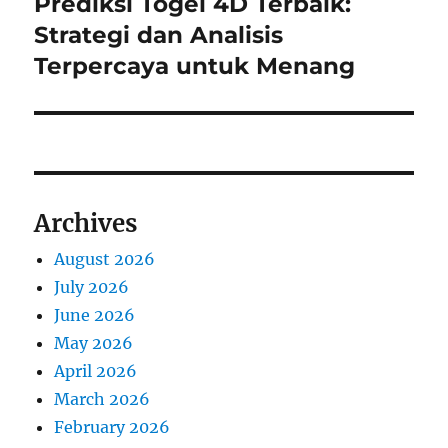
Prediksi Togel 4D Terbaik:
N
s
v
e
Strategi dan Analisis
p
x
i
Terpercaya untuk Menang
o
t
s
g
p
t
o
a
:
s
t
t
Archives
:
i
August 2026
o
July 2026
n
June 2026
May 2026
April 2026
March 2026
February 2026