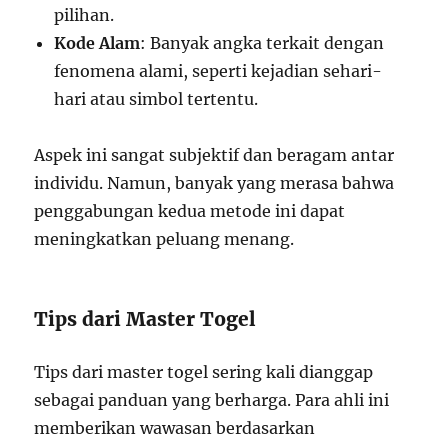
pilihan.
Kode Alam
: Banyak angka terkait dengan
fenomena alami, seperti kejadian sehari-
hari atau simbol tertentu.
Aspek ini sangat subjektif dan beragam antar
individu. Namun, banyak yang merasa bahwa
penggabungan kedua metode ini dapat
meningkatkan peluang menang.
Tips dari Master Togel
Tips dari master togel sering kali dianggap
sebagai panduan yang berharga. Para ahli ini
memberikan wawasan berdasarkan