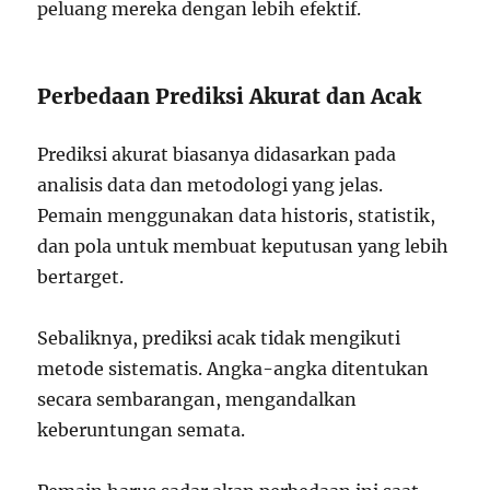
peluang mereka dengan lebih efektif.
Perbedaan Prediksi Akurat dan Acak
Prediksi akurat biasanya didasarkan pada
analisis data dan metodologi yang jelas.
Pemain menggunakan data historis, statistik,
dan pola untuk membuat keputusan yang lebih
bertarget.
Sebaliknya, prediksi acak tidak mengikuti
metode sistematis. Angka-angka ditentukan
secara sembarangan, mengandalkan
keberuntungan semata.