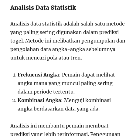
Analisis Data Statistik
Analisis data statistik adalah salah satu metode
yang paling sering digunakan dalam prediksi
togel. Metode ini melibatkan pengumpulan dan
pengolahan data angka-angka sebelumnya
untuk mencari pola atau tren.
Frekuensi Angka
: Pemain dapat melihat
angka mana yang muncul paling sering
dalam periode tertentu.
Kombinasi Angka
: Menguji kombinasi
angka berdasarkan data yang ada.
Analisis ini membantu pemain membuat
prediksi yang lebih terinformasi. Penggunaan