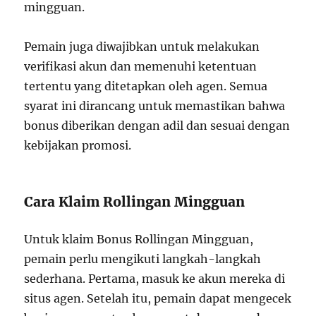
mingguan.
Pemain juga diwajibkan untuk melakukan
verifikasi akun dan memenuhi ketentuan
tertentu yang ditetapkan oleh agen. Semua
syarat ini dirancang untuk memastikan bahwa
bonus diberikan dengan adil dan sesuai dengan
kebijakan promosi.
Cara Klaim Rollingan Mingguan
Untuk klaim Bonus Rollingan Mingguan,
pemain perlu mengikuti langkah-langkah
sederhana. Pertama, masuk ke akun mereka di
situs agen. Setelah itu, pemain dapat mengecek