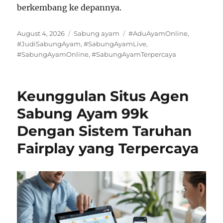
berkembang ke depannya.
P
C
T
August 4, 2026
Sabung ayam
#AduAyamOnline
,
o
a
a
#JudiSabungAyam
,
#SabungAyamLive
,
s
t
g
#SabungAyamOnline
,
#SabungAyamTerpercaya
t
e
s
e
g
d
o
Keunggulan Situs Agen
o
r
n
i
Sabung Ayam 99k
e
Dengan Sistem Taruhan
s
Fairplay yang Terpercaya