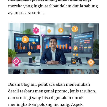
mereka yang ingin terlibat dalam dunia sabung
ayam secara serius.
Dalam blog ini, pembaca akan menemukan
detail terbaru mengenai promo, jenis taruhan,
dan strategi yang bisa digunakan untuk
meningkatkan peluang menang. Aspek