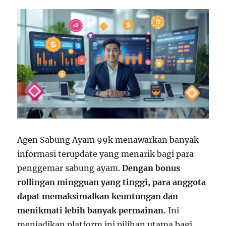
Agen Sabung Ayam 99k menawarkan banyak
informasi terupdate yang menarik bagi para
penggemar sabung ayam.
Dengan bonus
rollingan mingguan yang tinggi, para anggota
dapat memaksimalkan keuntungan dan
menikmati lebih banyak permainan.
Ini
menjadikan platform ini pilihan utama bagi