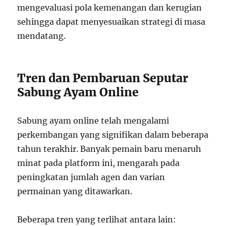
mengevaluasi pola kemenangan dan kerugian
sehingga dapat menyesuaikan strategi di masa
mendatang.
Tren dan Pembaruan Seputar
Sabung Ayam Online
Sabung ayam online telah mengalami
perkembangan yang signifikan dalam beberapa
tahun terakhir. Banyak pemain baru menaruh
minat pada platform ini, mengarah pada
peningkatan jumlah agen dan varian
permainan yang ditawarkan.
Beberapa tren yang terlihat antara lain: