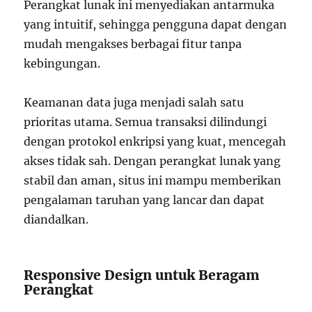
Perangkat lunak ini menyediakan antarmuka
yang intuitif, sehingga pengguna dapat dengan
mudah mengakses berbagai fitur tanpa
kebingungan.
Keamanan data juga menjadi salah satu
prioritas utama. Semua transaksi dilindungi
dengan protokol enkripsi yang kuat, mencegah
akses tidak sah. Dengan perangkat lunak yang
stabil dan aman, situs ini mampu memberikan
pengalaman taruhan yang lancar dan dapat
diandalkan.
Responsive Design untuk Beragam
Perangkat