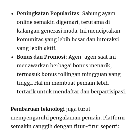
Peningkatan Popularitas
: Sabung ayam
online semakin digemari, terutama di
kalangan generasi muda. Ini menciptakan
komunitas yang lebih besar dan interaksi
yang lebih aktif.
Bonus dan Promosi
: Agen-agen saat ini
menawarkan berbagai bonus menarik,
termasuk bonus rollingan mingguan yang
tinggi. Hal ini membuat pemain lebih
tertarik untuk mendaftar dan berpartisipasi.
Pembaruan teknologi
juga turut
mempengaruhi pengalaman pemain. Platform
semakin canggih dengan fitur-fitur seperti: