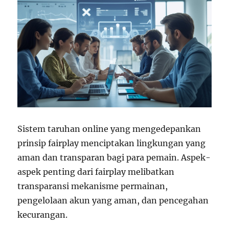
Sistem taruhan online yang mengedepankan
prinsip fairplay menciptakan lingkungan yang
aman dan transparan bagi para pemain. Aspek-
aspek penting dari fairplay melibatkan
transparansi mekanisme permainan,
pengelolaan akun yang aman, dan pencegahan
kecurangan.