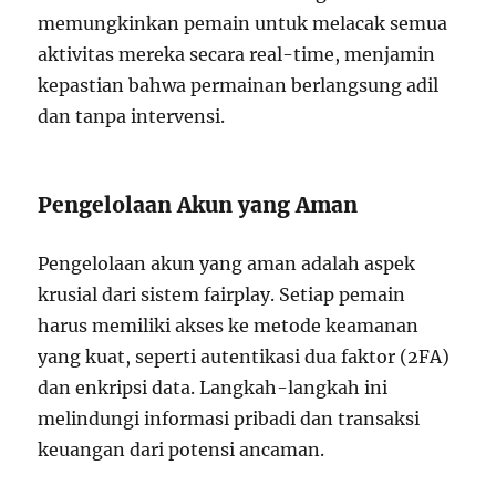
memungkinkan pemain untuk melacak semua
aktivitas mereka secara real-time, menjamin
kepastian bahwa permainan berlangsung adil
dan tanpa intervensi.
Pengelolaan Akun yang Aman
Pengelolaan akun yang aman adalah aspek
krusial dari sistem fairplay. Setiap pemain
harus memiliki akses ke metode keamanan
yang kuat, seperti autentikasi dua faktor (2FA)
dan enkripsi data. Langkah-langkah ini
melindungi informasi pribadi dan transaksi
keuangan dari potensi ancaman.