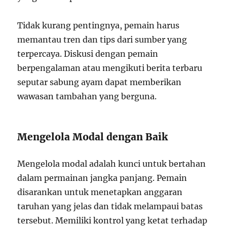
Tidak kurang pentingnya, pemain harus
memantau tren dan tips dari sumber yang
terpercaya. Diskusi dengan pemain
berpengalaman atau mengikuti berita terbaru
seputar sabung ayam dapat memberikan
wawasan tambahan yang berguna.
Mengelola Modal dengan Baik
Mengelola modal adalah kunci untuk bertahan
dalam permainan jangka panjang. Pemain
disarankan untuk menetapkan anggaran
taruhan yang jelas dan tidak melampaui batas
tersebut. Memiliki kontrol yang ketat terhadap