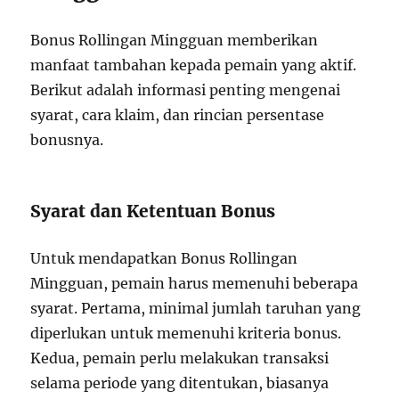
Bonus Rollingan Mingguan memberikan
manfaat tambahan kepada pemain yang aktif.
Berikut adalah informasi penting mengenai
syarat, cara klaim, dan rincian persentase
bonusnya.
Syarat dan Ketentuan Bonus
Untuk mendapatkan Bonus Rollingan
Mingguan, pemain harus memenuhi beberapa
syarat. Pertama, minimal jumlah taruhan yang
diperlukan untuk memenuhi kriteria bonus.
Kedua, pemain perlu melakukan transaksi
selama periode yang ditentukan, biasanya