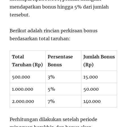
mendapatkan bonus hingga 5% dari jumlah
tersebut.
Berikut adalah rincian perkiraan bonus
berdasarkan total taruhan:
Total
Persentase
Jumlah Bonus
Taruhan (Rp)
Bonus
(Rp)
500.000
3%
15.000
1.000.000
5%
50.000
2.000.000
7%
140.000
Perhitungan dilakukan setelah periode