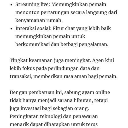
Streaming live: Memungkinkan pemain
menonton pertarungan secara langsung dari
kenyamanan rumah.
Interaksi sosial: Fitur chat yang lebih baik
memungkinkan pemain untuk
berkomunikasi dan berbagi pengalaman.
Tingkat keamanan juga meningkat. Agen kini
lebih fokus pada perlindungan data dan
transaksi, memberikan rasa aman bagi pemain.
Dengan pembaruan ini, sabung ayam online
tidak hanya menjadi sarana hiburan, tetapi
juga investasi bagi sebagian orang.
Peningkatan teknologi dan penawaran
menarik dapat diharapkan untuk terus