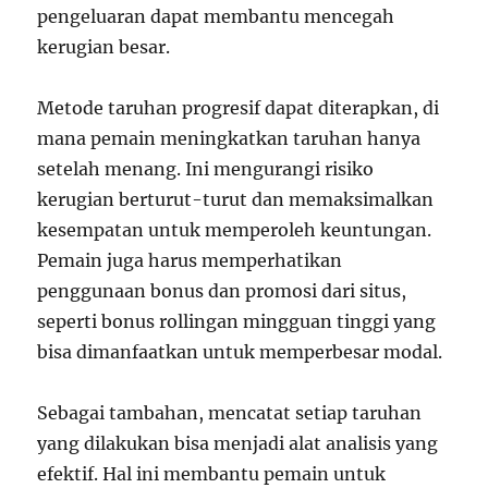
pengeluaran dapat membantu mencegah
kerugian besar.
Metode taruhan progresif dapat diterapkan, di
mana pemain meningkatkan taruhan hanya
setelah menang. Ini mengurangi risiko
kerugian berturut-turut dan memaksimalkan
kesempatan untuk memperoleh keuntungan.
Pemain juga harus memperhatikan
penggunaan bonus dan promosi dari situs,
seperti bonus rollingan mingguan tinggi yang
bisa dimanfaatkan untuk memperbesar modal.
Sebagai tambahan, mencatat setiap taruhan
yang dilakukan bisa menjadi alat analisis yang
efektif. Hal ini membantu pemain untuk