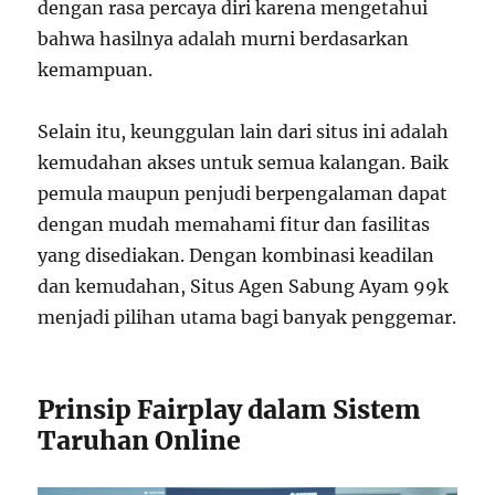
dengan rasa percaya diri karena mengetahui
bahwa hasilnya adalah murni berdasarkan
kemampuan.
Selain itu, keunggulan lain dari situs ini adalah
kemudahan akses untuk semua kalangan. Baik
pemula maupun penjudi berpengalaman dapat
dengan mudah memahami fitur dan fasilitas
yang disediakan. Dengan kombinasi keadilan
dan kemudahan, Situs Agen Sabung Ayam 99k
menjadi pilihan utama bagi banyak penggemar.
Prinsip Fairplay dalam Sistem
Taruhan Online