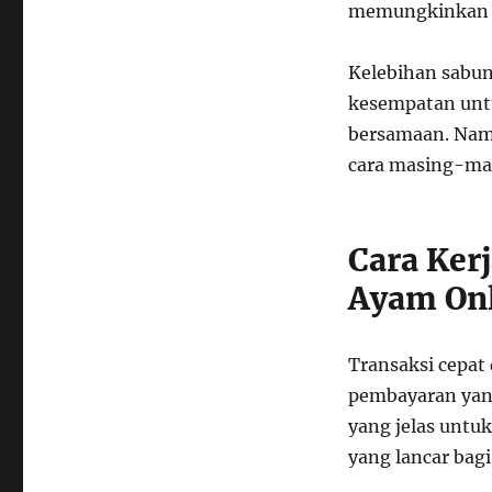
memungkinkan pe
Kelebihan sabun
kesempatan unt
bersamaan. Nam
cara masing-ma
Cara Ker
Ayam On
Transaksi cepat
pembayaran yang 
yang jelas untu
yang lancar bagi