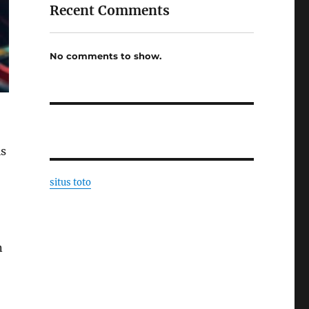
Recent Comments
No comments to show.
is
situs toto
n