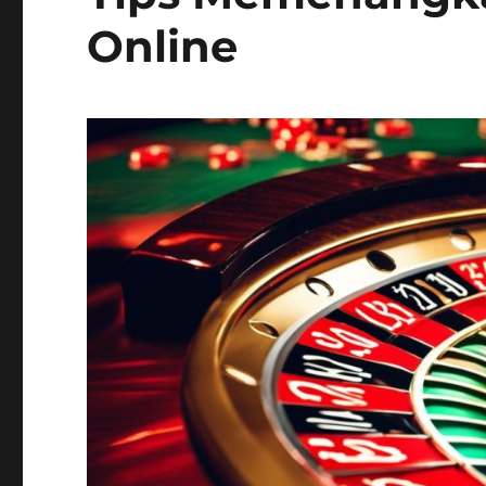
Online