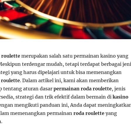
roulette
merupakan salah satu permainan kasino yang
Meskipun terdengar mudah, tetapi terdapat berbagai jen
ategi yang harus dipelajari untuk bisa memenangkan
roulette
. Dalam artikel ini, kami akan memberikan
 tentang aturan dasar
permainan roda roulette
, jenis
sedia, strategi dan trik efektif dalam bermain di
kasino
Dengan mengikuti panduan ini, Anda dapat meningkatka
dalam memenangkan permainan
roda roulette
yang
.