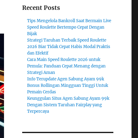
Recent Posts
Tips Mengelola Bankroll Saat Bermain Live
Speed Roulette Bertempo Cepat Dengan
Bijak
Strategi Taruhan Terbaik Speed Roulette
2026 Biar Tidak Cepat Habis Modal Praktis
dan Efektif
Cara Main Speed Roulette 2026 untuk
Pemula: Panduan Cepat Menang dengan
Strategi Aman
Info Terupdate Agen Sabung Ayam 99k
Bonus Rollingan Mingguan Tinggi Untuk
Pemain Cerdas
Keunggulan Situs Agen Sabung Ayam 99k
Dengan Sistem Taruhan Fairplay yang
Terpercaya