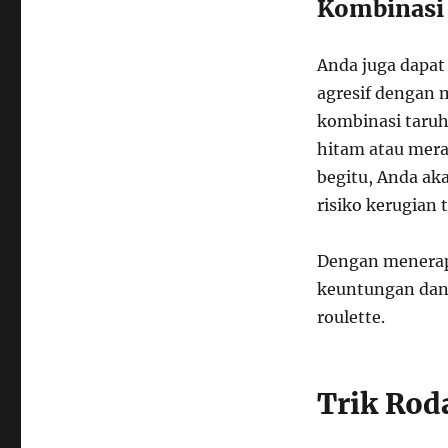
Kombinasi
Anda juga dapat
agresif dengan 
kombinasi taruh
hitam atau mera
begitu, Anda ak
risiko kerugian 
Dengan menerap
keuntungan dan
roulette.
Trik Rod