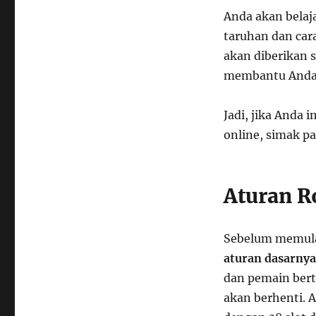
Anda akan belaj
taruhan dan car
akan diberikan s
membantu And
Jadi, jika Anda
online, simak pa
Aturan R
Sebelum memula
aturan dasarnya
dan pemain bert
akan berhenti. A