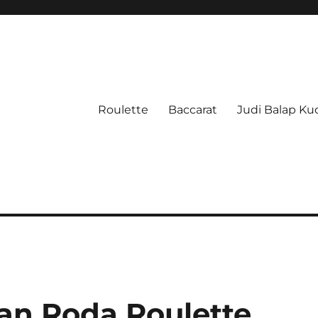
Roulette
Baccarat
Judi Balap Ku
n Roda Roulette