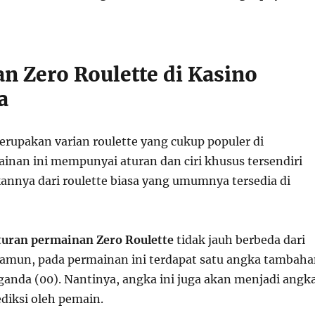
n Zero Roulette di Kasino
a
rupakan varian roulette yang cukup populer di
ainan ini mempunyai aturan dan ciri khusus tersendiri
nya dari roulette biasa yang umumnya tersedia di
turan permainan Zero Roulette
tidak jauh berbeda dari
 Namun, pada permainan ini terdapat satu angka tambah
 ganda (00). Nantinya, angka ini juga akan menjadi angk
diksi oleh pemain.