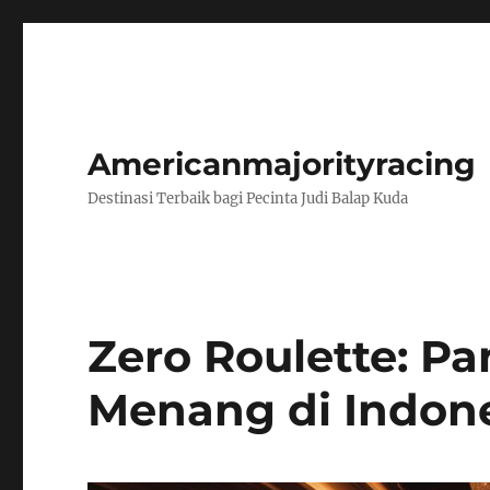
Americanmajorityracing
Destinasi Terbaik bagi Pecinta Judi Balap Kuda
Zero Roulette: Pa
Menang di Indon