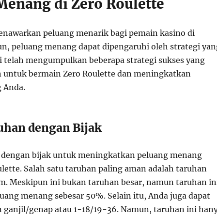
 Menang di Zero Roulette
enawarkan peluang menarik bagi pemain kasino di
n, peluang menang dapat dipengaruhi oleh strategi yan
 telah mengumpulkan beberapa strategi sukses yang
n untuk bermain Zero Roulette dan meningkatkan
 Anda.
ruhan dengan Bijak
n dengan bijak untuk meningkatkan peluang menang
ulette. Salah satu taruhan paling aman adalah taruhan
m. Meskipun ini bukan taruhan besar, namun taruhan in
ang menang sebesar 50%. Selain itu, Anda juga dapat
 ganjil/genap atau 1-18/19-36. Namun, taruhan ini han