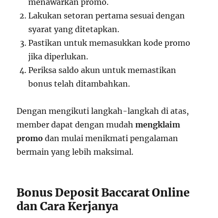
menawarkan promo.
Lakukan setoran pertama sesuai dengan
syarat yang ditetapkan.
Pastikan untuk memasukkan kode promo
jika diperlukan.
Periksa saldo akun untuk memastikan
bonus telah ditambahkan.
Dengan mengikuti langkah-langkah di atas,
member dapat dengan mudah
mengklaim
promo
dan mulai menikmati pengalaman
bermain yang lebih maksimal.
Bonus Deposit Baccarat Online
dan Cara Kerjanya