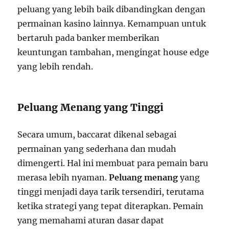
peluang yang lebih baik dibandingkan dengan
permainan kasino lainnya. Kemampuan untuk
bertaruh pada banker memberikan
keuntungan tambahan, mengingat house edge
yang lebih rendah.
Peluang Menang yang Tinggi
Secara umum, baccarat dikenal sebagai
permainan yang sederhana dan mudah
dimengerti. Hal ini membuat para pemain baru
merasa lebih nyaman.
Peluang menang
yang
tinggi menjadi daya tarik tersendiri, terutama
ketika strategi yang tepat diterapkan. Pemain
yang memahami aturan dasar dapat