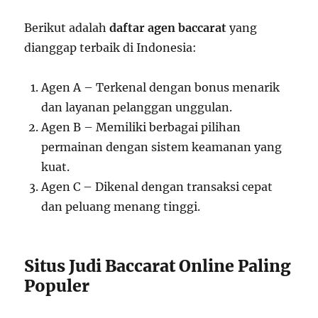
Berikut adalah
daftar agen baccarat
yang
dianggap terbaik di Indonesia:
Agen A – Terkenal dengan bonus menarik
dan layanan pelanggan unggulan.
Agen B – Memiliki berbagai pilihan
permainan dengan sistem keamanan yang
kuat.
Agen C – Dikenal dengan transaksi cepat
dan peluang menang tinggi.
Situs Judi Baccarat Online Paling
Populer