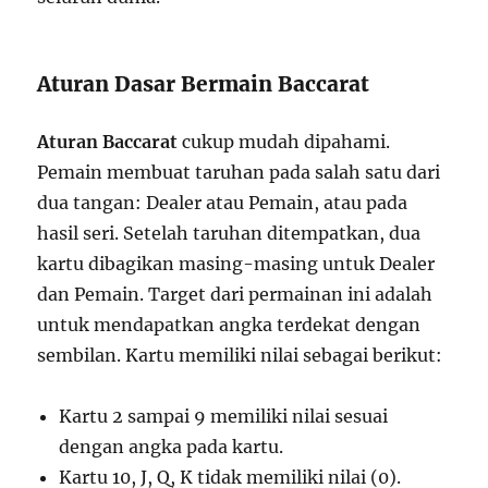
Aturan Dasar Bermain Baccarat
Aturan Baccarat
cukup mudah dipahami.
Pemain membuat taruhan pada salah satu dari
dua tangan: Dealer atau Pemain, atau pada
hasil seri. Setelah taruhan ditempatkan, dua
kartu dibagikan masing-masing untuk Dealer
dan Pemain. Target dari permainan ini adalah
untuk mendapatkan angka terdekat dengan
sembilan. Kartu memiliki nilai sebagai berikut:
Kartu 2 sampai 9 memiliki nilai sesuai
dengan angka pada kartu.
Kartu 10, J, Q, K tidak memiliki nilai (0).