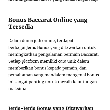
Bonus Baccarat Online yang
Tersedia
Dalam dunia judi online, terdapat
berbagai
Jenis Bonus
yang ditawarkan untuk
meningkatkan pengalaman bermain Baccarat.
Setiap platform memiliki cara unik dalam
memberikan bonus kepada pemain, dan
pemahaman yang mendalam mengenai bonus
ini sangat penting untuk meraih keuntungan
maksimal.
Jenis-Jenis Bonus yang Ditawarkan