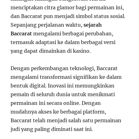
menciptakan citra glamor bagi permainan ini,
dan Baccarat pun menjadi simbol status sosial.
Sepanjang perjalanan waktu,
sejarah
Baccarat
mengalami berbagai perubahan,
termasuk adaptasi ke dalam berbagai versi
yang dapat dimainkan di kasino.
Dengan perkembangan teknologi, Baccarat
mengalami transformasi signifikan ke dalam
bentuk digital. Inovasi ini memungkinkan
pemain di seluruh dunia untuk menikmati
permainan ini secara online. Dengan
mudahnya akses ke berbagai platform,
Baccarat telah menjadi salah satu permainan
judi yang paling diminati saat ini.