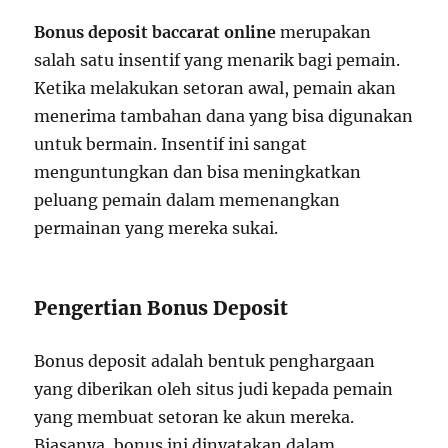
Bonus deposit baccarat online
merupakan
salah satu insentif yang menarik bagi pemain.
Ketika melakukan setoran awal, pemain akan
menerima tambahan dana yang bisa digunakan
untuk bermain. Insentif ini sangat
menguntungkan dan bisa meningkatkan
peluang pemain dalam memenangkan
permainan yang mereka sukai.
Pengertian Bonus Deposit
Bonus deposit adalah bentuk penghargaan
yang diberikan oleh situs judi kepada pemain
yang membuat setoran ke akun mereka.
Biasanya, bonus ini dinyatakan dalam