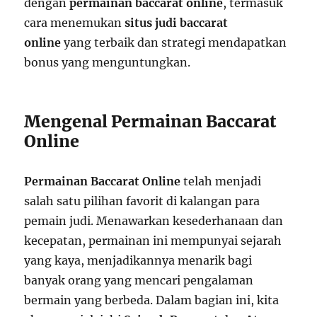
dengan
permainan baccarat online
, termasuk
cara menemukan
situs judi baccarat
online
yang terbaik dan strategi mendapatkan
bonus yang menguntungkan.
Mengenal Permainan Baccarat
Online
Permainan Baccarat Online
telah menjadi
salah satu pilihan favorit di kalangan para
pemain judi. Menawarkan kesederhanaan dan
kecepatan, permainan ini mempunyai sejarah
yang kaya, menjadikannya menarik bagi
banyak orang yang mencari pengalaman
bermain yang berbeda. Dalam bagian ini, kita