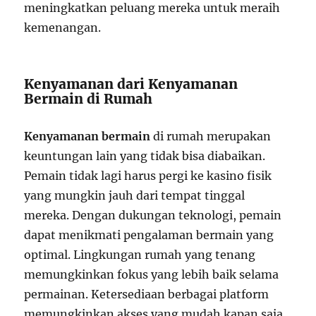
meningkatkan peluang mereka untuk meraih
kemenangan.
Kenyamanan dari Kenyamanan
Bermain di Rumah
Kenyamanan bermain
di rumah merupakan
keuntungan lain yang tidak bisa diabaikan.
Pemain tidak lagi harus pergi ke kasino fisik
yang mungkin jauh dari tempat tinggal
mereka. Dengan dukungan teknologi, pemain
dapat menikmati pengalaman bermain yang
optimal. Lingkungan rumah yang tenang
memungkinkan fokus yang lebih baik selama
permainan. Ketersediaan berbagai platform
memungkinkan akses yang mudah kapan saja.