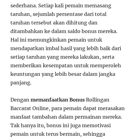
sederhana. Setiap kali pemain memasang
taruhan, sejumlah persentase dari total
taruhan tersebut akan dihitung dan
ditambahkan ke dalam saldo bonus mereka.
Hal ini memungkinkan pemain untuk
mendapatkan imbal hasil yang lebih baik dari
setiap taruhan yang mereka lakukan, serta
memberikan kesempatan untuk memperoleh
keuntungan yang lebih besar dalam jangka
panjang.
Dengan
memanfaatkan Bonus
Rollingan
Baccarat Online, para pemain dapat merasakan
manfaat tambahan dalam permainan mereka.
Tak hanya itu, bonus ini juga memotivasi
pemain untuk terus bermain, sehingga