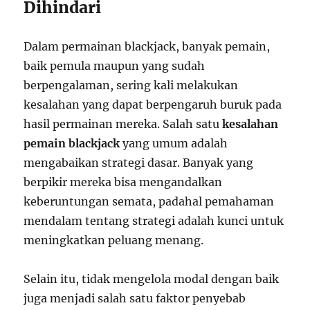
Dihindari
Dalam permainan blackjack, banyak pemain,
baik pemula maupun yang sudah
berpengalaman, sering kali melakukan
kesalahan yang dapat berpengaruh buruk pada
hasil permainan mereka. Salah satu
kesalahan
pemain blackjack
yang umum adalah
mengabaikan strategi dasar. Banyak yang
berpikir mereka bisa mengandalkan
keberuntungan semata, padahal pemahaman
mendalam tentang strategi adalah kunci untuk
meningkatkan peluang menang.
Selain itu, tidak mengelola modal dengan baik
juga menjadi salah satu faktor penyebab