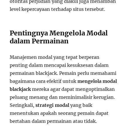
otoritas perjudian yang diakui juga menambah
level kepercayaan terhadap situs tersebut.
Pentingnya Mengelola Modal
dalam Permainan
Manajemen modal yang tepat berperan
penting dalam mencapai kesuksesan dalam
permainan blackjack. Pemain perlu memahami
bagaimana cara efektif untuk
mengelola modal
blackjack
mereka agar dapat mengoptimalkan
peluang menang dan meminimalisir kerugian.
Seringkali,
strategi modal
yang baik
menentukan apakah seorang pemain dapat
bertahan dalam permainan atau tidak.