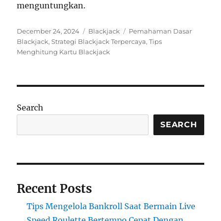
menguntungkan.
P
C
T
December 24, 2024
Blackjack
Pemahaman Dasar
o
a
a
Blackjack
,
Strategi Blackjack Terpercaya
,
Tips
s
t
g
Menghitung Kartu Blackjack
t
e
s
e
g
d
o
o
r
n
i
Search
e
s
SEARCH
Recent Posts
Tips Mengelola Bankroll Saat Bermain Live
Speed Roulette Bertempo Cepat Dengan