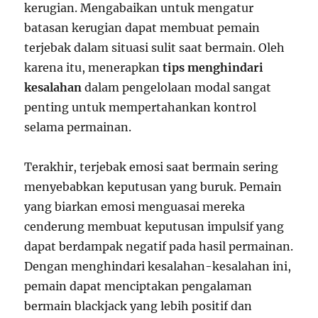
kerugian. Mengabaikan untuk mengatur
batasan kerugian dapat membuat pemain
terjebak dalam situasi sulit saat bermain. Oleh
karena itu, menerapkan
tips menghindari
kesalahan
dalam pengelolaan modal sangat
penting untuk mempertahankan kontrol
selama permainan.
Terakhir, terjebak emosi saat bermain sering
menyebabkan keputusan yang buruk. Pemain
yang biarkan emosi menguasai mereka
cenderung membuat keputusan impulsif yang
dapat berdampak negatif pada hasil permainan.
Dengan menghindari kesalahan-kesalahan ini,
pemain dapat menciptakan pengalaman
bermain blackjack yang lebih positif dan