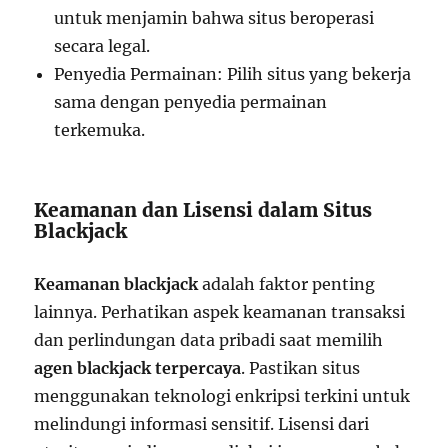
untuk menjamin bahwa situs beroperasi
secara legal.
Penyedia Permainan: Pilih situs yang bekerja
sama dengan penyedia permainan
terkemuka.
Keamanan dan Lisensi dalam Situs
Blackjack
Keamanan blackjack
adalah faktor penting
lainnya. Perhatikan aspek keamanan transaksi
dan perlindungan data pribadi saat memilih
agen blackjack terpercaya
. Pastikan situs
menggunakan teknologi enkripsi terkini untuk
melindungi informasi sensitif. Lisensi dari