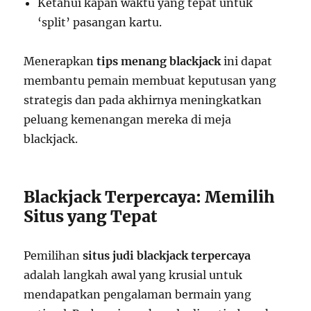
Ketahui kapan waktu yang tepat untuk
‘split’ pasangan kartu.
Menerapkan
tips menang blackjack
ini dapat
membantu pemain membuat keputusan yang
strategis dan pada akhirnya meningkatkan
peluang kemenangan mereka di meja
blackjack.
Blackjack Terpercaya: Memilih
Situs yang Tepat
Pemilihan
situs judi blackjack terpercaya
adalah langkah awal yang krusial untuk
mendapatkan pengalaman bermain yang