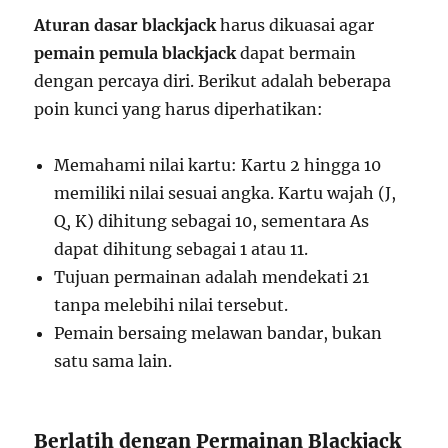
Aturan dasar blackjack
harus dikuasai agar
pemain pemula blackjack
dapat bermain
dengan percaya diri. Berikut adalah beberapa
poin kunci yang harus diperhatikan:
Memahami nilai kartu: Kartu 2 hingga 10
memiliki nilai sesuai angka. Kartu wajah (J,
Q, K) dihitung sebagai 10, sementara As
dapat dihitung sebagai 1 atau 11.
Tujuan permainan adalah mendekati 21
tanpa melebihi nilai tersebut.
Pemain bersaing melawan bandar, bukan
satu sama lain.
Berlatih dengan Permainan Blackjack