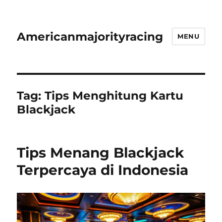
Americanmajorityracing
MENU
Tag:
Tips Menghitung Kartu
Blackjack
Tips Menang Blackjack
Terpercaya di Indonesia