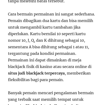
tanpa melebihi batas tersebut.
Cara bermain permainan ini sangat sederhana.
Pemain dibagikan dua kartu dan bisa memilih
untuk mengambil kartu tambahan jika
diperlukan. Kartu bernilai 10 seperti kartu
nomor 10, J, Q, dan K dihitung sebagai 10,
sementara A bisa dihitung sebagai 1 atau 11,
tergantung pada kondisi permainan.
Permainan ini dapat dimainkan di meja
blackjack fisik di kasino atau secara online di
situs judi blackjack terpercaya
, memberikan
fleksibilitas bagi para pemain.
Banyak pemain mencari pengalaman bermain
yang terbaik saat memilih tempat untuk