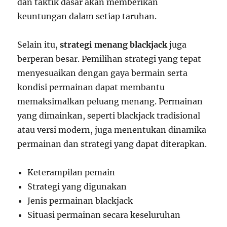
dan taktik dasar akan memberikan
keuntungan dalam setiap taruhan.
Selain itu,
strategi menang blackjack
juga
berperan besar. Pemilihan strategi yang tepat
menyesuaikan dengan gaya bermain serta
kondisi permainan dapat membantu
memaksimalkan peluang menang. Permainan
yang dimainkan, seperti blackjack tradisional
atau versi modern, juga menentukan dinamika
permainan dan strategi yang dapat diterapkan.
Keterampilan pemain
Strategi yang digunakan
Jenis permainan blackjack
Situasi permainan secara keseluruhan