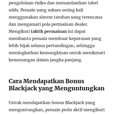
pengelolaan risiko dan memanfaatkan tabel
odds. Pemain yang sukses sering kali
menggunakan sistem taruhan yang terencana
dan mengamati pola permainan dealer.
Mengikuti
taktik permainan
ini dapat
membantu pemain membuat keputusan yang
lebih bijak selama pertandingan, sehingga
meningkatkan kemungkinan untuk menikmati
kemenangan dalam jangka panjang.
Cara Mendapatkan Bonus
Blackjack yang Menguntungkan
Untuk mendapatkan bonus Blackjack yang
menguntungkan, pemain perlu aktif mengikuti