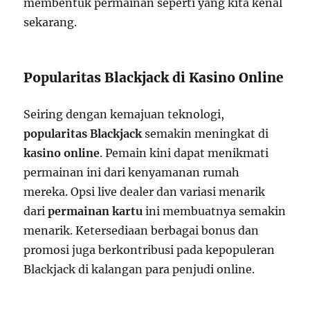
membentuk permainan seperti yang kita kenal
sekarang.
Popularitas Blackjack di Kasino Online
Seiring dengan kemajuan teknologi,
popularitas Blackjack
semakin meningkat di
kasino online
. Pemain kini dapat menikmati
permainan ini dari kenyamanan rumah
mereka. Opsi live dealer dan variasi menarik
dari
permainan kartu
ini membuatnya semakin
menarik. Ketersediaan berbagai bonus dan
promosi juga berkontribusi pada kepopuleran
Blackjack di kalangan para penjudi online.