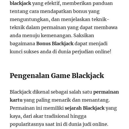
blackjack
yang efektif, memberikan panduan
tentang cara mendapatkan bonus yang
menguntungkan, dan menjelaskan teknik-
teknik dalam permainan yang dapat membawa
anda menuju kemenangan. Saksikan
bagaimana
Bonus Blackjack
dapat menjadi
kunci sukses anda di dunia perjudian online!
Pengenalan Game Blackjack
Blackjack dikenal sebagai salah satu
permainan
kartu
yang paling menarik dan menantang.
Permainan ini memiliki
sejarah Blackjack
yang
kaya, dari akar tradisional hingga
popularitasnya saat ini di dunia judi online.