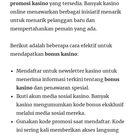
promosi kasino
yang tersedia. Banyak kasino
online menawarkan berbagai inisiatif menarik
untuk menarik pelanggan baru dan
mempertahankan pemain yang ada.
Berikut adalah beberapa cara efektif untuk
mendapatkan
bonus kasino
:
Mendaftar untuk newsletter kasino untuk
menerima informasi terkini tentang
bonus
kasino
dan penawaran spesial.
Ikuti akun media sosial kasino. Banyak
kasino mengumumkan kode bonus eksklusif
melalui media sosial mereka.
Gunakan kode promosi saat mendaftar. Kode
ini sering kali memberikan akses langsung