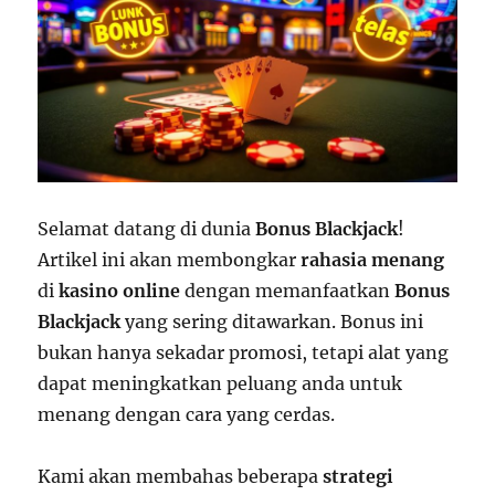
Selamat datang di dunia
Bonus Blackjack
!
Artikel ini akan membongkar
rahasia menang
di
kasino online
dengan memanfaatkan
Bonus
Blackjack
yang sering ditawarkan. Bonus ini
bukan hanya sekadar promosi, tetapi alat yang
dapat meningkatkan peluang anda untuk
menang dengan cara yang cerdas.
Kami akan membahas beberapa
strategi