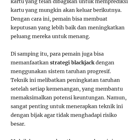
kartu yang telah dibagikan untuk memprediksi
kartu yang mungkin akan keluar berikutnya.
Dengan cara ini, pemain bisa membuat
keputusan yang lebih baik dan meningkatkan
peluang mereka untuk menang.
Di samping itu, para pemain juga bisa
memanfaatkan
strategi blackjack
dengan
menggunakan sistem taruhan progresif.
Teknik ini melibatkan peningkatan taruhan
setelah setiap kemenangan, yang membantu
memaksimalkan potensi keuntungan. Namun,
sangat penting untuk menerapkan teknik ini
dengan bijak agar tidak menghadapi risiko
besar.