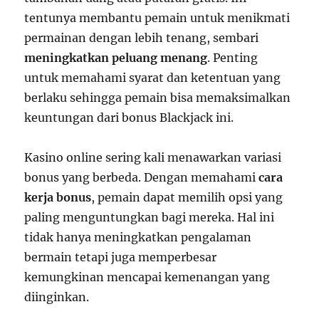
tentunya membantu pemain untuk menikmati
permainan dengan lebih tenang, sembari
meningkatkan peluang menang
. Penting
untuk memahami syarat dan ketentuan yang
berlaku sehingga pemain bisa memaksimalkan
keuntungan dari bonus Blackjack ini.
Kasino online sering kali menawarkan variasi
bonus yang berbeda. Dengan memahami
cara
kerja bonus
, pemain dapat memilih opsi yang
paling menguntungkan bagi mereka. Hal ini
tidak hanya meningkatkan pengalaman
bermain tetapi juga memperbesar
kemungkinan mencapai kemenangan yang
diinginkan.