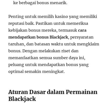
ke berbagai bonus menarik.
Penting untuk memilih kasino yang memiliki
reputasi baik. Pastikan untuk memeriksa
kebijakan bonus mereka, termasuk
cara
mendapatkan bonus Blackjack
, persyaratan
taruhan, dan batasan waktu untuk mengklaim
bonus. Dengan melakukan riset dan
memanfaatkan semua sumber daya ini,
peluang untuk mendapatkan bonus yang
optimal semakin meningkat.
Aturan Dasar dalam Permainan
Blackjack