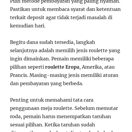
Pilih metode pembayaran yang paling nyaman.
Pastikan untuk membaca syarat dan ketentuan
terkait deposit agar tidak terjadi masalah di
kemudian hari.
Begitu dana sudah tersedia, langkah
selanjutnya adalah memilih jenis roulette yang
ingin dimainkan. Pemain memiliki beberapa
pilihan seperti
roulette Eropa
, Amerika, atau
Prancis. Masing-masing jenis memiliki aturan
dan pembayaran yang berbeda.
Penting untuk memahami tata cara
penggunaan meja roulette. Sebelum memutar
roda, pemain harus menempatkan taruhan
sesuai pilihan. Ketika taruhan sudah