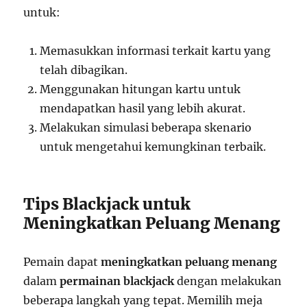
untuk:
Memasukkan informasi terkait kartu yang
telah dibagikan.
Menggunakan hitungan kartu untuk
mendapatkan hasil yang lebih akurat.
Melakukan simulasi beberapa skenario
untuk mengetahui kemungkinan terbaik.
Tips Blackjack untuk
Meningkatkan Peluang Menang
Pemain dapat
meningkatkan peluang menang
dalam
permainan blackjack
dengan melakukan
beberapa langkah yang tepat. Memilih meja