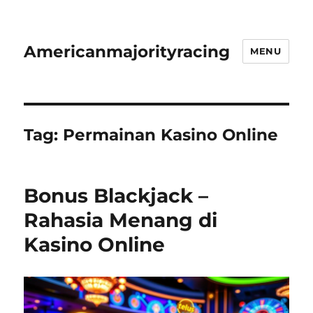
Americanmajorityracing
MENU
Tag:
Permainan Kasino Online
Bonus Blackjack –
Rahasia Menang di
Kasino Online