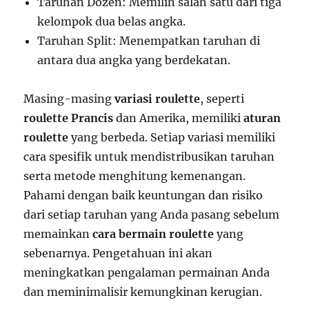
Taruhan Dozen: Memilih salah satu dari tiga
kelompok dua belas angka.
Taruhan Split: Menempatkan taruhan di
antara dua angka yang berdekatan.
Masing-masing
variasi roulette
, seperti
roulette Prancis
dan Amerika, memiliki
aturan
roulette
yang berbeda. Setiap variasi memiliki
cara spesifik untuk mendistribusikan taruhan
serta metode menghitung kemenangan.
Pahami dengan baik keuntungan dan risiko
dari setiap taruhan yang Anda pasang sebelum
memainkan
cara bermain roulette
yang
sebenarnya. Pengetahuan ini akan
meningkatkan pengalaman permainan Anda
dan meminimalisir kemungkinan kerugian.