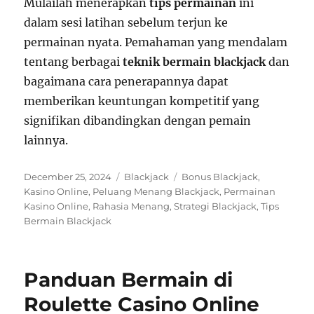
Mulailah menerapkan
tips permainan
ini
dalam sesi latihan sebelum terjun ke
permainan nyata. Pemahaman yang mendalam
tentang berbagai
teknik bermain blackjack
dan
bagaimana cara penerapannya dapat
memberikan keuntungan kompetitif yang
signifikan dibandingkan dengan pemain
lainnya.
P
C
T
December 25, 2024
Blackjack
Bonus Blackjack
,
o
a
a
Kasino Online
,
Peluang Menang Blackjack
,
Permainan
s
t
g
Kasino Online
,
Rahasia Menang
,
Strategi Blackjack
,
Tips
t
e
s
Bermain Blackjack
e
g
d
o
o
r
Panduan Bermain di
n
i
e
Roulette Casino Online
s