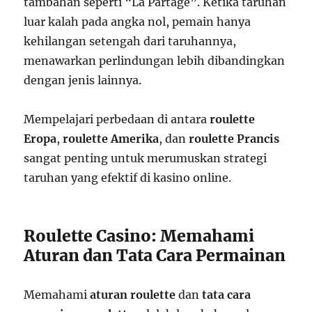
tambahan seperti “La Partage”. Ketika taruhan
luar kalah pada angka nol, pemain hanya
kehilangan setengah dari taruhannya,
menawarkan perlindungan lebih dibandingkan
dengan jenis lainnya.
Mempelajari perbedaan di antara
roulette
Eropa
,
roulette Amerika
, dan
roulette Prancis
sangat penting untuk merumuskan strategi
taruhan yang efektif di kasino online.
Roulette Casino: Memahami
Aturan dan Tata Cara Permainan
Memahami
aturan roulette
dan
tata cara