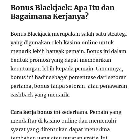
Bonus Blackjack: Apa Itu dan
Bagaimana Kerjanya?
Bonus Blackjack merupakan salah satu strategi
yang digunakan oleh
kasino online
untuk
menarik lebih banyak pemain. Bonus ini dalam
bentuk promosi yang dapat memberikan
keuntungan lebih kepada pemain. Umumnya,
bonus ini hadir sebagai persentase dari setoran
pertama, bonus tanpa setoran, atau penawaran
cashback yang menarik.
Cara kerja bonus
ini sederhana. Pemain yang
mendaftar di kasino online dan memenuhi
syarat yang ditentukan dapat menerima
tambahan uang atau putaran gratis. Ini