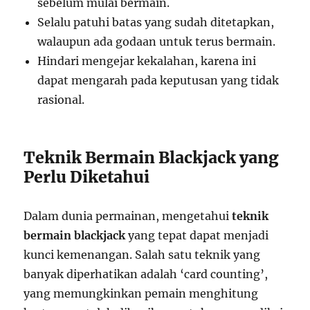
sebelum mulai bermain.
Selalu patuhi batas yang sudah ditetapkan,
walaupun ada godaan untuk terus bermain.
Hindari mengejar kekalahan, karena ini
dapat mengarah pada keputusan yang tidak
rasional.
Teknik Bermain Blackjack yang
Perlu Diketahui
Dalam dunia permainan, mengetahui
teknik
bermain blackjack
yang tepat dapat menjadi
kunci kemenangan. Salah satu teknik yang
banyak diperhatikan adalah ‘card counting’,
yang memungkinkan pemain menghitung