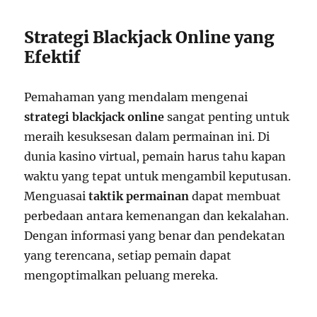
Strategi Blackjack Online yang
Efektif
Pemahaman yang mendalam mengenai
strategi blackjack online
sangat penting untuk
meraih kesuksesan dalam permainan ini. Di
dunia kasino virtual, pemain harus tahu kapan
waktu yang tepat untuk mengambil keputusan.
Menguasai
taktik permainan
dapat membuat
perbedaan antara kemenangan dan kekalahan.
Dengan informasi yang benar dan pendekatan
yang terencana, setiap pemain dapat
mengoptimalkan peluang mereka.