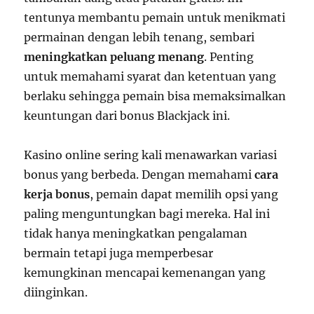
tentunya membantu pemain untuk menikmati
permainan dengan lebih tenang, sembari
meningkatkan peluang menang
. Penting
untuk memahami syarat dan ketentuan yang
berlaku sehingga pemain bisa memaksimalkan
keuntungan dari bonus Blackjack ini.
Kasino online sering kali menawarkan variasi
bonus yang berbeda. Dengan memahami
cara
kerja bonus
, pemain dapat memilih opsi yang
paling menguntungkan bagi mereka. Hal ini
tidak hanya meningkatkan pengalaman
bermain tetapi juga memperbesar
kemungkinan mencapai kemenangan yang
diinginkan.