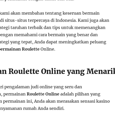
i, kami akan membahas tentang keseruan bermain
di situs-situs terpercaya di Indonesia. Kami juga akan
ategi taruhan terbaik dan tips untuk memenangkan
 Dengan memahami cara bermain yang benar dan
tegi yang tepat, Anda dapat meningkatkan peluang
permainan Roulette
Online.
n Roulette Online yang Menari
ri pengalaman judi online yang seru dan
, permainan
Roulette Online
adalah pilihan yang
 permainan ini, Anda akan merasakan sensasi kasino
enyamanan rumah Anda sendiri.