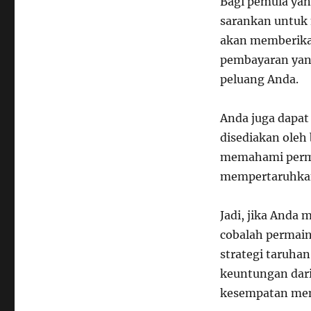
Bagi pemula yan
sarankan untuk
akan memberikan
pembayaran yang
peluang Anda.
Anda juga dapat
disediakan oleh
memahami perma
mempertaruhka
Jadi, jika Anda
cobalah permai
strategi taruhan
keuntungan dari
kesempatan men