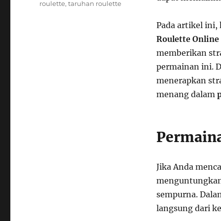
roulette
,
taruhan roulette
Pada artikel in
Roulette Online
memberikan str
permainan ini.
menerapkan stra
menang dalam
Permaina
Jika Anda menca
menguntungkan
sempurna. Dalam
langsung dari k