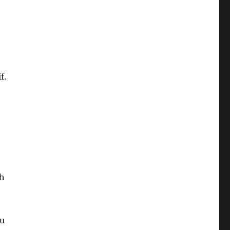
f.
ah
au