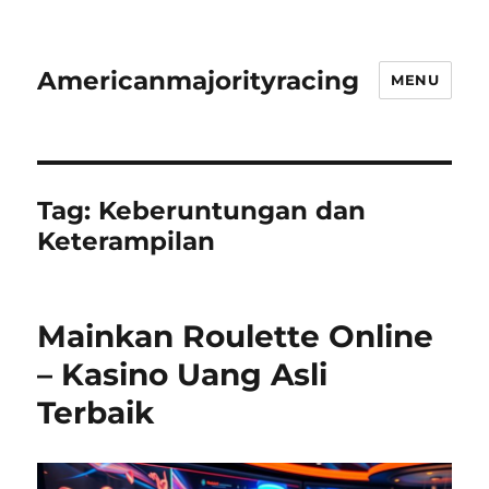
Americanmajorityracing
MENU
Tag:
Keberuntungan dan
Keterampilan
Mainkan Roulette Online
– Kasino Uang Asli
Terbaik