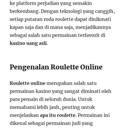
ke platform perjudian yang semakin
berkembang. Dengan teknologi yang canggih,
setiap putaran roda roulette dapat dinikmati
kapan saja dan di mana saja, menjadikannya
sebagai salah satu permainan terfavorit di
kasino uang asli
.
Pengenalan Roulette Online
Roulette online
merupakan salah satu
permainan kasino yang sangat diminati oleh
para pemain di seluruh dunia. Untuk
memahami lebih jauh, penting untuk
menjelaskan
apa itu roulette
. Permainan ini
dikenal sebagai permainan judi yang