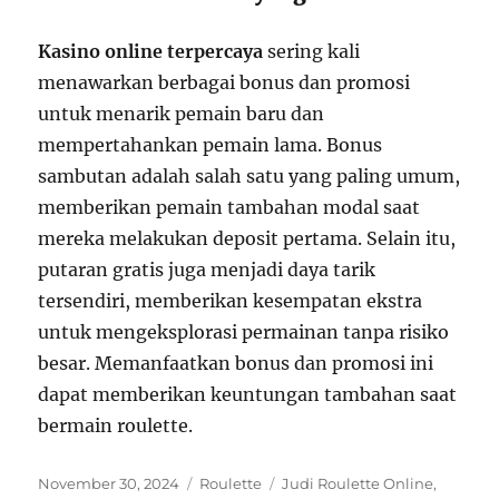
Kasino online terpercaya
sering kali
menawarkan berbagai bonus dan promosi
untuk menarik pemain baru dan
mempertahankan pemain lama. Bonus
sambutan adalah salah satu yang paling umum,
memberikan pemain tambahan modal saat
mereka melakukan deposit pertama. Selain itu,
putaran gratis juga menjadi daya tarik
tersendiri, memberikan kesempatan ekstra
untuk mengeksplorasi permainan tanpa risiko
besar. Memanfaatkan bonus dan promosi ini
dapat memberikan keuntungan tambahan saat
bermain roulette.
P
C
T
November 30, 2024
Roulette
Judi Roulette Online
,