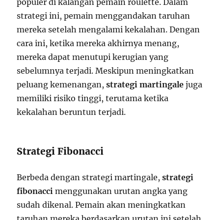
populer di kalangan pemain roulette. Dalam
strategi ini, pemain menggandakan taruhan
mereka setelah mengalami kekalahan. Dengan
cara ini, ketika mereka akhirnya menang,
mereka dapat menutupi kerugian yang
sebelumnya terjadi. Meskipun meningkatkan
peluang kemenangan,
strategi martingale
juga
memiliki risiko tinggi, terutama ketika
kekalahan beruntun terjadi.
Strategi Fibonacci
Berbeda dengan strategi martingale,
strategi
fibonacci
menggunakan urutan angka yang
sudah dikenal. Pemain akan meningkatkan
taruhan mereka berdasarkan urutan ini setelah