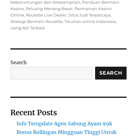
o
a
a
Keberuntungan dan Keterampilan
,
Panduan Bermain
s
t
g
Kasino
,
Peluang Menang Besar
,
Permainan Kasino
t
e
s
Online
,
Roulette Live Dealer
,
Situs Judi Terpercaya
,
e
g
Strategi Bermain Roulette
,
Taruhan online Indonesia
,
d
o
Uang Asli Terbaik
o
r
n
i
e
s
Search
SEARCH
Recent Posts
Info Terupdate Agen Sabung Ayam 99k
Bonus Rollingan Mingguan Tinggi Untuk