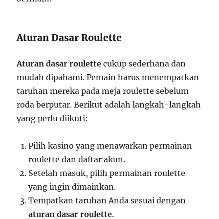
Aturan Dasar Roulette
Aturan dasar roulette
cukup sederhana dan
mudah dipahami. Pemain harus menempatkan
taruhan mereka pada meja roulette sebelum
roda berputar. Berikut adalah langkah-langkah
yang perlu diikuti:
Pilih kasino yang menawarkan permainan
roulette dan daftar akun.
Setelah masuk, pilih permainan roulette
yang ingin dimainkan.
Tempatkan taruhan Anda sesuai dengan
aturan dasar roulette
.