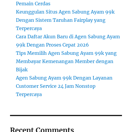
Pemain Cerdas
Keunggulan Situs Agen Sabung Ayam 99k
Dengan Sistem Taruhan Fairplay yang
Terpercaya
Cara Daftar Akun Baru di Agen Sabung Ayam
99k Dengan Proses Cepat 2026
Tips Memilih Agen Sabung Ayam 99k yang
Membayar Kemenangan Member dengan
Bijak
Agen Sabung Ayam 99k Dengan Layanan
Customer Service 24 Jam Nonstop
Terpercaya
Recent Comments