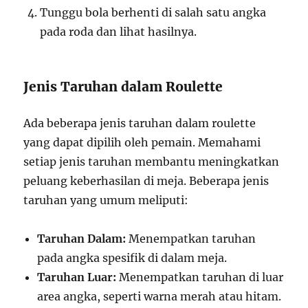
Tunggu bola berhenti di salah satu angka
pada roda dan lihat hasilnya.
Jenis Taruhan dalam Roulette
Ada beberapa jenis taruhan dalam roulette
yang dapat dipilih oleh pemain. Memahami
setiap jenis taruhan membantu meningkatkan
peluang keberhasilan di meja. Beberapa jenis
taruhan yang umum meliputi:
Taruhan Dalam:
Menempatkan taruhan
pada angka spesifik di dalam meja.
Taruhan Luar:
Menempatkan taruhan di luar
area angka, seperti warna merah atau hitam.