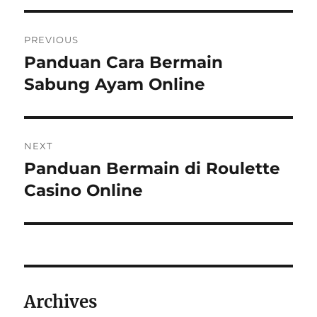
e
s
P
PREVIOUS
o
Panduan Cara Bermain
P
r
Sabung Ayam Online
s
e
t
v
i
n
NEXT
o
Panduan Bermain di Roulette
N
a
u
e
Casino Online
s
v
x
p
t
i
o
p
s
g
o
t
s
a
Archives
:
t