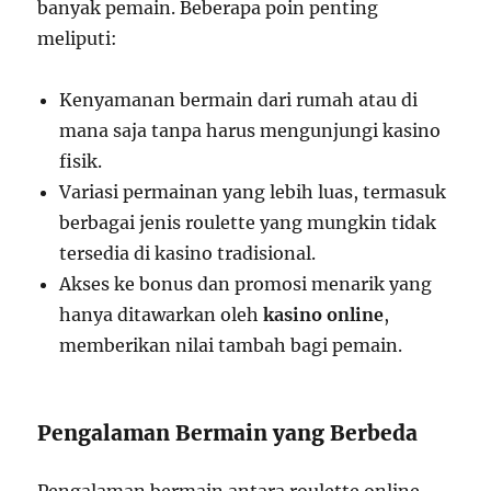
banyak pemain. Beberapa poin penting
meliputi:
Kenyamanan bermain dari rumah atau di
mana saja tanpa harus mengunjungi kasino
fisik.
Variasi permainan yang lebih luas, termasuk
berbagai jenis roulette yang mungkin tidak
tersedia di kasino tradisional.
Akses ke bonus dan promosi menarik yang
hanya ditawarkan oleh
kasino online
,
memberikan nilai tambah bagi pemain.
Pengalaman Bermain yang Berbeda
Pengalaman bermain antara roulette online