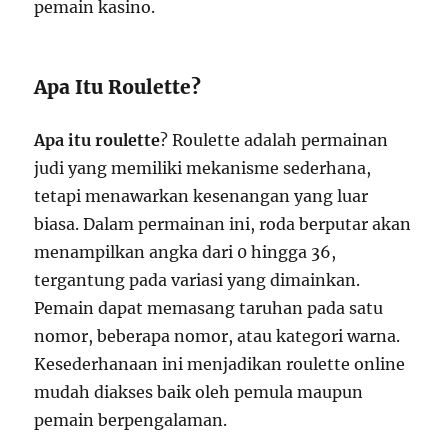
pemain kasino.
Apa Itu Roulette?
Apa itu roulette
? Roulette adalah permainan
judi yang memiliki mekanisme sederhana,
tetapi menawarkan kesenangan yang luar
biasa. Dalam permainan ini, roda berputar akan
menampilkan angka dari 0 hingga 36,
tergantung pada variasi yang dimainkan.
Pemain dapat memasang taruhan pada satu
nomor, beberapa nomor, atau kategori warna.
Kesederhanaan ini menjadikan roulette online
mudah diakses baik oleh pemula maupun
pemain berpengalaman.