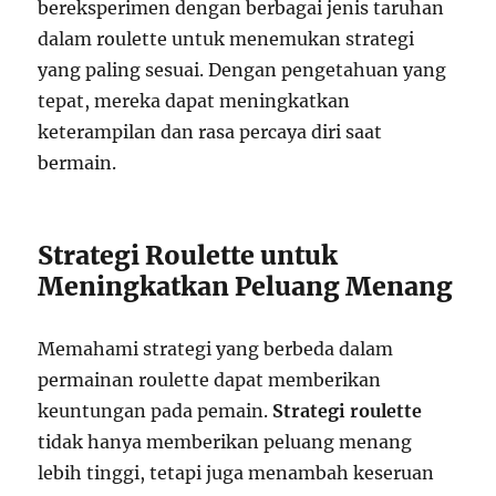
bereksperimen dengan berbagai jenis taruhan
dalam roulette untuk menemukan strategi
yang paling sesuai. Dengan pengetahuan yang
tepat, mereka dapat meningkatkan
keterampilan dan rasa percaya diri saat
bermain.
Strategi Roulette untuk
Meningkatkan Peluang Menang
Memahami strategi yang berbeda dalam
permainan roulette dapat memberikan
keuntungan pada pemain.
Strategi roulette
tidak hanya memberikan peluang menang
lebih tinggi, tetapi juga menambah keseruan