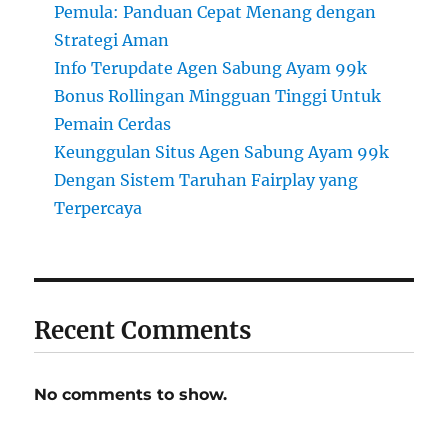
Pemula: Panduan Cepat Menang dengan
Strategi Aman
Info Terupdate Agen Sabung Ayam 99k
Bonus Rollingan Mingguan Tinggi Untuk
Pemain Cerdas
Keunggulan Situs Agen Sabung Ayam 99k
Dengan Sistem Taruhan Fairplay yang
Terpercaya
Recent Comments
No comments to show.