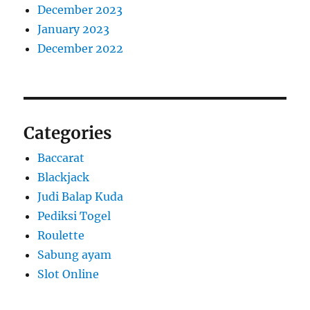
December 2023
January 2023
December 2022
Categories
Baccarat
Blackjack
Judi Balap Kuda
Pediksi Togel
Roulette
Sabung ayam
Slot Online