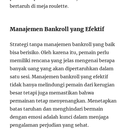
bertaruh di meja roulette.
Manajemen Bankroll yang Efektif
Strategi tanpa manajemen bankroll yang baik
bisa berisiko. Oleh karena itu, pemain perlu
memiliki rencana yang jelas mengenai berapa
banyak uang yang akan dipertaruhkan dalam
satu sesi. Manajemen bankroll yang efektif
tidak hanya melindungi pemain dari kerugian
besar tetapi juga memastikan bahwa
permainan tetap menyenangkan. Menetapkan
batas taruhan dan menghindari bermain
dengan emosi adalah kunci dalam menjaga
pengalaman perjudian yang sehat.