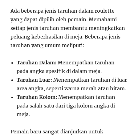
Ada beberapa jenis taruhan dalam roulette
yang dapat dipilih oleh pemain. Memahami
setiap jenis taruhan membantu meningkatkan
peluang keberhasilan di meja. Beberapa jenis
taruhan yang umum meliputi:
Taruhan Dalam:
Menempatkan taruhan
pada angka spesifik di dalam meja.
Taruhan Luar:
Menempatkan taruhan di luar
area angka, seperti warna merah atau hitam.
Taruhan Kolom:
Menempatkan taruhan
pada salah satu dari tiga kolom angka di
meja.
Pemain baru sangat dianjurkan untuk