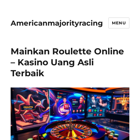
Americanmajorityracing
MENU
Mainkan Roulette Online
– Kasino Uang Asli
Terbaik