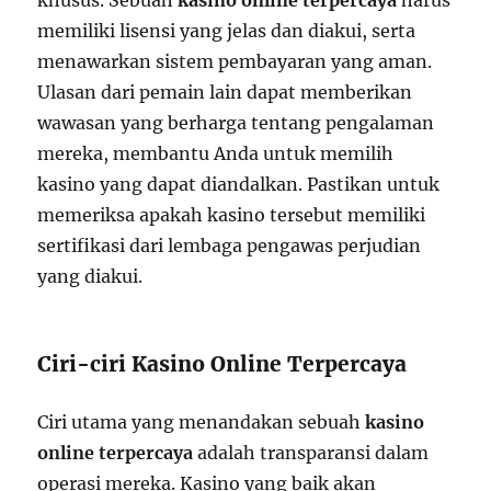
memiliki lisensi yang jelas dan diakui, serta
menawarkan sistem pembayaran yang aman.
Ulasan dari pemain lain dapat memberikan
wawasan yang berharga tentang pengalaman
mereka, membantu Anda untuk memilih
kasino yang dapat diandalkan. Pastikan untuk
memeriksa apakah kasino tersebut memiliki
sertifikasi dari lembaga pengawas perjudian
yang diakui.
Ciri-ciri Kasino Online Terpercaya
Ciri utama yang menandakan sebuah
kasino
online terpercaya
adalah transparansi dalam
operasi mereka. Kasino yang baik akan