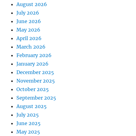
t
:
August 2026
July 2026
i
June 2026
o
May 2026
April 2026
n
March 2026
February 2026
January 2026
December 2025
November 2025
October 2025
September 2025
August 2025
July 2025
June 2025
May 2025