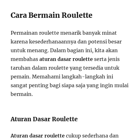
Cara Bermain Roulette
Permainan roulette menarik banyak minat
karena kesederhanaannya dan potensi besar
untuk menang. Dalam bagian ini, kita akan
membahas
aturan dasar roulette
serta jenis
taruhan dalam roulette yang tersedia untuk
pemain. Memahami langkah-langkah ini
sangat penting bagi siapa saja yang ingin mulai
bermain.
Aturan Dasar Roulette
Aturan dasar roulette
cukup sederhana dan