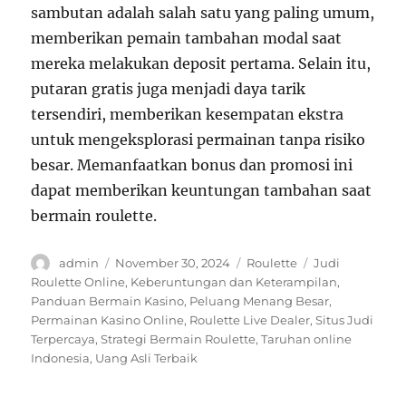
sambutan adalah salah satu yang paling umum,
memberikan pemain tambahan modal saat
mereka melakukan deposit pertama. Selain itu,
putaran gratis juga menjadi daya tarik
tersendiri, memberikan kesempatan ekstra
untuk mengeksplorasi permainan tanpa risiko
besar. Memanfaatkan bonus dan promosi ini
dapat memberikan keuntungan tambahan saat
bermain roulette.
A
P
C
T
admin
November 30, 2024
Roulette
Judi
u
o
a
a
Roulette Online
,
Keberuntungan dan Keterampilan
,
t
s
t
g
Panduan Bermain Kasino
,
Peluang Menang Besar
,
h
t
e
s
Permainan Kasino Online
,
Roulette Live Dealer
,
Situs Judi
o
e
g
Terpercaya
,
Strategi Bermain Roulette
,
Taruhan online
r
d
o
Indonesia
,
Uang Asli Terbaik
o
r
n
i