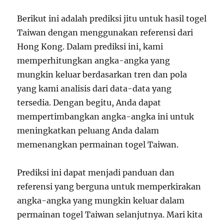
Berikut ini adalah prediksi jitu untuk hasil togel
Taiwan dengan menggunakan referensi dari
Hong Kong. Dalam prediksi ini, kami
memperhitungkan angka-angka yang
mungkin keluar berdasarkan tren dan pola
yang kami analisis dari data-data yang
tersedia. Dengan begitu, Anda dapat
mempertimbangkan angka-angka ini untuk
meningkatkan peluang Anda dalam
memenangkan permainan togel Taiwan.
Prediksi ini dapat menjadi panduan dan
referensi yang berguna untuk memperkirakan
angka-angka yang mungkin keluar dalam
permainan togel Taiwan selanjutnya. Mari kita