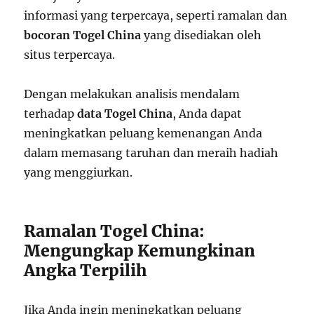
informasi yang terpercaya, seperti ramalan dan
bocoran Togel China
yang disediakan oleh
situs terpercaya.
Dengan melakukan analisis mendalam
terhadap
data Togel China
, Anda dapat
meningkatkan peluang kemenangan Anda
dalam memasang taruhan dan meraih hadiah
yang menggiurkan.
Ramalan Togel China:
Mengungkap Kemungkinan
Angka Terpilih
Jika Anda ingin meningkatkan peluang