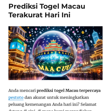
d
o
Prediksi Togel Macau
o
r
n
i
Terakurat Hari Ini
e
s
Anda mencari
prediksi togel Macau
terpercaya
pestoto
dan akurat untuk meningkatkan
peluang kemenangan Anda hari ini? Selamat