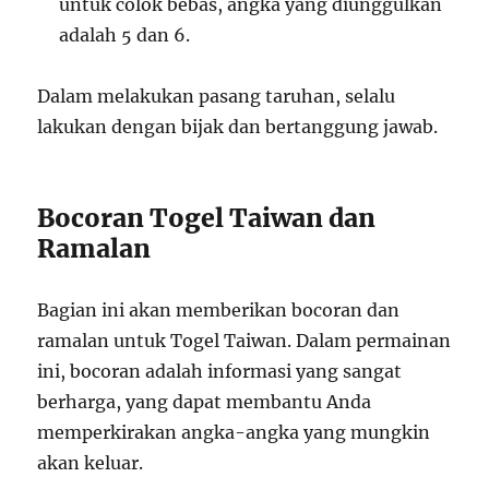
untuk colok bebas, angka yang diunggulkan
adalah 5 dan 6.
Dalam melakukan pasang taruhan, selalu
lakukan dengan bijak dan bertanggung jawab.
Bocoran Togel Taiwan dan
Ramalan
Bagian ini akan memberikan bocoran dan
ramalan untuk Togel Taiwan. Dalam permainan
ini, bocoran adalah informasi yang sangat
berharga, yang dapat membantu Anda
memperkirakan angka-angka yang mungkin
akan keluar.