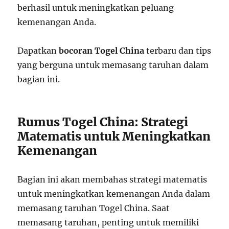
berhasil untuk meningkatkan peluang
kemenangan Anda.
Dapatkan
bocoran Togel China
terbaru dan tips
yang berguna untuk memasang taruhan dalam
bagian ini.
Rumus Togel China: Strategi
Matematis untuk Meningkatkan
Kemenangan
Bagian ini akan membahas strategi matematis
untuk meningkatkan kemenangan Anda dalam
memasang taruhan Togel China. Saat
memasang taruhan, penting untuk memiliki