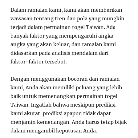
Dalam ramalan kami, kami akan memberikan
wawasan tentang tren dan pola yang mungkin
terjadi dalam permainan togel Taiwan. Ada
banyak faktor yang mempengaruhi angka-
angka yang akan keluar, dan ramalan kami
didasarkan pada analisis mendalam dari
faktor-faktor tersebut.
Dengan menggunakan bocoran dan ramalan
kami, Anda akan memiliki peluang yang lebih
baik untuk memenangkan permainan togel
Taiwan. Ingatlah bahwa meskipun prediksi
kami akurat, prediksi apapun tidak dapat
menjamin kemenangan. Anda harus tetap bijak
dalam mengambil keputusan Anda.