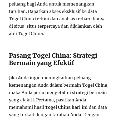
peluang bagi Anda untuk memenangkan
taruhan. Dapatkan akses eksklusif ke data
Togel China terkini dan analisis terbaru hanya
di situs-situs terpercaya dan dijalankan oleh
ahli Togel China.
Pasang Togel China: Strategi
Bermain yang Efektif
Jika Anda ingin meningkatkan peluang
kemenangan Anda dalam bermain Togel China,
maka Anda perlu mengetahui strategi bermain
yang efektif. Pertama, pastikan Anda
memahami hasil
Togel China hari ini
dan data
yang terkait dengan taruhan Anda. Dengan