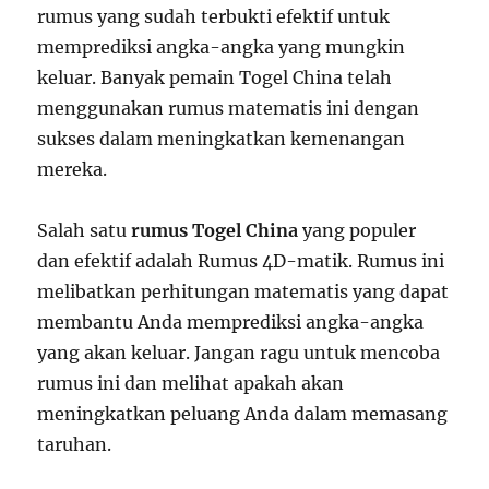
rumus yang sudah terbukti efektif untuk
memprediksi angka-angka yang mungkin
keluar. Banyak pemain Togel China telah
menggunakan rumus matematis ini dengan
sukses dalam meningkatkan kemenangan
mereka.
Salah satu
rumus Togel China
yang populer
dan efektif adalah Rumus 4D-matik. Rumus ini
melibatkan perhitungan matematis yang dapat
membantu Anda memprediksi angka-angka
yang akan keluar. Jangan ragu untuk mencoba
rumus ini dan melihat apakah akan
meningkatkan peluang Anda dalam memasang
taruhan.