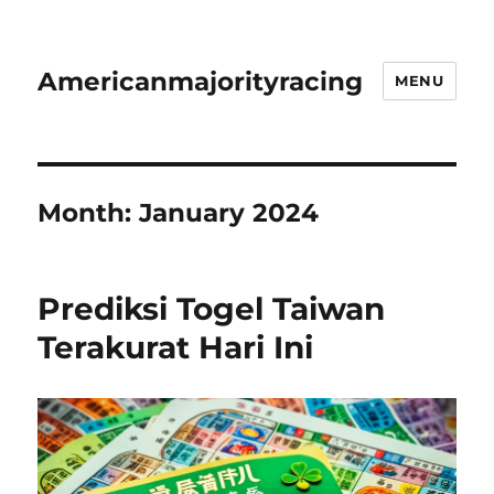
Americanmajorityracing
MENU
Month:
January 2024
Prediksi Togel Taiwan
Terakurat Hari Ini