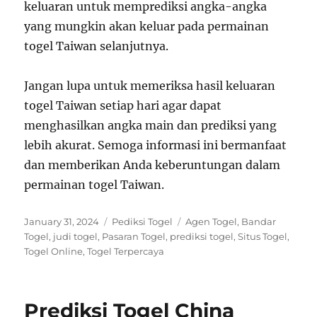
keluaran untuk memprediksi angka-angka
yang mungkin akan keluar pada permainan
togel Taiwan selanjutnya.
Jangan lupa untuk memeriksa hasil keluaran
togel Taiwan setiap hari agar dapat
menghasilkan angka main dan prediksi yang
lebih akurat. Semoga informasi ini bermanfaat
dan memberikan Anda keberuntungan dalam
permainan togel Taiwan.
P
C
T
January 31, 2024
Pediksi Togel
Agen Togel
,
Bandar
o
a
a
Togel
,
judi togel
,
Pasaran Togel
,
prediksi togel
,
Situs Togel
,
s
t
g
Togel Online
,
Togel Terpercaya
t
e
s
e
g
d
o
Prediksi Togel China
o
r