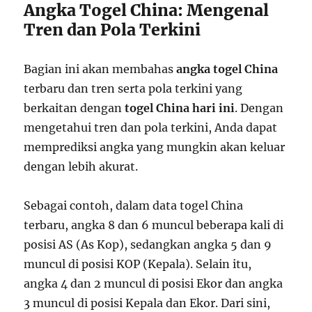
Angka Togel China: Mengenal
Tren dan Pola Terkini
Bagian ini akan membahas
angka togel China
terbaru dan tren serta pola terkini yang
berkaitan dengan
togel China hari ini
. Dengan
mengetahui tren dan pola terkini, Anda dapat
memprediksi angka yang mungkin akan keluar
dengan lebih akurat.
Sebagai contoh, dalam data togel China
terbaru, angka 8 dan 6 muncul beberapa kali di
posisi AS (As Kop), sedangkan angka 5 dan 9
muncul di posisi KOP (Kepala). Selain itu,
angka 4 dan 2 muncul di posisi Ekor dan angka
3 muncul di posisi Kepala dan Ekor. Dari sini,