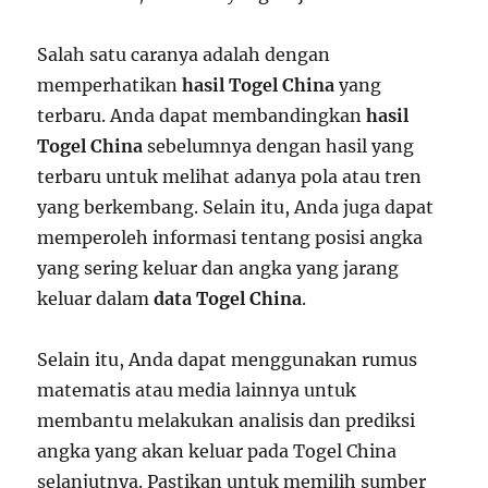
Salah satu caranya adalah dengan
memperhatikan
hasil Togel China
yang
terbaru. Anda dapat membandingkan
hasil
Togel China
sebelumnya dengan hasil yang
terbaru untuk melihat adanya pola atau tren
yang berkembang. Selain itu, Anda juga dapat
memperoleh informasi tentang posisi angka
yang sering keluar dan angka yang jarang
keluar dalam
data Togel China
.
Selain itu, Anda dapat menggunakan rumus
matematis atau media lainnya untuk
membantu melakukan analisis dan prediksi
angka yang akan keluar pada Togel China
selanjutnya. Pastikan untuk memilih sumber