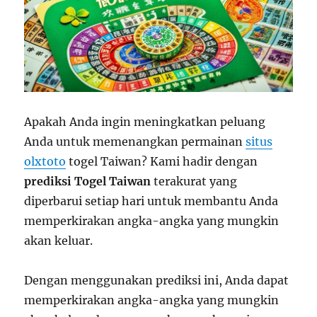
Apakah Anda ingin meningkatkan peluang
Anda untuk memenangkan permainan
situs
olxtoto
togel Taiwan? Kami hadir dengan
prediksi Togel Taiwan
terakurat yang
diperbarui setiap hari untuk membantu Anda
memperkirakan angka-angka yang mungkin
akan keluar.
Dengan menggunakan prediksi ini, Anda dapat
memperkirakan angka-angka yang mungkin