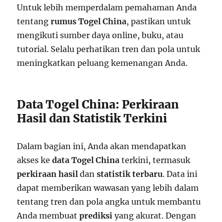
Untuk lebih memperdalam pemahaman Anda
tentang
rumus Togel China
, pastikan untuk
mengikuti sumber daya online, buku, atau
tutorial. Selalu perhatikan tren dan pola untuk
meningkatkan peluang kemenangan Anda.
Data Togel China: Perkiraan
Hasil dan Statistik Terkini
Dalam bagian ini, Anda akan mendapatkan
akses ke
data Togel China
terkini, termasuk
perkiraan hasil
dan
statistik terbaru
. Data ini
dapat memberikan wawasan yang lebih dalam
tentang tren dan pola angka untuk membantu
Anda membuat
prediksi
yang akurat. Dengan