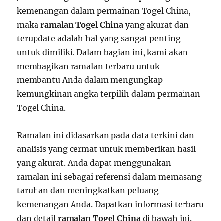
kemenangan dalam permainan Togel China,
maka
ramalan Togel China
yang akurat dan
terupdate adalah hal yang sangat penting
untuk dimiliki. Dalam bagian ini, kami akan
membagikan ramalan terbaru untuk
membantu Anda dalam mengungkap
kemungkinan angka terpilih dalam permainan
Togel China.
Ramalan ini didasarkan pada data terkini dan
analisis yang cermat untuk memberikan hasil
yang akurat. Anda dapat menggunakan
ramalan ini sebagai referensi dalam memasang
taruhan dan meningkatkan peluang
kemenangan Anda. Dapatkan informasi terbaru
dan detail
ramalan Togel China
di bawah ini.