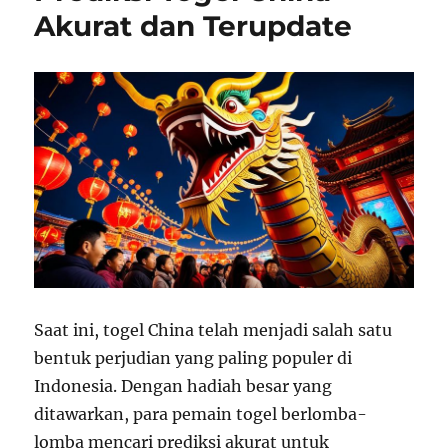
n
i
Akurat dan Terupdate
e
s
Saat ini, togel China telah menjadi salah satu
bentuk perjudian yang paling populer di
Indonesia. Dengan hadiah besar yang
ditawarkan, para pemain togel berlomba-
lomba mencari prediksi akurat untuk