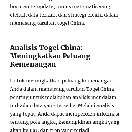
bocoran terupdate, rumus matematis yang
efektif, data terkini, dan strategi efektif dalam
memasang taruhan togel China.
Analisis Togel China:
Meningkatkan Peluang
Kemenangan
Untuk meningkatkan peluang kemenangan
Anda dalam memasang taruhan Togel China,
penting untuk melakukan analisis mendalam
terhadap data yang tersedia. Melalui analisis
yang tepat, Anda dapat memperoleh informasi
tentang pola angka, kemungkinan angka yang
akan keluar, dan tren yang terjadi.