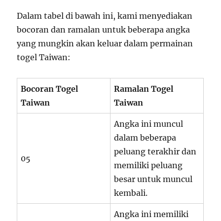
Dalam tabel di bawah ini, kami menyediakan
bocoran dan ramalan untuk beberapa angka
yang mungkin akan keluar dalam permainan
togel Taiwan:
Bocoran Togel
Ramalan Togel
Taiwan
Taiwan
Angka ini muncul
dalam beberapa
peluang terakhir dan
05
memiliki peluang
besar untuk muncul
kembali.
Angka ini memiliki