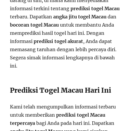
datang di sini, di mana kami menyediakan
informasi terkini tentang
prediksi togel Macau
terbaru. Dapatkan
angka jitu togel Macau
dan
bocoran togel Macau
untuk membantu Anda
memprediksi hasil togel hari ini. Dengan
informasi
prediksi togel akurat
, Anda dapat
memasang taruhan dengan lebih percaya diri.
Segera simak informasi lengkapnya di bawah
ini.
Prediksi Togel Macau Hari Ini
Kami telah mengumpulkan informasi terbaru
untuk memberikan
prediksi togel Macau
terpercaya
bagi Anda pada hari ini. Dapatkan