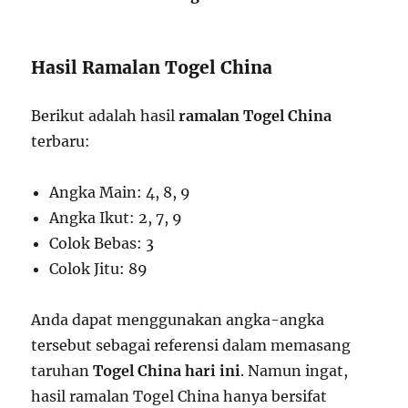
Hasil Ramalan Togel China
Berikut adalah hasil
ramalan Togel China
terbaru:
Angka Main: 4, 8, 9
Angka Ikut: 2, 7, 9
Colok Bebas: 3
Colok Jitu: 89
Anda dapat menggunakan angka-angka
tersebut sebagai referensi dalam memasang
taruhan
Togel China hari ini
. Namun ingat,
hasil ramalan Togel China hanya bersifat