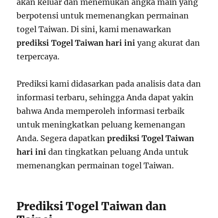
akan keluar dan menemukan angka main yang
berpotensi untuk memenangkan permainan
togel Taiwan. Di sini, kami menawarkan
prediksi Togel Taiwan hari ini
yang akurat dan
terpercaya.
Prediksi kami didasarkan pada analisis data dan
informasi terbaru, sehingga Anda dapat yakin
bahwa Anda memperoleh informasi terbaik
untuk meningkatkan peluang kemenangan
Anda. Segera dapatkan
prediksi Togel Taiwan
hari ini
dan tingkatkan peluang Anda untuk
memenangkan permainan togel Taiwan.
Prediksi Togel Taiwan dan