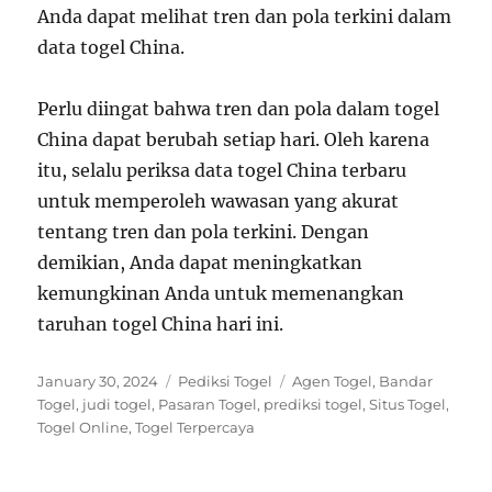
Anda dapat melihat tren dan pola terkini dalam
data togel China.
Perlu diingat bahwa tren dan pola dalam togel
China dapat berubah setiap hari. Oleh karena
itu, selalu periksa data togel China terbaru
untuk memperoleh wawasan yang akurat
tentang tren dan pola terkini. Dengan
demikian, Anda dapat meningkatkan
kemungkinan Anda untuk memenangkan
taruhan togel China hari ini.
P
C
T
January 30, 2024
Pediksi Togel
Agen Togel
,
Bandar
o
a
a
Togel
,
judi togel
,
Pasaran Togel
,
prediksi togel
,
Situs Togel
,
s
t
g
Togel Online
,
Togel Terpercaya
t
e
s
e
g