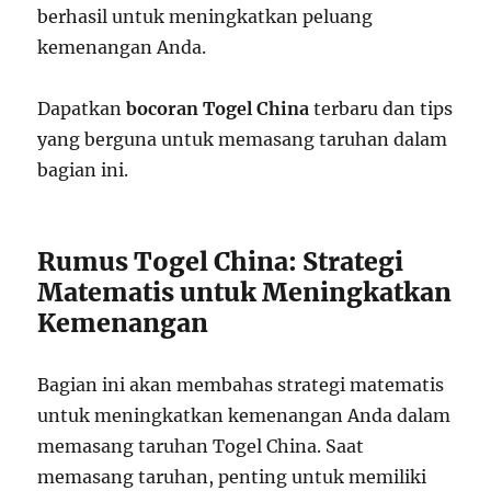
berhasil untuk meningkatkan peluang
kemenangan Anda.
Dapatkan
bocoran Togel China
terbaru dan tips
yang berguna untuk memasang taruhan dalam
bagian ini.
Rumus Togel China: Strategi
Matematis untuk Meningkatkan
Kemenangan
Bagian ini akan membahas strategi matematis
untuk meningkatkan kemenangan Anda dalam
memasang taruhan Togel China. Saat
memasang taruhan, penting untuk memiliki