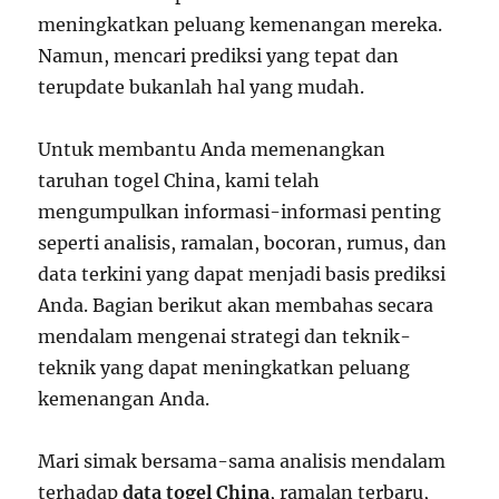
meningkatkan peluang kemenangan mereka.
Namun, mencari prediksi yang tepat dan
terupdate bukanlah hal yang mudah.
Untuk membantu Anda memenangkan
taruhan togel China, kami telah
mengumpulkan informasi-informasi penting
seperti analisis, ramalan, bocoran, rumus, dan
data terkini yang dapat menjadi basis prediksi
Anda. Bagian berikut akan membahas secara
mendalam mengenai strategi dan teknik-
teknik yang dapat meningkatkan peluang
kemenangan Anda.
Mari simak bersama-sama analisis mendalam
terhadap
data togel China
, ramalan terbaru,