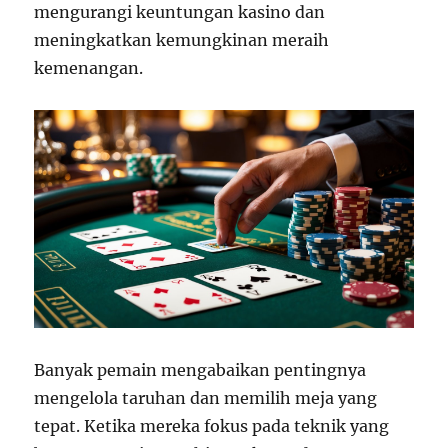
mengurangi keuntungan kasino dan
meningkatkan kemungkinan meraih
kemenangan.
Banyak pemain mengabaikan pentingnya
mengelola taruhan dan memilih meja yang
tepat. Ketika mereka fokus pada teknik yang