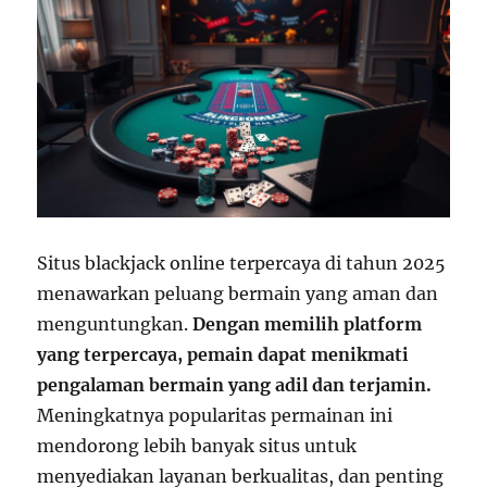
Situs blackjack online terpercaya di tahun 2025
menawarkan peluang bermain yang aman dan
menguntungkan.
Dengan memilih platform
yang terpercaya, pemain dapat menikmati
pengalaman bermain yang adil dan terjamin.
Meningkatnya popularitas permainan ini
mendorong lebih banyak situs untuk
menyediakan layanan berkualitas, dan penting