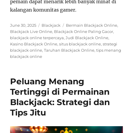
pemain dapat menarik lebih banyak minat di
kalangan komunitas gamer.
P
C
T
June 30, 2025
Blackjack
Bermain Blackjack Online
,
o
a
a
Blackjack Live Online
,
Blackjack Online Paling Gacor
,
s
t
g
blackjack online terpercaya
,
Judi Blackjack Online
,
t
e
s
Kasino Blackjack Online
,
situs blackjack online
,
strategi
e
g
blackjack online
,
Taruhan Blackjack Online
,
tips menang
d
o
blackjack online
o
r
n
i
e
Peluang Menang
s
Tertinggi di Permainan
Blackjack: Strategi dan
Tips Jitu