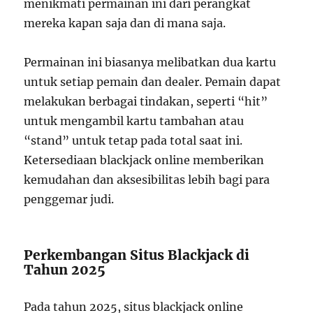
menikmati permainan ini dari perangkat
mereka kapan saja dan di mana saja.
Permainan ini biasanya melibatkan dua kartu
untuk setiap pemain dan dealer. Pemain dapat
melakukan berbagai tindakan, seperti “hit”
untuk mengambil kartu tambahan atau
“stand” untuk tetap pada total saat ini.
Ketersediaan blackjack online memberikan
kemudahan dan aksesibilitas lebih bagi para
penggemar judi.
Perkembangan Situs Blackjack di
Tahun 2025
Pada tahun 2025, situs blackjack online