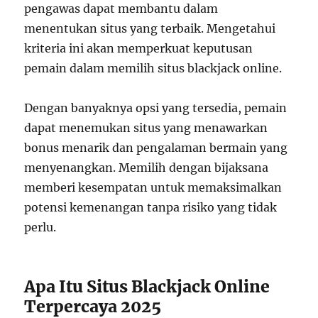
pengawas dapat membantu dalam
menentukan situs yang terbaik. Mengetahui
kriteria ini akan memperkuat keputusan
pemain dalam memilih situs blackjack online.
Dengan banyaknya opsi yang tersedia, pemain
dapat menemukan situs yang menawarkan
bonus menarik dan pengalaman bermain yang
menyenangkan. Memilih dengan bijaksana
memberi kesempatan untuk memaksimalkan
potensi kemenangan tanpa risiko yang tidak
perlu.
Apa Itu Situs Blackjack Online
Terpercaya 2025