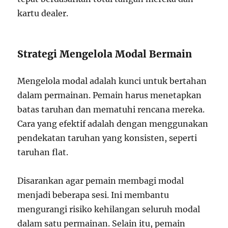
kartu dealer.
Strategi Mengelola Modal Bermain
Mengelola modal adalah kunci untuk bertahan
dalam permainan. Pemain harus menetapkan
batas taruhan dan mematuhi rencana mereka.
Cara yang efektif adalah dengan menggunakan
pendekatan taruhan yang konsisten, seperti
taruhan flat.
Disarankan agar pemain membagi modal
menjadi beberapa sesi. Ini membantu
mengurangi risiko kehilangan seluruh modal
dalam satu permainan. Selain itu, pemain