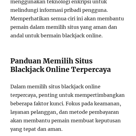
menggunakan teknologi enkripsi untuk
melindungi informasi pribadi pengguna.
Memperhatikan semua ciri ini akan membantu
pemain dalam memilih situs yang aman dan
andal untuk bermain blackjack online.
Panduan Memilih Situs
Blackjack Online Terpercaya
Dalam memilih situs blackjack online
terpercaya, penting untuk mempertimbangkan
beberapa faktor kunci. Fokus pada keamanan,
layanan pelanggan, dan metode pembayaran
akan membantu pemain membuat keputusan
yang tepat dan aman.