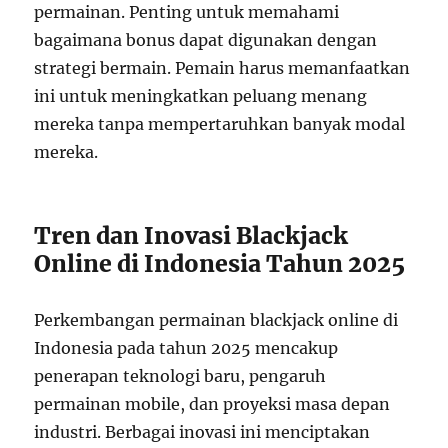
permainan. Penting untuk memahami
bagaimana bonus dapat digunakan dengan
strategi bermain. Pemain harus memanfaatkan
ini untuk meningkatkan peluang menang
mereka tanpa mempertaruhkan banyak modal
mereka.
Tren dan Inovasi Blackjack
Online di Indonesia Tahun 2025
Perkembangan permainan blackjack online di
Indonesia pada tahun 2025 mencakup
penerapan teknologi baru, pengaruh
permainan mobile, dan proyeksi masa depan
industri. Berbagai inovasi ini menciptakan