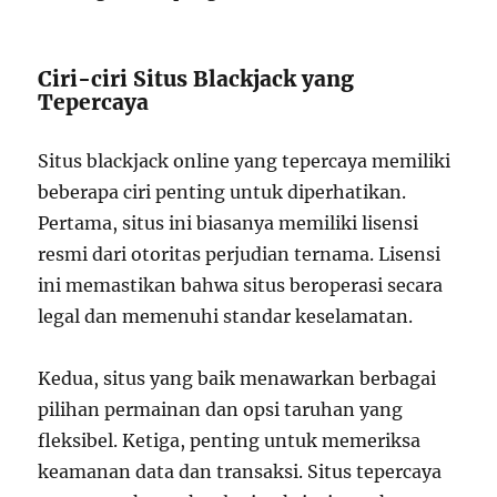
Ciri-ciri Situs Blackjack yang
Tepercaya
Situs blackjack online yang tepercaya memiliki
beberapa ciri penting untuk diperhatikan.
Pertama, situs ini biasanya memiliki lisensi
resmi dari otoritas perjudian ternama. Lisensi
ini memastikan bahwa situs beroperasi secara
legal dan memenuhi standar keselamatan.
Kedua, situs yang baik menawarkan berbagai
pilihan permainan dan opsi taruhan yang
fleksibel. Ketiga, penting untuk memeriksa
keamanan data dan transaksi. Situs tepercaya