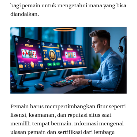
bagi pemain untuk mengetahui mana yang bisa
diandalkan.
Pemain harus mempertimbangkan fitur seperti
lisensi, keamanan, dan reputasi situs saat
memilih tempat bermain. Informasi mengenai
ulasan pemain dan sertifikasi dari lembaga