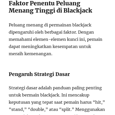
Faktor Penentu Peluang
Menang Tinggi di Blackjack
Peluang menang di permainan blackjack
dipengaruhi oleh berbagai faktor. Dengan
memahami elemen-elemen kunci ini, pemain
dapat meningkatkan kesempatan untuk
meraih kemenangan.
Pengaruh Strategi Dasar
Strategi dasar adalah panduan paling penting
untuk bermain blackjack. Ini mencakup
keputusan yang tepat saat pemain harus “hit,”
“stand,” “double,” atau “split.” Menggunakan