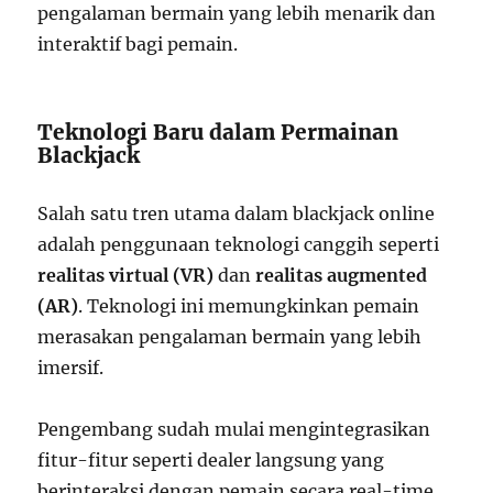
pengalaman bermain yang lebih menarik dan
interaktif bagi pemain.
Teknologi Baru dalam Permainan
Blackjack
Salah satu tren utama dalam blackjack online
adalah penggunaan teknologi canggih seperti
realitas virtual (VR)
dan
realitas augmented
(AR)
. Teknologi ini memungkinkan pemain
merasakan pengalaman bermain yang lebih
imersif.
Pengembang sudah mulai mengintegrasikan
fitur-fitur seperti dealer langsung yang
berinteraksi dengan pemain secara real-time