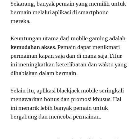
Sekarang, banyak pemain yang memilih untuk
bermain melalui aplikasi di smartphone
mereka.
Keuntungan utama dari mobile gaming adalah
kemudahan akses
. Pemain dapat menikmati
permainan kapan saja dan di mana saja. Fitur
ini meningkatkan keterlibatan dan waktu yang
dihabiskan dalam bermain.
Selain itu, aplikasi blackjack mobile seringkali
menawarkan bonus dan promosi khusus. Hal
ini menarik lebih banyak pemain untuk
bergabung dan mencoba permainan.