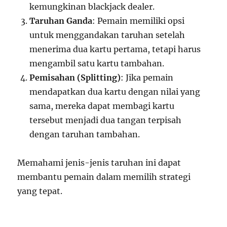
kemungkinan blackjack dealer.
Taruhan Ganda
: Pemain memiliki opsi
untuk menggandakan taruhan setelah
menerima dua kartu pertama, tetapi harus
mengambil satu kartu tambahan.
Pemisahan (Splitting)
: Jika pemain
mendapatkan dua kartu dengan nilai yang
sama, mereka dapat membagi kartu
tersebut menjadi dua tangan terpisah
dengan taruhan tambahan.
Memahami jenis-jenis taruhan ini dapat
membantu pemain dalam memilih strategi
yang tepat.