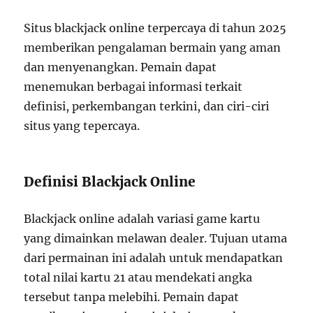
Situs blackjack online terpercaya di tahun 2025
memberikan pengalaman bermain yang aman
dan menyenangkan. Pemain dapat
menemukan berbagai informasi terkait
definisi, perkembangan terkini, dan ciri-ciri
situs yang tepercaya.
Definisi Blackjack Online
Blackjack online adalah variasi game kartu
yang dimainkan melawan dealer. Tujuan utama
dari permainan ini adalah untuk mendapatkan
total nilai kartu 21 atau mendekati angka
tersebut tanpa melebihi. Pemain dapat