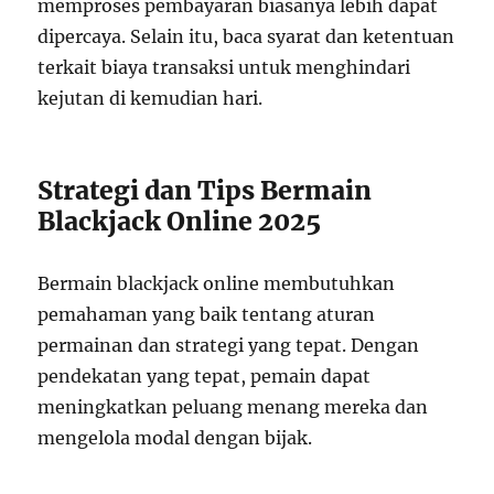
memproses pembayaran biasanya lebih dapat
dipercaya. Selain itu, baca syarat dan ketentuan
terkait biaya transaksi untuk menghindari
kejutan di kemudian hari.
Strategi dan Tips Bermain
Blackjack Online 2025
Bermain blackjack online membutuhkan
pemahaman yang baik tentang aturan
permainan dan strategi yang tepat. Dengan
pendekatan yang tepat, pemain dapat
meningkatkan peluang menang mereka dan
mengelola modal dengan bijak.