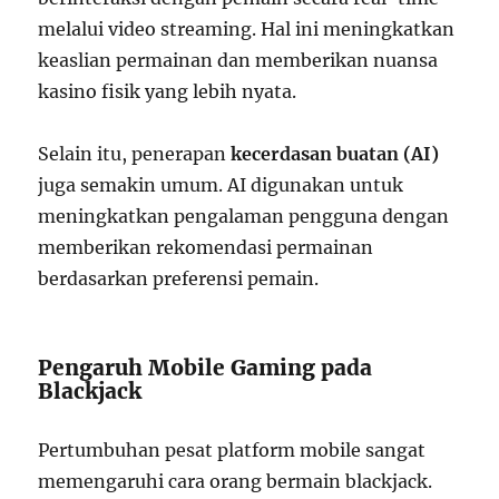
melalui video streaming. Hal ini meningkatkan
keaslian permainan dan memberikan nuansa
kasino fisik yang lebih nyata.
Selain itu, penerapan
kecerdasan buatan (AI)
juga semakin umum. AI digunakan untuk
meningkatkan pengalaman pengguna dengan
memberikan rekomendasi permainan
berdasarkan preferensi pemain.
Pengaruh Mobile Gaming pada
Blackjack
Pertumbuhan pesat platform mobile sangat
memengaruhi cara orang bermain blackjack.