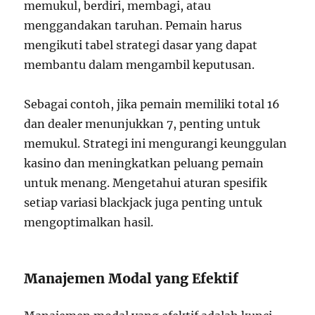
memukul, berdiri, membagi, atau
menggandakan taruhan. Pemain harus
mengikuti tabel strategi dasar yang dapat
membantu dalam mengambil keputusan.
Sebagai contoh, jika pemain memiliki total 16
dan dealer menunjukkan 7, penting untuk
memukul. Strategi ini mengurangi keunggulan
kasino dan meningkatkan peluang pemain
untuk menang. Mengetahui aturan spesifik
setiap variasi blackjack juga penting untuk
mengoptimalkan hasil.
Manajemen Modal yang Efektif