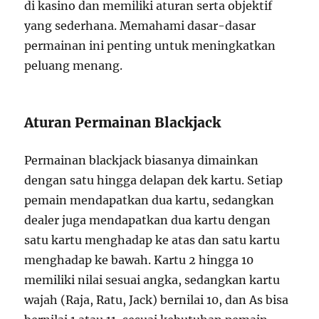
di kasino dan memiliki aturan serta objektif
yang sederhana. Memahami dasar-dasar
permainan ini penting untuk meningkatkan
peluang menang.
Aturan Permainan Blackjack
Permainan blackjack biasanya dimainkan
dengan satu hingga delapan dek kartu. Setiap
pemain mendapatkan dua kartu, sedangkan
dealer juga mendapatkan dua kartu dengan
satu kartu menghadap ke atas dan satu kartu
menghadap ke bawah. Kartu 2 hingga 10
memiliki nilai sesuai angka, sedangkan kartu
wajah (Raja, Ratu, Jack) bernilai 10, dan As bisa