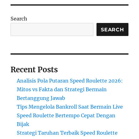
Search
SEARCH
Recent Posts
Analisis Pola Putaran Speed Roulette 2026:
Mitos vs Fakta dan Strategi Bermain
Bertanggung Jawab
Tips Mengelola Bankroll Saat Bermain Live
Speed Roulette Bertempo Cepat Dengan
Bijak
Strategi Taruhan Terbaik Speed Roulette