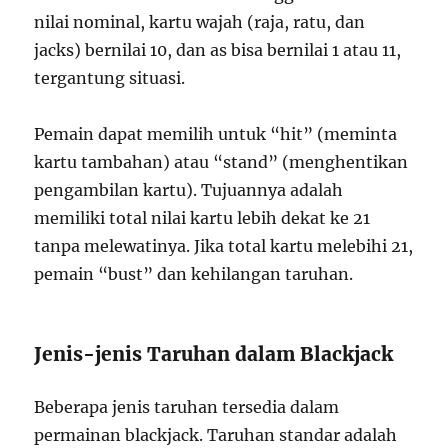
nilai nominal, kartu wajah (raja, ratu, dan
jacks) bernilai 10, dan as bisa bernilai 1 atau 11,
tergantung situasi.
Pemain dapat memilih untuk “hit” (meminta
kartu tambahan) atau “stand” (menghentikan
pengambilan kartu). Tujuannya adalah
memiliki total nilai kartu lebih dekat ke 21
tanpa melewatinya. Jika total kartu melebihi 21,
pemain “bust” dan kehilangan taruhan.
Jenis-jenis Taruhan dalam Blackjack
Beberapa jenis taruhan tersedia dalam
permainan blackjack. Taruhan standar adalah