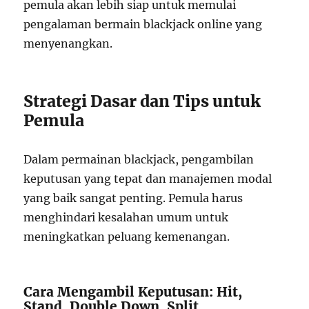
pemula akan lebih siap untuk memulai
pengalaman bermain blackjack online yang
menyenangkan.
Strategi Dasar dan Tips untuk
Pemula
Dalam permainan blackjack, pengambilan
keputusan yang tepat dan manajemen modal
yang baik sangat penting. Pemula harus
menghindari kesalahan umum untuk
meningkatkan peluang kemenangan.
Cara Mengambil Keputusan: Hit,
Stand, Double Down, Split