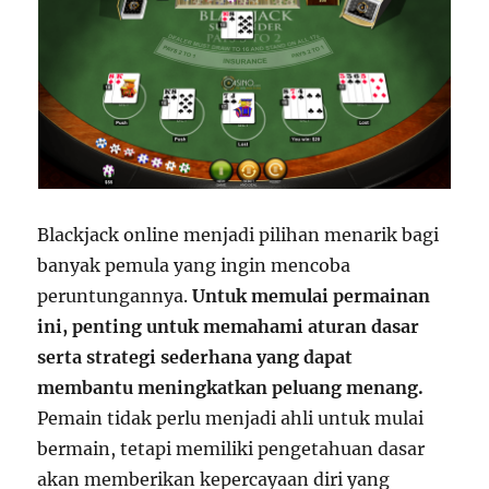
Blackjack online menjadi pilihan menarik bagi
banyak pemula yang ingin mencoba
peruntungannya.
Untuk memulai permainan
ini, penting untuk memahami aturan dasar
serta strategi sederhana yang dapat
membantu meningkatkan peluang menang.
Pemain tidak perlu menjadi ahli untuk mulai
bermain, tetapi memiliki pengetahuan dasar
akan memberikan kepercayaan diri yang