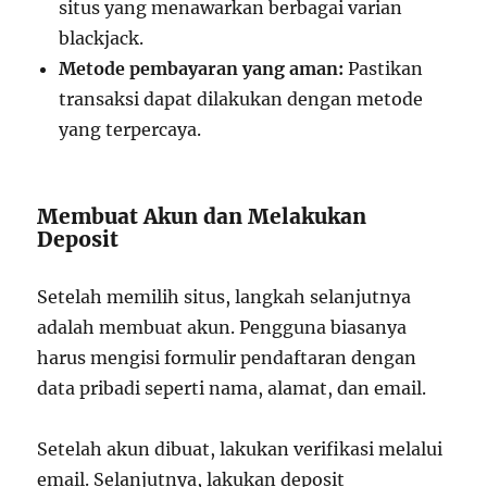
situs yang menawarkan berbagai varian
blackjack.
Metode pembayaran yang aman:
Pastikan
transaksi dapat dilakukan dengan metode
yang terpercaya.
Membuat Akun dan Melakukan
Deposit
Setelah memilih situs, langkah selanjutnya
adalah membuat akun. Pengguna biasanya
harus mengisi formulir pendaftaran dengan
data pribadi seperti nama, alamat, dan email.
Setelah akun dibuat, lakukan verifikasi melalui
email. Selanjutnya, lakukan deposit