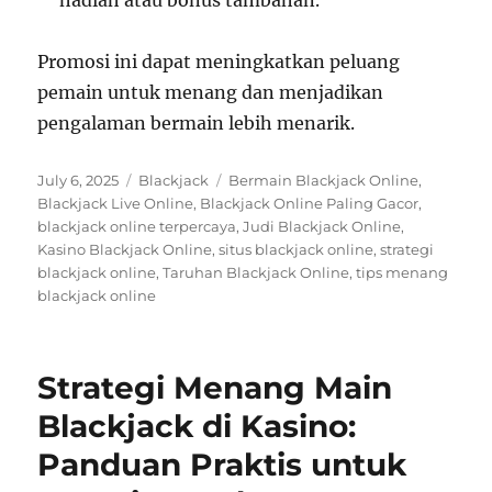
Promosi ini dapat meningkatkan peluang
pemain untuk menang dan menjadikan
pengalaman bermain lebih menarik.
P
C
T
July 6, 2025
Blackjack
Bermain Blackjack Online
,
o
a
a
Blackjack Live Online
,
Blackjack Online Paling Gacor
,
s
t
g
blackjack online terpercaya
,
Judi Blackjack Online
,
t
e
s
Kasino Blackjack Online
,
situs blackjack online
,
strategi
e
g
blackjack online
,
Taruhan Blackjack Online
,
tips menang
d
o
blackjack online
o
r
n
i
e
Strategi Menang Main
s
Blackjack di Kasino:
Panduan Praktis untuk