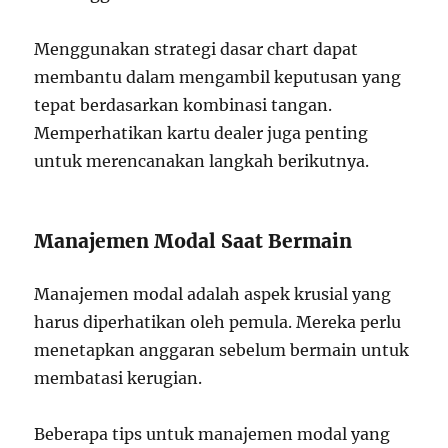
Menggunakan strategi dasar chart dapat
membantu dalam mengambil keputusan yang
tepat berdasarkan kombinasi tangan.
Memperhatikan kartu dealer juga penting
untuk merencanakan langkah berikutnya.
Manajemen Modal Saat Bermain
Manajemen modal adalah aspek krusial yang
harus diperhatikan oleh pemula. Mereka perlu
menetapkan anggaran sebelum bermain untuk
membatasi kerugian.
Beberapa tips untuk manajemen modal yang