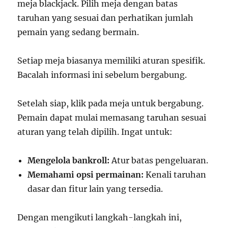
meja blackjack. Pilih meja dengan batas
taruhan yang sesuai dan perhatikan jumlah
pemain yang sedang bermain.
Setiap meja biasanya memiliki aturan spesifik.
Bacalah informasi ini sebelum bergabung.
Setelah siap, klik pada meja untuk bergabung.
Pemain dapat mulai memasang taruhan sesuai
aturan yang telah dipilih. Ingat untuk:
Mengelola bankroll:
Atur batas pengeluaran.
Memahami opsi permainan:
Kenali taruhan
dasar dan fitur lain yang tersedia.
Dengan mengikuti langkah-langkah ini,