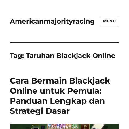
Americanmajorityracing
MENU
Tag:
Taruhan Blackjack Online
Cara Bermain Blackjack
Online untuk Pemula:
Panduan Lengkap dan
Strategi Dasar