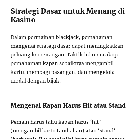
Strategi Dasar untuk Menang di
Kasino
Dalam permainan blackjack, pemahaman
mengenai strategi dasar dapat meningkatkan
peluang kemenangan. Taktik ini mencakup
pemahaman kapan sebaiknya mengambil
kartu, membagi pasangan, dan mengelola
modal dengan bijak.
Mengenal Kapan Harus Hit atau Stand
Pemain harus tahu kapan harus ‘hit’
(mengambil kartu tambahan) atau ‘stand’