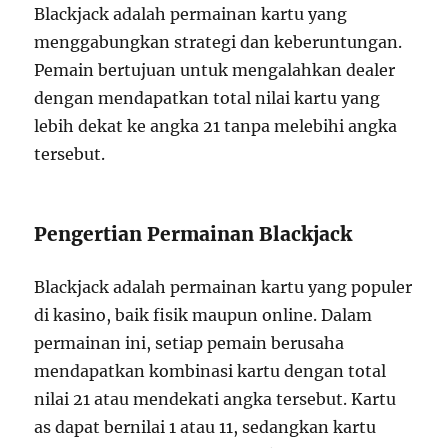
Blackjack adalah permainan kartu yang
menggabungkan strategi dan keberuntungan.
Pemain bertujuan untuk mengalahkan dealer
dengan mendapatkan total nilai kartu yang
lebih dekat ke angka 21 tanpa melebihi angka
tersebut.
Pengertian Permainan Blackjack
Blackjack adalah permainan kartu yang populer
di kasino, baik fisik maupun online. Dalam
permainan ini, setiap pemain berusaha
mendapatkan kombinasi kartu dengan total
nilai 21 atau mendekati angka tersebut. Kartu
as dapat bernilai 1 atau 11, sedangkan kartu