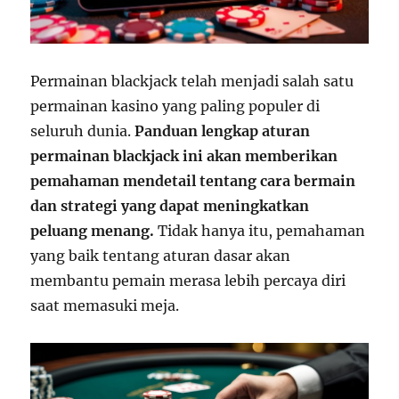
Permainan blackjack telah menjadi salah satu
permainan kasino yang paling populer di
seluruh dunia.
Panduan lengkap aturan
permainan blackjack ini akan memberikan
pemahaman mendetail tentang cara bermain
dan strategi yang dapat meningkatkan
peluang menang.
Tidak hanya itu, pemahaman
yang baik tentang aturan dasar akan
membantu pemain merasa lebih percaya diri
saat memasuki meja.