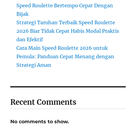
Speed Roulette Bertempo Cepat Dengan
Bijak
Strategi Taruhan Terbaik Speed Roulette
2026 Biar Tidak Cepat Habis Modal Praktis
dan Efektif
Cara Main Speed Roulette 2026 untuk
Pemula: Panduan Cepat Menang dengan
Strategi Aman
Recent Comments
No comments to show.