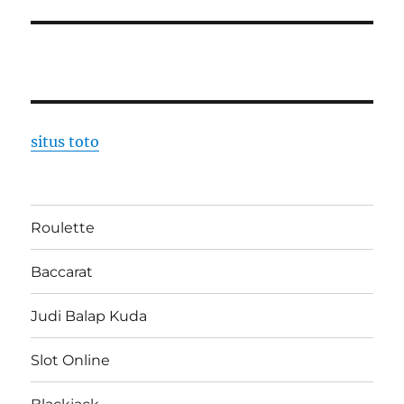
situs toto
Roulette
Baccarat
Judi Balap Kuda
Slot Online