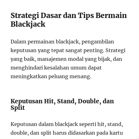
Strategi Dasar dan Tips Bermain
Blackjack
Dalam permainan blackjack, pengambilan
keputusan yang tepat sangat penting. Strategi
yang baik, manajemen modal yang bijak, dan
menghindari kesalahan umum dapat
meningkatkan peluang menang.
Keputusan Hit, Stand, Double, dan
Split
Keputusan dalam blackjack seperti hit, stand,
double, dan split harus didasarkan pada kartu