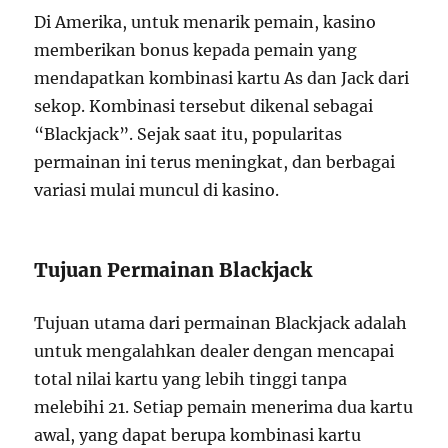
Di Amerika, untuk menarik pemain, kasino
memberikan bonus kepada pemain yang
mendapatkan kombinasi kartu As dan Jack dari
sekop. Kombinasi tersebut dikenal sebagai
“Blackjack”. Sejak saat itu, popularitas
permainan ini terus meningkat, dan berbagai
variasi mulai muncul di kasino.
Tujuan Permainan Blackjack
Tujuan utama dari permainan Blackjack adalah
untuk mengalahkan dealer dengan mencapai
total nilai kartu yang lebih tinggi tanpa
melebihi 21. Setiap pemain menerima dua kartu
awal, yang dapat berupa kombinasi kartu