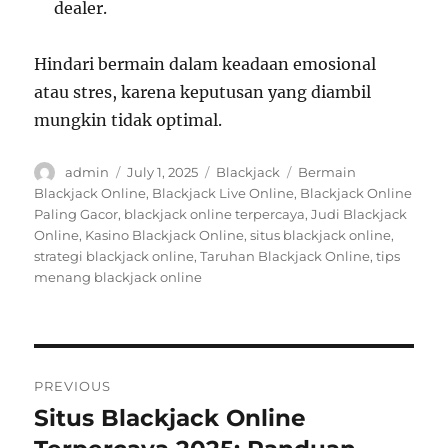
dealer.
Hindari bermain dalam keadaan emosional
atau stres, karena keputusan yang diambil
mungkin tidak optimal.
A
P
C
T
admin
July 1, 2025
Blackjack
Bermain
u
o
a
a
Blackjack Online
,
Blackjack Live Online
,
Blackjack Online
t
s
t
g
Paling Gacor
,
blackjack online terpercaya
,
Judi Blackjack
h
t
e
s
Online
,
Kasino Blackjack Online
,
situs blackjack online
,
o
e
g
strategi blackjack online
,
Taruhan Blackjack Online
,
tips
r
d
o
menang blackjack online
o
r
n
i
e
s
P
PREVIOUS
o
Situs Blackjack Online
P
r