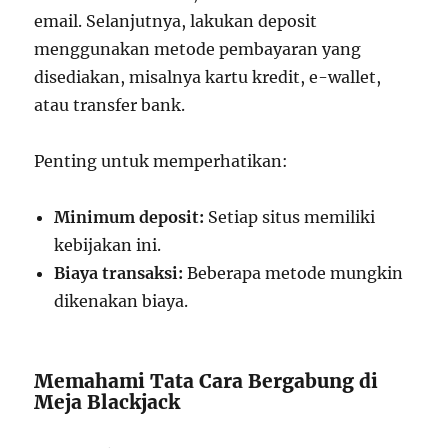
email. Selanjutnya, lakukan deposit
menggunakan metode pembayaran yang
disediakan, misalnya kartu kredit, e-wallet,
atau transfer bank.
Penting untuk memperhatikan:
Minimum deposit:
Setiap situs memiliki
kebijakan ini.
Biaya transaksi:
Beberapa metode mungkin
dikenakan biaya.
Memahami Tata Cara Bergabung di
Meja Blackjack