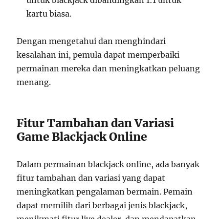
kartu biasa.
Dengan mengetahui dan menghindari
kesalahan ini, pemula dapat memperbaiki
permainan mereka dan meningkatkan peluang
menang.
Fitur Tambahan dan Variasi
Game Blackjack Online
Dalam permainan blackjack online, ada banyak
fitur tambahan dan variasi yang dapat
meningkatkan pengalaman bermain. Pemain
dapat memilih dari berbagai jenis blackjack,
menikmati fitur live dealer, dan mendapatkan