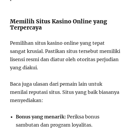
Memilih Situs Kasino Online yang
Terpercaya
Pemilihan situs kasino online yang tepat
sangat krusial. Pastikan situs tersebut memiliki
lisensi resmi dan diatur oleh otoritas perjudian
yang diakui.
Baca juga ulasan dari pemain lain untuk
menilai reputasi situs. Situs yang baik biasanya
menyediakan:
Bonus yang menarik:
Periksa bonus
sambutan dan program loyalitas.