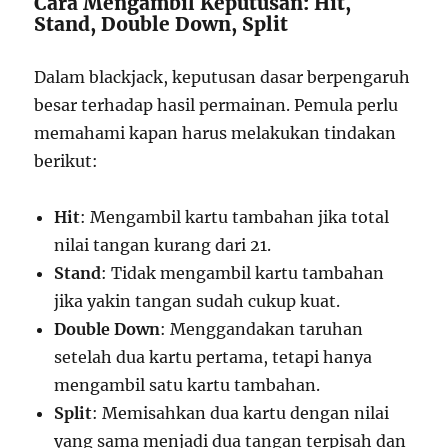
Cara Mengambil Keputusan: Hit,
Stand, Double Down, Split
Dalam blackjack, keputusan dasar berpengaruh
besar terhadap hasil permainan. Pemula perlu
memahami kapan harus melakukan tindakan
berikut:
Hit
: Mengambil kartu tambahan jika total
nilai tangan kurang dari 21.
Stand
: Tidak mengambil kartu tambahan
jika yakin tangan sudah cukup kuat.
Double Down
: Menggandakan taruhan
setelah dua kartu pertama, tetapi hanya
mengambil satu kartu tambahan.
Split
: Memisahkan dua kartu dengan nilai
yang sama menjadi dua tangan terpisah dan