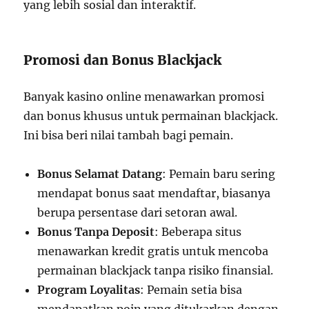
yang lebih sosial dan interaktif.
Promosi dan Bonus Blackjack
Banyak kasino online menawarkan promosi
dan bonus khusus untuk permainan blackjack.
Ini bisa beri nilai tambah bagi pemain.
Bonus Selamat Datang
: Pemain baru sering
mendapat bonus saat mendaftar, biasanya
berupa persentase dari setoran awal.
Bonus Tanpa Deposit
: Beberapa situs
menawarkan kredit gratis untuk mencoba
permainan blackjack tanpa risiko finansial.
Program Loyalitas
: Pemain setia bisa
mendapatkan poin yang ditukarkan dengan