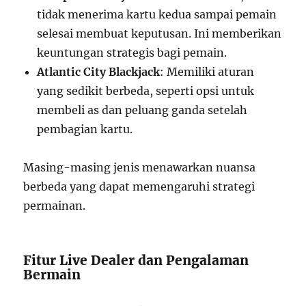
tidak menerima kartu kedua sampai pemain
selesai membuat keputusan. Ini memberikan
keuntungan strategis bagi pemain.
Atlantic City Blackjack
: Memiliki aturan
yang sedikit berbeda, seperti opsi untuk
membeli as dan peluang ganda setelah
pembagian kartu.
Masing-masing jenis menawarkan nuansa
berbeda yang dapat memengaruhi strategi
permainan.
Fitur Live Dealer dan Pengalaman
Bermain