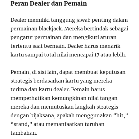
Peran Dealer dan Pemain
Dealer memiliki tanggung jawab penting dalam
permainan blackjack. Mereka bertindak sebagai
pengatur permainan dan mengikuti aturan
tertentu saat bermain. Dealer harus menarik
kartu sampai total nilai mencapai 17 atau lebih.
Pemain, di sisi lain, dapat membuat keputusan
strategis berdasarkan kartu yang mereka
terima dan kartu dealer. Pemain harus
memperhatikan kemungkinan nilai tangan
mereka dan memutuskan langkah strategis
dengan bijaksana, apakah menggunakan “hit,”
“stand,” atau memanfaatkan taruhan
tambahan.