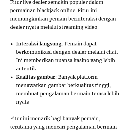
Fitur live dealer semakin populer dalam
permainan blackjack online. Fitur ini
memungkinkan pemain berinteraksi dengan
dealer nyata melalui streaming video.
Interaksi langsung
: Pemain dapat
berkomunikasi dengan dealer melalui chat.
Ini memberikan nuansa kasino yang lebih
autentik.
Kualitas gambar
: Banyak platform
menawarkan gambar berkualitas tinggi,
membuat pengalaman bermain terasa lebih
nyata.
Fitur ini menarik bagi banyak pemain,
terutama yang mencari pengalaman bermain