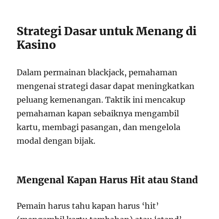
Strategi Dasar untuk Menang di
Kasino
Dalam permainan blackjack, pemahaman
mengenai strategi dasar dapat meningkatkan
peluang kemenangan. Taktik ini mencakup
pemahaman kapan sebaiknya mengambil
kartu, membagi pasangan, dan mengelola
modal dengan bijak.
Mengenal Kapan Harus Hit atau Stand
Pemain harus tahu kapan harus ‘hit’