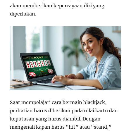
akan memberikan kepercayaan diri yang
diperlukan.
Saat mempelajari cara bermain blackjack,
perhatian harus diberikan pada nilai kartu dan
keputusan yang harus diambil. Dengan
mengenali kapan harus “hit” atau “stand,”