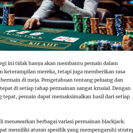
egi ini tidak hanya akan membantu pemain dalam
keterampilan mereka, tetapi juga memberikan rasa
at bermain di meja. Pengetahuan tentang peluang dan
tepat di setiap tahap permainan sangat krusial. Dengan
 tepat, pemain dapat memaksimalkan hasil dari setiap
ali menawarkan berbagai variasi permainan blackjack.
apat memiliki aturan spesifik yang mempengaruhi strate