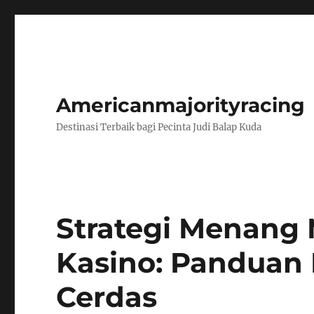
Americanmajorityracing
Destinasi Terbaik bagi Pecinta Judi Balap Kuda
Strategi Menang 
Kasino: Panduan 
Cerdas