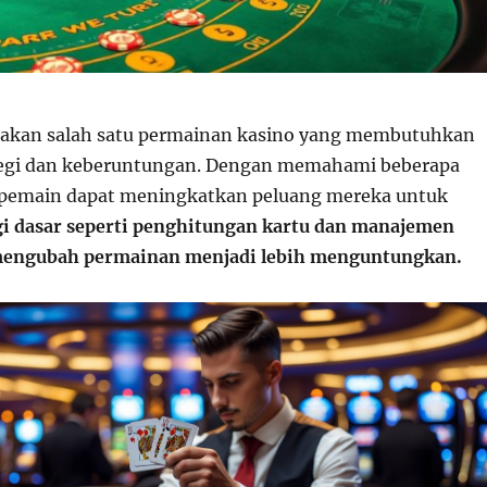
pakan salah satu permainan kasino yang membutuhkan
tegi dan keberuntungan. Dengan memahami beberapa
, pemain dapat meningkatkan peluang mereka untuk
gi dasar seperti penghitungan kartu dan manajemen
mengubah permainan menjadi lebih menguntungkan.