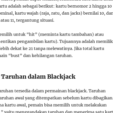
kartu adalah sebagai berikut: kartu bernomor 2 hingga 10
minal, kartu wajah (raja, ratu, dan jacks) bernilai 10, da
1 atau 11, tergantung situasi.
emilih untuk “hit” (meminta kartu tambahan) atau
ntikan pengambilan kartu). Tujuannya adalah memilik
 lebih dekat ke 21 tanpa melewatinya. Jika total kartu
main “bust” dan kehilangan taruhan.
s Taruhan dalam Blackjack
taruhan tersedia dalam permainan blackjack. Taruhan
taruhan awal yang ditempatkan sebelum kartu dibagikan
a kartu awal, pemain bisa memilih untuk melakukan
,” yaitu menggandakan taruhan dan menerima satu kar