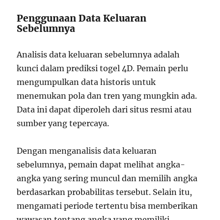
Penggunaan Data Keluaran
Sebelumnya
Analisis data keluaran sebelumnya adalah
kunci dalam prediksi togel 4D. Pemain perlu
mengumpulkan data historis untuk
menemukan pola dan tren yang mungkin ada.
Data ini dapat diperoleh dari situs resmi atau
sumber yang tepercaya.
Dengan menganalisis data keluaran
sebelumnya, pemain dapat melihat angka-
angka yang sering muncul dan memilih angka
berdasarkan probabilitas tersebut. Selain itu,
mengamati periode tertentu bisa memberikan
wawasan tentang angka yang memiliki