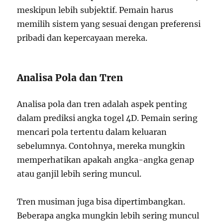
meskipun lebih subjektif. Pemain harus
memilih sistem yang sesuai dengan preferensi
pribadi dan kepercayaan mereka.
Analisa Pola dan Tren
Analisa pola dan tren adalah aspek penting
dalam prediksi angka togel 4D. Pemain sering
mencari pola tertentu dalam keluaran
sebelumnya. Contohnya, mereka mungkin
memperhatikan apakah angka-angka genap
atau ganjil lebih sering muncul.
Tren musiman juga bisa dipertimbangkan.
Beberapa angka mungkin lebih sering muncul