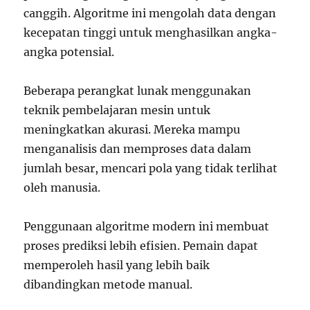
canggih. Algoritme ini mengolah data dengan
kecepatan tinggi untuk menghasilkan angka-
angka potensial.
Beberapa perangkat lunak menggunakan
teknik pembelajaran mesin untuk
meningkatkan akurasi. Mereka mampu
menganalisis dan memproses data dalam
jumlah besar, mencari pola yang tidak terlihat
oleh manusia.
Penggunaan algoritme modern ini membuat
proses prediksi lebih efisien. Pemain dapat
memperoleh hasil yang lebih baik
dibandingkan metode manual.