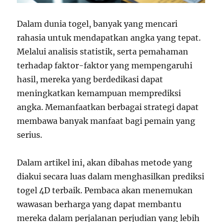
Dalam dunia togel, banyak yang mencari
rahasia untuk mendapatkan angka yang tepat.
Melalui analisis statistik, serta pemahaman
terhadap faktor-faktor yang mempengaruhi
hasil, mereka yang berdedikasi dapat
meningkatkan kemampuan memprediksi
angka. Memanfaatkan berbagai strategi dapat
membawa banyak manfaat bagi pemain yang
serius.
Dalam artikel ini, akan dibahas metode yang
diakui secara luas dalam menghasilkan prediksi
togel 4D terbaik. Pembaca akan menemukan
wawasan berharga yang dapat membantu
mereka dalam perjalanan perjudian yang lebih