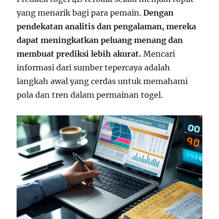
yang menarik bagi para pemain.
Dengan
pendekatan analitis dan pengalaman, mereka
dapat meningkatkan peluang menang dan
membuat prediksi lebih akurat.
Mencari
informasi dari sumber tepercaya adalah
langkah awal yang cerdas untuk memahami
pola dan tren dalam permainan togel.