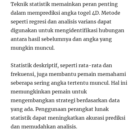
Teknik statistik memainkan peran penting
dalam memprediksi angka togel 4D. Metode
seperti regresi dan analisis varians dapat
digunakan untuk mengidentifikasi hubungan
antara hasil sebelumnya dan angka yang
mungkin muncul.
Statistik deskriptif, seperti rata-rata dan
frekuensi, juga membantu pemain memahami
seberapa sering angka tertentu muncul. Hal ini
memungkinkan pemain untuk
mengembangkan strategi berdasarkan data
yang ada. Penggunaan perangkat lunak
statistik dapat meningkatkan akurasi prediksi
dan memudahkan analisis.