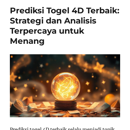
n
i
Prediksi Togel 4D Terbaik:
e
s
Strategi dan Analisis
Terpercaya untuk
Menang
Prediksi togel 4D terbaik selalu menjadi topik