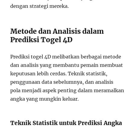
dengan strategi mereka.
Metode dan Analisis dalam
Prediksi Togel 4D
Prediksi togel 4D melibatkan berbagai metode
dan analisis yang membantu pemain membuat
keputusan lebih cerdas. Teknik statistik,
penggunaan data sebelumnya, dan analisis
pola menjadi aspek penting dalam meramalkan
angka yang mungkin keluar.
Teknik Statistik untuk Prediksi Angka