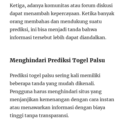
Ketiga, adanya komunitas atau forum diskusi
dapat menambah kepercayaan. Ketika banyak
orang membahas dan mendukung suatu
prediksi, ini bisa menjadi tanda bahwa
informasi tersebut lebih dapat diandalkan.
Menghindari Prediksi Togel Palsu
Prediksi togel palsu sering kali memiliki
beberapa tanda yang mudah dikenali.
Pengguna harus menghindari situs yang
menjanjikan kemenangan dengan cara instan
atau menawarkan informasi dengan biaya
tinggi tanpa transparansi.