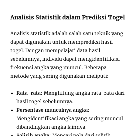
Analisis Statistik dalam Prediksi Togel
Analisis statistik adalah salah satu teknik yang
dapat digunakan untuk memprediksi hasil
togel. Dengan mempelajari data hasil
sebelumnya, individu dapat mengidentifikasi
frekuensi angka yang muncul. Beberapa
metode yang sering digunakan meliputi:
Rata-rata
: Menghitung angka rata-rata dari
hasil togel sebelumnya.
Persentase munculnya angka
:
Mengidentifikasi angka yang sering muncul
dibandingkan angka lainnya.
Selisih angka
: Mencari pola dari selisih