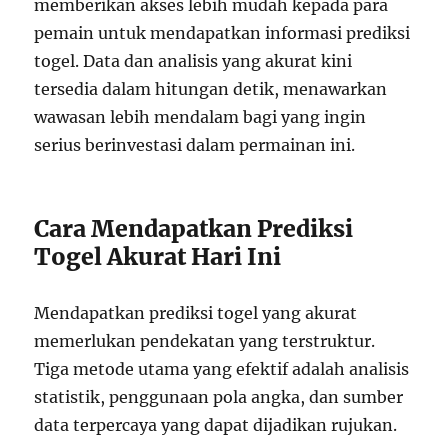
memberikan akses lebih mudah kepada para
pemain untuk mendapatkan informasi prediksi
togel. Data dan analisis yang akurat kini
tersedia dalam hitungan detik, menawarkan
wawasan lebih mendalam bagi yang ingin
serius berinvestasi dalam permainan ini.
Cara Mendapatkan Prediksi
Togel Akurat Hari Ini
Mendapatkan prediksi togel yang akurat
memerlukan pendekatan yang terstruktur.
Tiga metode utama yang efektif adalah analisis
statistik, penggunaan pola angka, dan sumber
data terpercaya yang dapat dijadikan rujukan.