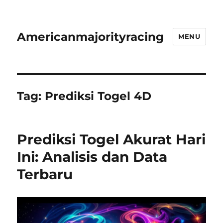
Americanmajorityracing
MENU
Tag:
Prediksi Togel 4D
Prediksi Togel Akurat Hari
Ini: Analisis dan Data
Terbaru