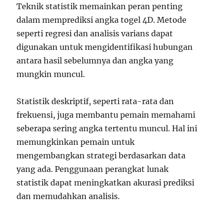
Teknik statistik memainkan peran penting
dalam memprediksi angka togel 4D. Metode
seperti regresi dan analisis varians dapat
digunakan untuk mengidentifikasi hubungan
antara hasil sebelumnya dan angka yang
mungkin muncul.
Statistik deskriptif, seperti rata-rata dan
frekuensi, juga membantu pemain memahami
seberapa sering angka tertentu muncul. Hal ini
memungkinkan pemain untuk
mengembangkan strategi berdasarkan data
yang ada. Penggunaan perangkat lunak
statistik dapat meningkatkan akurasi prediksi
dan memudahkan analisis.