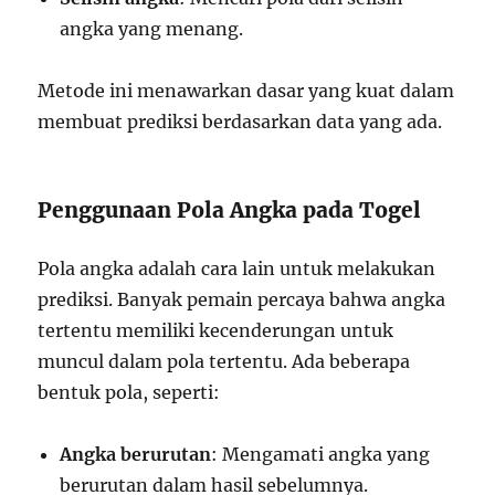
angka yang menang.
Metode ini menawarkan dasar yang kuat dalam
membuat prediksi berdasarkan data yang ada.
Penggunaan Pola Angka pada Togel
Pola angka adalah cara lain untuk melakukan
prediksi. Banyak pemain percaya bahwa angka
tertentu memiliki kecenderungan untuk
muncul dalam pola tertentu. Ada beberapa
bentuk pola, seperti:
Angka berurutan
: Mengamati angka yang
berurutan dalam hasil sebelumnya.