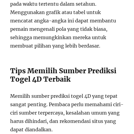
pada waktu tertentu dalam setahun.
Menggunakan grafik atau tabel untuk
mencatat angka-angka ini dapat membantu
pemain mengenali pola yang tidak biasa,
sehingga memungkinkan mereka untuk
membuat pilihan yang lebih berdasar.
Tips Memilih Sumber Prediksi
Togel 4D Terbaik
Memilih sumber prediksi togel 4D yang tepat
sangat penting. Pembaca perlu memahami ciri-
ciri sumber terpercaya, kesalahan umum yang
harus dihindari, dan rekomendasi situs yang
dapat diandalkan.