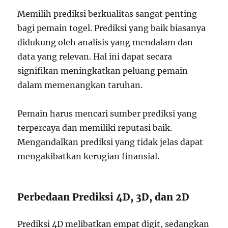
Memilih prediksi berkualitas sangat penting
bagi pemain togel. Prediksi yang baik biasanya
didukung oleh analisis yang mendalam dan
data yang relevan. Hal ini dapat secara
signifikan meningkatkan peluang pemain
dalam memenangkan taruhan.
Pemain harus mencari sumber prediksi yang
terpercaya dan memiliki reputasi baik.
Mengandalkan prediksi yang tidak jelas dapat
mengakibatkan kerugian finansial.
Perbedaan Prediksi 4D, 3D, dan 2D
Prediksi 4D melibatkan empat digit, sedangkan