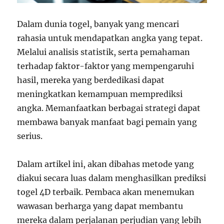
Dalam dunia togel, banyak yang mencari
rahasia untuk mendapatkan angka yang tepat.
Melalui analisis statistik, serta pemahaman
terhadap faktor-faktor yang mempengaruhi
hasil, mereka yang berdedikasi dapat
meningkatkan kemampuan memprediksi
angka. Memanfaatkan berbagai strategi dapat
membawa banyak manfaat bagi pemain yang
serius.
Dalam artikel ini, akan dibahas metode yang
diakui secara luas dalam menghasilkan prediksi
togel 4D terbaik. Pembaca akan menemukan
wawasan berharga yang dapat membantu
mereka dalam perjalanan perjudian yang lebih