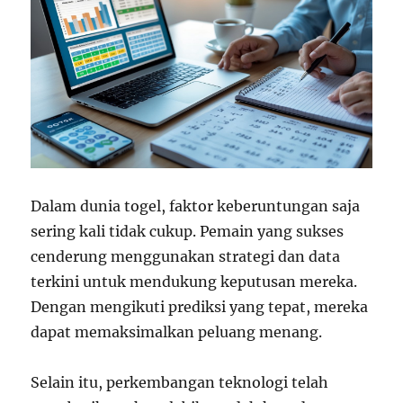
Dalam dunia togel, faktor keberuntungan saja
sering kali tidak cukup. Pemain yang sukses
cenderung menggunakan strategi dan data
terkini untuk mendukung keputusan mereka.
Dengan mengikuti prediksi yang tepat, mereka
dapat memaksimalkan peluang menang.
Selain itu, perkembangan teknologi telah