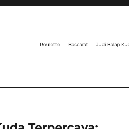
Roulette
Baccarat
Judi Balap Ku
Kuda Terpercaya: