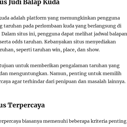
tus Judi Balap Kuda
p kuda adalah platform yang memungkinkan pengguna
 taruhan pada perlombaan kuda yang berlangsung di
 Dalam situs ini, pengguna dapat melihat jadwal balapan
 serta odds taruhan. Kebanyakan situs menyediakan
aruhan, seperti taruhan win, place, dan show.
bertujuan untuk memberikan pengalaman taruhan yang
an menguntungkan. Namun, penting untuk memilih
rcaya agar terhindar dari penipuan dan masalah lainnya.
tus Terpercaya
terpercaya biasanya memenuhi beberapa kriteria penting