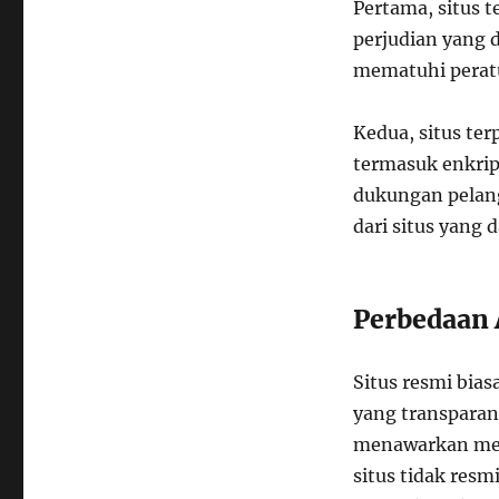
Pertama, situs t
perjudian yang d
mematuhi peratu
Kedua, situs te
termasuk enkrip
dukungan pelang
dari situs yang 
Perbedaan 
Situs resmi bias
yang transpara
menawarkan meto
situs tidak resmi