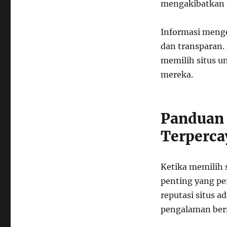
mengakibatkan r
Informasi mengen
dan transparan.
memilih situs 
mereka.
Panduan 
Terperca
Ketika memilih s
penting yang pe
reputasi situs 
pengalaman ber