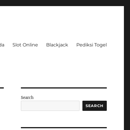
da
Slot Online
Blackjack
Pediksi Togel
Search
SEARCH