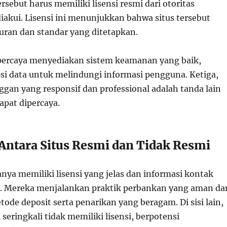
ersebut harus memiliki lisensi resmi dari otoritas
iakui. Lisensi ini menunjukkan bahwa situs tersebut
ran dan standar yang ditetapkan.
rpercaya menyediakan sistem keamanan yang baik,
si data untuk melindungi informasi pengguna. Ketiga,
gan yang responsif dan professional adalah tanda lain
dapat dipercaya.
Antara Situs Resmi dan Tidak Resmi
anya memiliki lisensi yang jelas dan informasi kontak
n. Mereka menjalankan praktik perbankan yang aman da
de deposit serta penarikan yang beragam. Di sisi lain,
 seringkali tidak memiliki lisensi, berpotensi