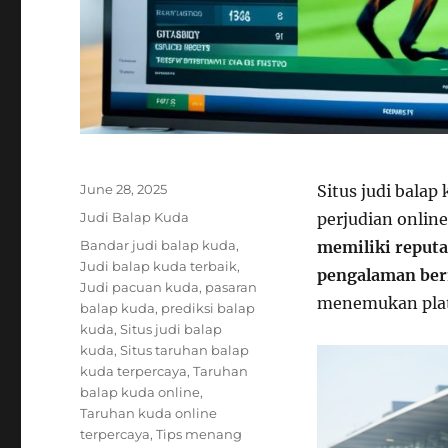
P
June 28, 2025
Situs judi bala
o
C
Judi Balap Kuda
perjudian online
s
a
T
Bandar judi balap kuda
,
memiliki reput
t
t
a
Judi balap kuda terbaik
,
e
pengalaman ber
e
g
Judi pacuan kuda
,
pasaran
d
g
menemukan platf
s
balap kuda
,
prediksi balap
o
o
kuda
,
Situs judi balap
n
r
kuda
,
Situs taruhan balap
i
kuda terpercaya
,
Taruhan
e
balap kuda online
,
s
Taruhan kuda online
terpercaya
,
Tips menang