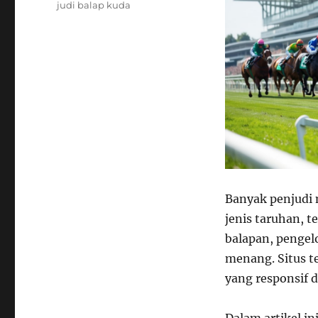
judi balap kuda
Banyak penjudi 
jenis taruhan, 
balapan, pengel
menang. Situs t
yang responsif 
Dalam artikel 