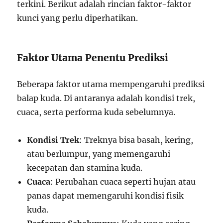
terkini. Berikut adalah rincian faktor-faktor
kunci yang perlu diperhatikan.
Faktor Utama Penentu Prediksi
Beberapa faktor utama mempengaruhi prediksi
balap kuda. Di antaranya adalah kondisi trek,
cuaca, serta performa kuda sebelumnya.
Kondisi Trek
: Treknya bisa basah, kering,
atau berlumpur, yang memengaruhi
kecepatan dan stamina kuda.
Cuaca
: Perubahan cuaca seperti hujan atau
panas dapat memengaruhi kondisi fisik
kuda.