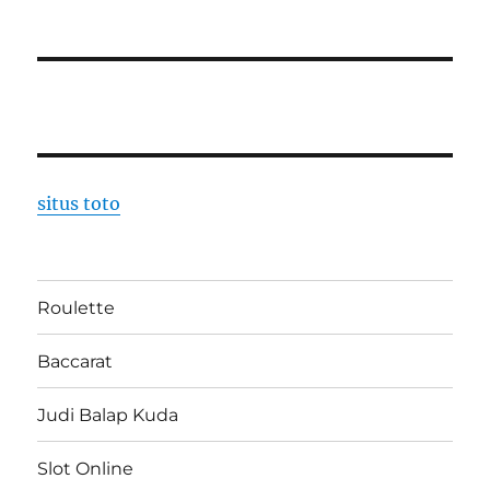
situs toto
Roulette
Baccarat
Judi Balap Kuda
Slot Online