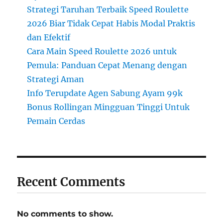
Strategi Taruhan Terbaik Speed Roulette
2026 Biar Tidak Cepat Habis Modal Praktis
dan Efektif
Cara Main Speed Roulette 2026 untuk
Pemula: Panduan Cepat Menang dengan
Strategi Aman
Info Terupdate Agen Sabung Ayam 99k
Bonus Rollingan Mingguan Tinggi Untuk
Pemain Cerdas
Recent Comments
No comments to show.