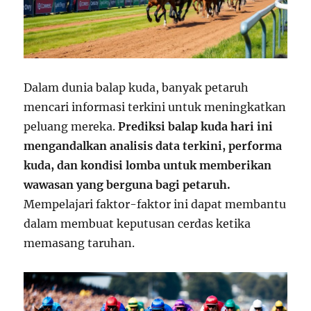
Dalam dunia balap kuda, banyak petaruh
mencari informasi terkini untuk meningkatkan
peluang mereka.
Prediksi balap kuda hari ini
mengandalkan analisis data terkini, performa
kuda, dan kondisi lomba untuk memberikan
wawasan yang berguna bagi petaruh.
Mempelajari faktor-faktor ini dapat membantu
dalam membuat keputusan cerdas ketika
memasang taruhan.