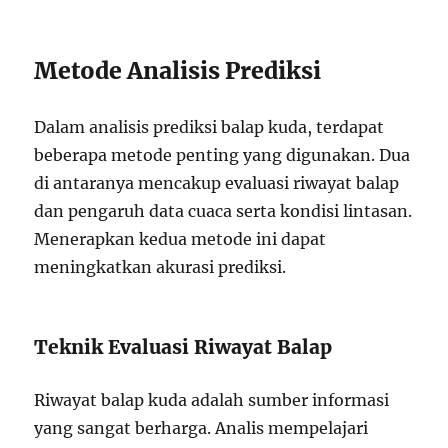
Metode Analisis Prediksi
Dalam analisis prediksi balap kuda, terdapat
beberapa metode penting yang digunakan. Dua
di antaranya mencakup evaluasi riwayat balap
dan pengaruh data cuaca serta kondisi lintasan.
Menerapkan kedua metode ini dapat
meningkatkan akurasi prediksi.
Teknik Evaluasi Riwayat Balap
Riwayat balap kuda adalah sumber informasi
yang sangat berharga. Analis mempelajari