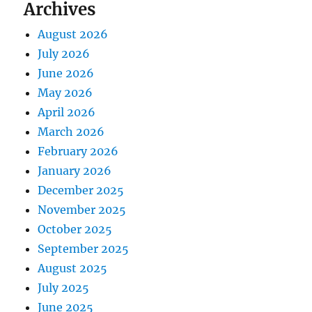
Archives
:
i
August 2026
o
July 2026
n
June 2026
May 2026
April 2026
March 2026
February 2026
January 2026
December 2025
November 2025
October 2025
September 2025
August 2025
July 2025
June 2025