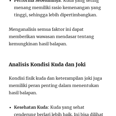
Performa Sebelumnya
: Kuda yang sering
menang memiliki rasio kemenangan yang
tinggi, sehingga lebih dipertimbangkan.
Menganalisis semua faktor ini dapat
memberikan wawasan mendasar tentang
kemungkinan hasil balapan.
Analisis Kondisi Kuda dan Joki
Kondisi fisik kuda dan keterampilan joki juga
memiliki peran penting dalam menentukan
hasil balapan.
Kesehatan Kuda
: Kuda yang sehat
cenderung berlari lebih baik. Ini bisa dilihat