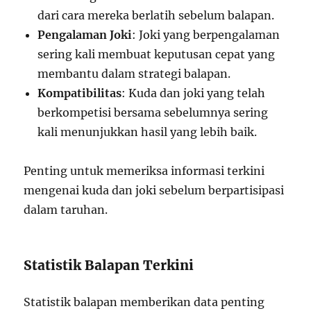
dari cara mereka berlatih sebelum balapan.
Pengalaman Joki
: Joki yang berpengalaman
sering kali membuat keputusan cepat yang
membantu dalam strategi balapan.
Kompatibilitas
: Kuda dan joki yang telah
berkompetisi bersama sebelumnya sering
kali menunjukkan hasil yang lebih baik.
Penting untuk memeriksa informasi terkini
mengenai kuda dan joki sebelum berpartisipasi
dalam taruhan.
Statistik Balapan Terkini
Statistik balapan memberikan data penting