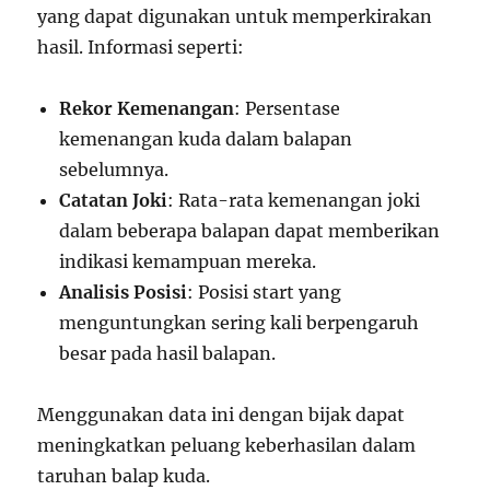
yang dapat digunakan untuk memperkirakan
hasil. Informasi seperti:
Rekor Kemenangan
: Persentase
kemenangan kuda dalam balapan
sebelumnya.
Catatan Joki
: Rata-rata kemenangan joki
dalam beberapa balapan dapat memberikan
indikasi kemampuan mereka.
Analisis Posisi
: Posisi start yang
menguntungkan sering kali berpengaruh
besar pada hasil balapan.
Menggunakan data ini dengan bijak dapat
meningkatkan peluang keberhasilan dalam
taruhan balap kuda.