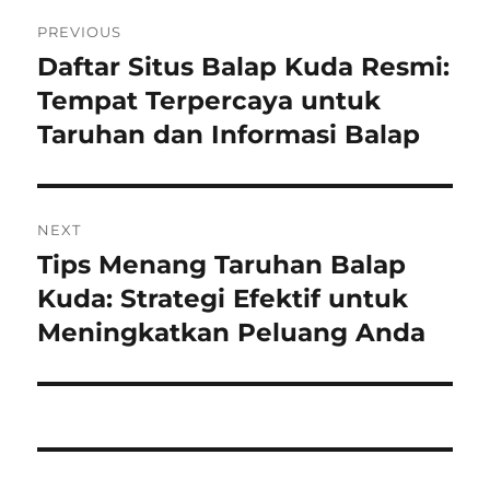
s
P
PREVIOUS
o
Daftar Situs Balap Kuda Resmi:
P
r
Tempat Terpercaya untuk
s
e
Taruhan dan Informasi Balap
t
v
i
n
o
NEXT
a
u
Tips Menang Taruhan Balap
N
s
v
e
Kuda: Strategi Efektif untuk
p
x
i
Meningkatkan Peluang Anda
o
t
s
g
p
t
o
a
:
s
t
t