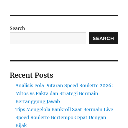
Search
SEARCH
Recent Posts
Analisis Pola Putaran Speed Roulette 2026:
Mitos vs Fakta dan Strategi Bermain
Bertanggung Jawab
Tips Mengelola Bankroll Saat Bermain Live
Speed Roulette Bertempo Cepat Dengan
Bijak