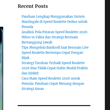
Recent Posts
Panduan Lengkap Menggunakan Sistem
Martingale di Speed Roulette Online untuk
Pemula
Analisis Pola Putaran Speed Roulette 2026:
Mitos vs Fakta dan Strategi Bermain
Bertanggung Jawab
Tips Mengelola Bankroll Saat Bermain Live
Speed Roulette Bertempo Cepat Dengan
Bijak
Strategi Taruhan Terbaik Speed Roulette
2026 Biar Tidak Cepat Habis Modal Praktis
dan Efektif
Cara Main Speed Roulette 2026 untuk
Pemula: Panduan Cepat Menang dengan
Strategi Aman