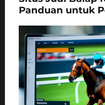
Panduan untuk P