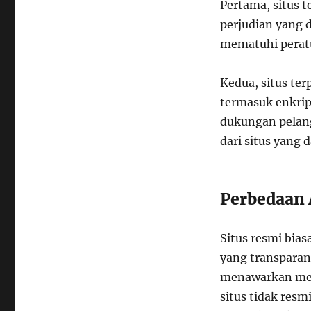
Pertama, situs t
perjudian yang d
mematuhi peratu
Kedua, situs te
termasuk enkrip
dukungan pelang
dari situs yang 
Perbedaan 
Situs resmi bias
yang transpara
menawarkan meto
situs tidak resmi