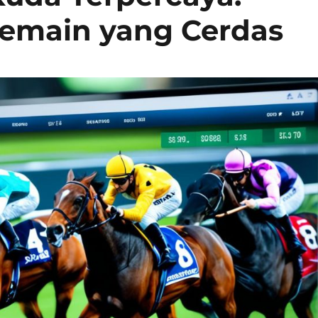
emain yang Cerdas