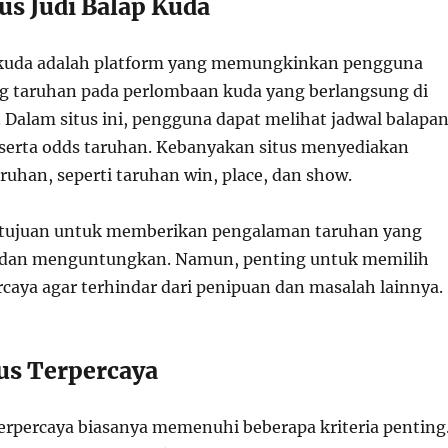
tus Judi Balap Kuda
p kuda adalah platform yang memungkinkan pengguna
 taruhan pada perlombaan kuda yang berlangsung di
 Dalam situs ini, pengguna dapat melihat jadwal balapan
 serta odds taruhan. Kebanyakan situs menyediakan
aruhan, seperti taruhan win, place, dan show.
bertujuan untuk memberikan pengalaman taruhan yang
an menguntungkan. Namun, penting untuk memilih
rcaya agar terhindar dari penipuan dan masalah lainnya.
tus Terpercaya
terpercaya biasanya memenuhi beberapa kriteria penting