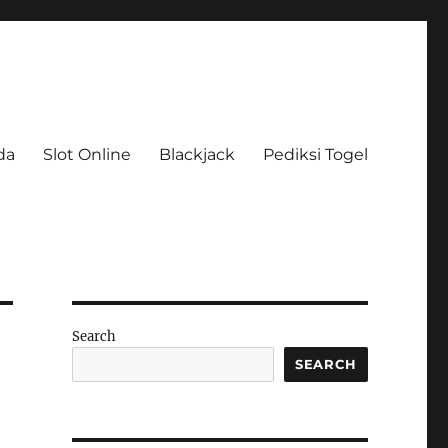
da
Slot Online
Blackjack
Pediksi Togel
Search
SEARCH