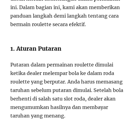
ini. Dalam bagian ini, kami akan memberikan
panduan langkah demi langkah tentang cara
bermain roulette secara efektif.
1. Aturan Putaran
Putaran dalam permainan roulette dimulai
ketika dealer melempar bola ke dalam roda
roulette yang berputar. Anda harus memasang
taruhan sebelum putaran dimulai. Setelah bola
berhenti di salah satu slot roda, dealer akan
mengumumkan hasilnya dan membayar
taruhan yang menang.