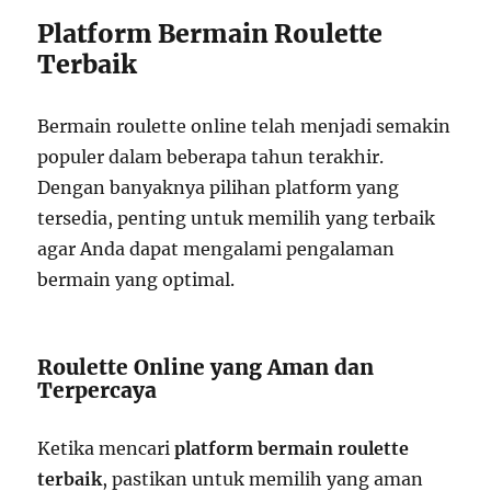
Platform Bermain Roulette
Terbaik
Bermain roulette online telah menjadi semakin
populer dalam beberapa tahun terakhir.
Dengan banyaknya pilihan platform yang
tersedia, penting untuk memilih yang terbaik
agar Anda dapat mengalami pengalaman
bermain yang optimal.
Roulette Online yang Aman dan
Terpercaya
Ketika mencari
platform bermain roulette
terbaik
, pastikan untuk memilih yang aman