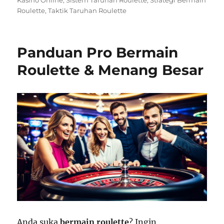
e
g
Roulette
,
Taktik Taruhan Roulette
d
o
o
r
n
i
Panduan Pro Bermain
e
s
Roulette & Menang Besar
Anda suka
bermain roulette
? Ingin