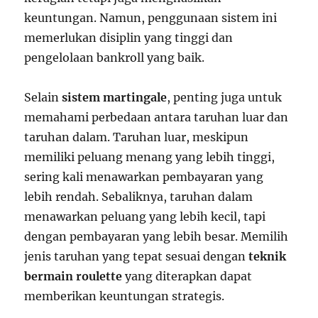
keuntungan. Namun, penggunaan sistem ini
memerlukan disiplin yang tinggi dan
pengelolaan bankroll yang baik.
Selain
sistem martingale
, penting juga untuk
memahami perbedaan antara taruhan luar dan
taruhan dalam. Taruhan luar, meskipun
memiliki peluang menang yang lebih tinggi,
sering kali menawarkan pembayaran yang
lebih rendah. Sebaliknya, taruhan dalam
menawarkan peluang yang lebih kecil, tapi
dengan pembayaran yang lebih besar. Memilih
jenis taruhan yang tepat sesuai dengan
teknik
bermain roulette
yang diterapkan dapat
memberikan keuntungan strategis.