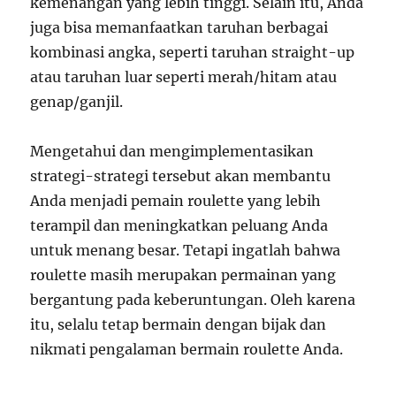
kemenangan yang lebih tinggi. Selain itu, Anda
juga bisa memanfaatkan taruhan berbagai
kombinasi angka, seperti taruhan straight-up
atau taruhan luar seperti merah/hitam atau
genap/ganjil.
Mengetahui dan mengimplementasikan
strategi-strategi tersebut akan membantu
Anda menjadi pemain roulette yang lebih
terampil dan meningkatkan peluang Anda
untuk menang besar. Tetapi ingatlah bahwa
roulette masih merupakan permainan yang
bergantung pada keberuntungan. Oleh karena
itu, selalu tetap bermain dengan bijak dan
nikmati pengalaman bermain roulette Anda.