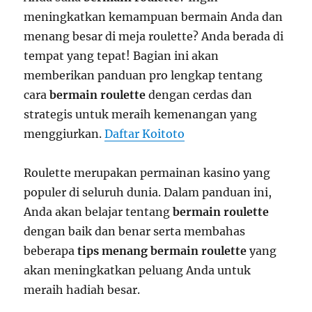
meningkatkan kemampuan bermain Anda dan
menang besar di meja roulette? Anda berada di
tempat yang tepat! Bagian ini akan
memberikan panduan pro lengkap tentang
cara
bermain roulette
dengan cerdas dan
strategis untuk meraih kemenangan yang
menggiurkan.
Daftar Koitoto
Roulette merupakan permainan kasino yang
populer di seluruh dunia. Dalam panduan ini,
Anda akan belajar tentang
bermain roulette
dengan baik dan benar serta membahas
beberapa
tips menang bermain roulette
yang
akan meningkatkan peluang Anda untuk
meraih hadiah besar.