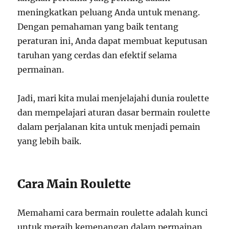
meningkatkan peluang Anda untuk menang.
Dengan pemahaman yang baik tentang
peraturan ini, Anda dapat membuat keputusan
taruhan yang cerdas dan efektif selama
permainan.
Jadi, mari kita mulai menjelajahi dunia roulette
dan mempelajari aturan dasar bermain roulette
dalam perjalanan kita untuk menjadi pemain
yang lebih baik.
Cara Main Roulette
Memahami cara bermain roulette adalah kunci
untuk meraih kemenangan dalam permainan