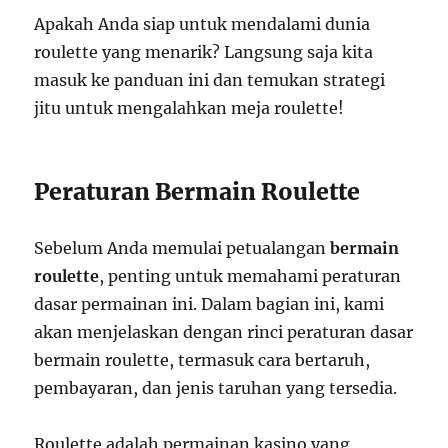
Apakah Anda siap untuk mendalami dunia
roulette yang menarik? Langsung saja kita
masuk ke panduan ini dan temukan strategi
jitu untuk mengalahkan meja roulette!
Peraturan Bermain Roulette
Sebelum Anda memulai petualangan
bermain
roulette
, penting untuk memahami peraturan
dasar permainan ini. Dalam bagian ini, kami
akan menjelaskan dengan rinci peraturan dasar
bermain roulette, termasuk cara bertaruh,
pembayaran, dan jenis taruhan yang tersedia.
Roulette adalah permainan kasino yang