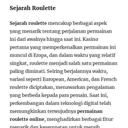
Sejarah Roulette
Sejarah roulette
mencakup berbagai aspek
yang menarik tentang perjalanan permainan
ini dari awalnya hingga saat ini. Kasino
pertama yang memperkenalkan permainan ini
muncul di Eropa, dan dalam waktu yang relatif
singkat, roulette menjadi salah satu permainan
paling diminati. Seiring berjalannya waktu,
variasi seperti European, American, dan French
roulette diciptakan, menawarkan pengalaman
yang berbeda kepada para pemain. Saat ini,
perkembangan dalam teknologi digital telah
memungkinkan terwujudnya
permainan
roulette online
, menghadirkan berbagai fitur
menarik dan kesempatan untuk meraih