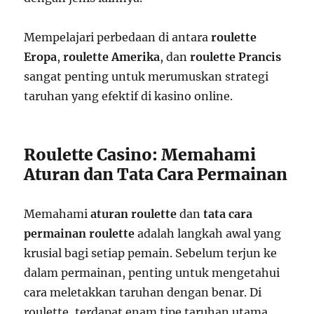
Mempelajari perbedaan di antara
roulette
Eropa
,
roulette Amerika
, dan
roulette Prancis
sangat penting untuk merumuskan strategi
taruhan yang efektif di kasino online.
Roulette Casino: Memahami
Aturan dan Tata Cara Permainan
Memahami
aturan roulette
dan
tata cara
permainan roulette
adalah langkah awal yang
krusial bagi setiap pemain. Sebelum terjun ke
dalam permainan, penting untuk mengetahui
cara meletakkan taruhan dengan benar. Di
roulette, terdapat enam tipe taruhan utama