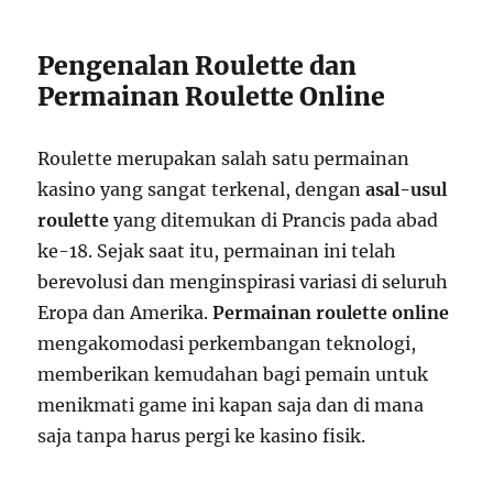
Pengenalan Roulette dan
Permainan Roulette Online
Roulette merupakan salah satu permainan
kasino yang sangat terkenal, dengan
asal-usul
roulette
yang ditemukan di Prancis pada abad
ke-18. Sejak saat itu, permainan ini telah
berevolusi dan menginspirasi variasi di seluruh
Eropa dan Amerika.
Permainan roulette online
mengakomodasi perkembangan teknologi,
memberikan kemudahan bagi pemain untuk
menikmati game ini kapan saja dan di mana
saja tanpa harus pergi ke kasino fisik.