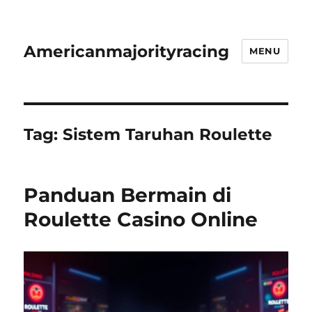
Americanmajorityracing
MENU
Tag:
Sistem Taruhan Roulette
Panduan Bermain di
Roulette Casino Online