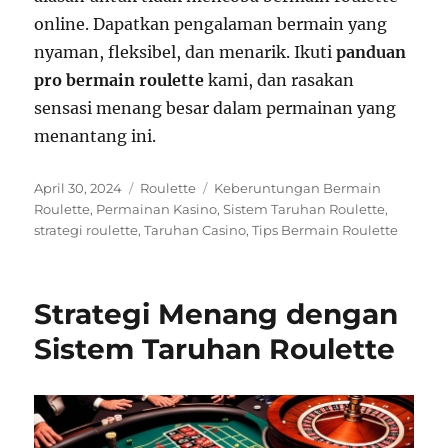
online. Dapatkan pengalaman bermain yang
nyaman, fleksibel, dan menarik. Ikuti
panduan
pro bermain roulette
kami, dan rasakan
sensasi menang besar dalam permainan yang
menantang ini.
P
C
T
April 30, 2024
Roulette
Keberuntungan Bermain
o
a
a
Roulette
,
Permainan Kasino
,
Sistem Taruhan Roulette
,
s
t
g
strategi roulette
,
Taruhan Casino
,
Tips Bermain Roulette
t
e
s
e
g
d
o
Strategi Menang dengan
o
r
n
i
Sistem Taruhan Roulette
e
s