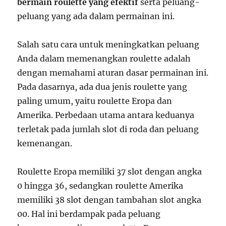
bermain roulette yang efektif
serta peluang-
peluang yang ada dalam permainan ini.
Salah satu cara untuk meningkatkan peluang
Anda dalam memenangkan roulette adalah
dengan memahami aturan dasar permainan ini.
Pada dasarnya, ada dua jenis roulette yang
paling umum, yaitu roulette Eropa dan
Amerika. Perbedaan utama antara keduanya
terletak pada jumlah slot di roda dan peluang
kemenangan.
Roulette Eropa memiliki 37 slot dengan angka
0 hingga 36, sedangkan roulette Amerika
memiliki 38 slot dengan tambahan slot angka
00. Hal ini berdampak pada peluang