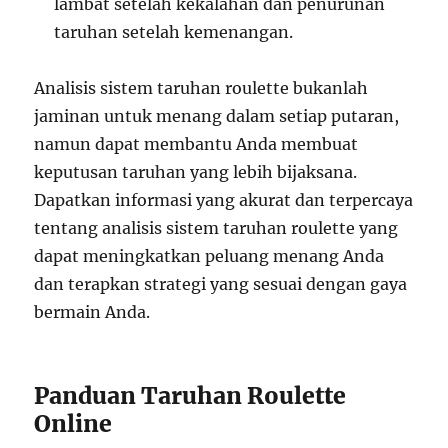
lambat setelah kekalahan dan penurunan
taruhan setelah kemenangan.
Analisis sistem taruhan roulette bukanlah
jaminan untuk menang dalam setiap putaran,
namun dapat membantu Anda membuat
keputusan taruhan yang lebih bijaksana.
Dapatkan informasi yang akurat dan terpercaya
tentang analisis sistem taruhan roulette yang
dapat meningkatkan peluang menang Anda
dan terapkan strategi yang sesuai dengan gaya
bermain Anda.
Panduan Taruhan Roulette
Online