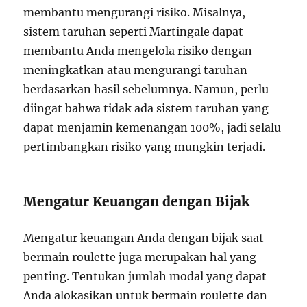
membantu mengurangi risiko. Misalnya,
sistem taruhan seperti Martingale dapat
membantu Anda mengelola risiko dengan
meningkatkan atau mengurangi taruhan
berdasarkan hasil sebelumnya. Namun, perlu
diingat bahwa tidak ada sistem taruhan yang
dapat menjamin kemenangan 100%, jadi selalu
pertimbangkan risiko yang mungkin terjadi.
Mengatur Keuangan dengan Bijak
Mengatur keuangan Anda dengan bijak saat
bermain roulette juga merupakan hal yang
penting. Tentukan jumlah modal yang dapat
Anda alokasikan untuk bermain roulette dan