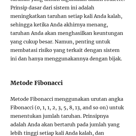
Prinsip dasar dari sistem ini adalah
meningkatkan taruhan setiap kali Anda kalah,
sehingga ketika Anda akhirnya menang,
taruhan Anda akan menghasilkan keuntungan
yang cukup besar. Namun, penting untuk
membatasi risiko yang terkait dengan sistem
ini dan hanya menggunakannya dengan bijak.
Metode Fibonacci
Metode Fibonacci menggunakan urutan angka
Fibonacci (0, 1, 1, 2, 3, 5, 8, 13, and so on) untuk
menentukan jumlah taruhan. Prinsipnya
adalah Anda akan bertaruh pada jumlah yang
lebih tinggi setiap kali Anda kalah, dan