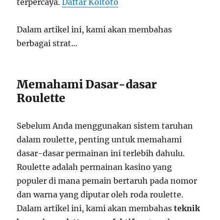
terpercaya.
Daftar Koitoto
Dalam artikel ini, kami akan membahas
berbagai strat…
Memahami Dasar-dasar
Roulette
Sebelum Anda menggunakan sistem taruhan
dalam roulette, penting untuk memahami
dasar-dasar permainan ini terlebih dahulu.
Roulette adalah permainan kasino yang
populer di mana pemain bertaruh pada nomor
dan warna yang diputar oleh roda roulette.
Dalam artikel ini, kami akan membahas
teknik