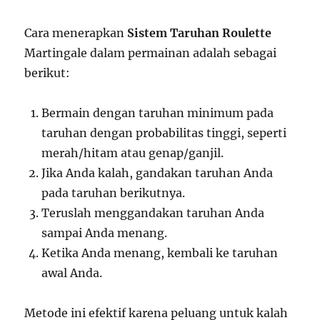
Cara menerapkan
Sistem Taruhan Roulette
Martingale dalam permainan adalah sebagai
berikut:
Bermain dengan taruhan minimum pada
taruhan dengan probabilitas tinggi, seperti
merah/hitam atau genap/ganjil.
Jika Anda kalah, gandakan taruhan Anda
pada taruhan berikutnya.
Teruslah menggandakan taruhan Anda
sampai Anda menang.
Ketika Anda menang, kembali ke taruhan
awal Anda.
Metode ini efektif karena peluang untuk kalah