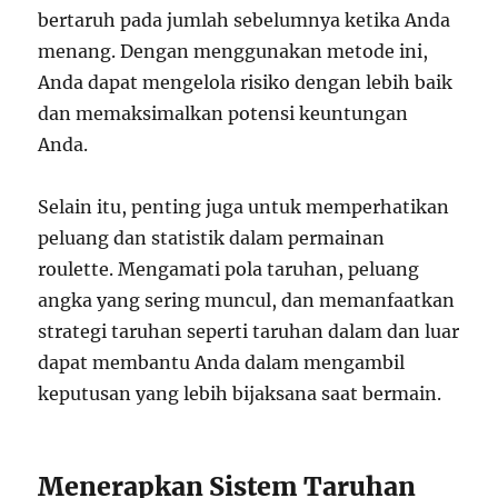
bertaruh pada jumlah sebelumnya ketika Anda
menang. Dengan menggunakan metode ini,
Anda dapat mengelola risiko dengan lebih baik
dan memaksimalkan potensi keuntungan
Anda.
Selain itu, penting juga untuk memperhatikan
peluang dan statistik dalam permainan
roulette. Mengamati pola taruhan, peluang
angka yang sering muncul, dan memanfaatkan
strategi taruhan seperti taruhan dalam dan luar
dapat membantu Anda dalam mengambil
keputusan yang lebih bijaksana saat bermain.
Menerapkan Sistem Taruhan