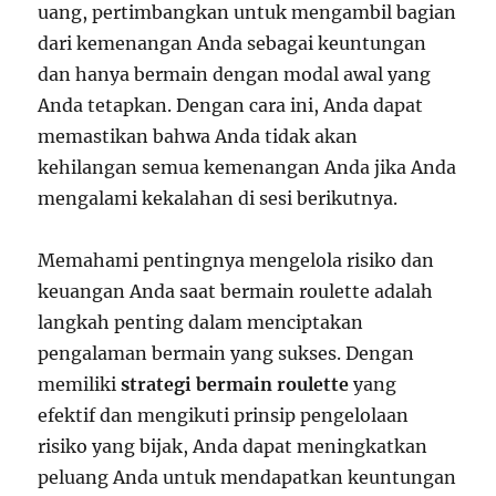
uang, pertimbangkan untuk mengambil bagian
dari kemenangan Anda sebagai keuntungan
dan hanya bermain dengan modal awal yang
Anda tetapkan. Dengan cara ini, Anda dapat
memastikan bahwa Anda tidak akan
kehilangan semua kemenangan Anda jika Anda
mengalami kekalahan di sesi berikutnya.
Memahami pentingnya mengelola risiko dan
keuangan Anda saat bermain roulette adalah
langkah penting dalam menciptakan
pengalaman bermain yang sukses. Dengan
memiliki
strategi bermain roulette
yang
efektif dan mengikuti prinsip pengelolaan
risiko yang bijak, Anda dapat meningkatkan
peluang Anda untuk mendapatkan keuntungan