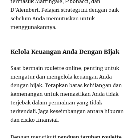
termasuk Martingale, Fibonacci, dan
D’Alembert. Pelajari strategi ini dengan baik
sebelum Anda memutuskan untuk
menggunakannya.
Kelola Keuangan Anda Dengan Bijak
Saat bermain roulette online, penting untuk
mengatur dan mengelola keuangan Anda
dengan bijak. Tetapkan batas kehilangan dan
kemenangan untuk memastikan Anda tidak
terjebak dalam permainan yang tidak
terkendali. Jaga keseimbangan antara hiburan
dan risiko finansial.
Dengan mengikuti
panduan taruhan roulette