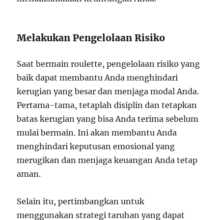
Melakukan Pengelolaan Risiko
Saat bermain roulette, pengelolaan risiko yang
baik dapat membantu Anda menghindari
kerugian yang besar dan menjaga modal Anda.
Pertama-tama, tetaplah disiplin dan tetapkan
batas kerugian yang bisa Anda terima sebelum
mulai bermain. Ini akan membantu Anda
menghindari keputusan emosional yang
merugikan dan menjaga keuangan Anda tetap
aman.
Selain itu, pertimbangkan untuk
menggunakan strategi taruhan yang dapat