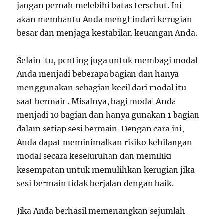
jangan pernah melebihi batas tersebut. Ini
akan membantu Anda menghindari kerugian
besar dan menjaga kestabilan keuangan Anda.
Selain itu, penting juga untuk membagi modal
Anda menjadi beberapa bagian dan hanya
menggunakan sebagian kecil dari modal itu
saat bermain. Misalnya, bagi modal Anda
menjadi 10 bagian dan hanya gunakan 1 bagian
dalam setiap sesi bermain. Dengan cara ini,
Anda dapat meminimalkan risiko kehilangan
modal secara keseluruhan dan memiliki
kesempatan untuk memulihkan kerugian jika
sesi bermain tidak berjalan dengan baik.
Jika Anda berhasil memenangkan sejumlah