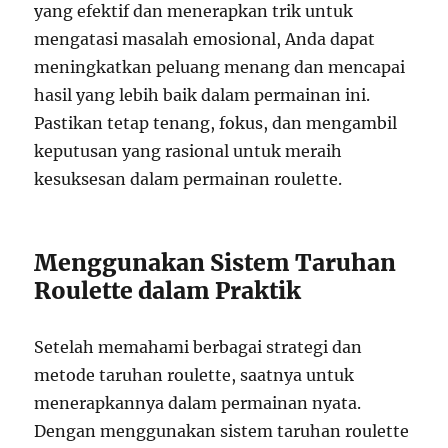
yang efektif dan menerapkan trik untuk
mengatasi masalah emosional, Anda dapat
meningkatkan peluang menang dan mencapai
hasil yang lebih baik dalam permainan ini.
Pastikan tetap tenang, fokus, dan mengambil
keputusan yang rasional untuk meraih
kesuksesan dalam permainan roulette.
Menggunakan Sistem Taruhan
Roulette dalam Praktik
Setelah memahami berbagai strategi dan
metode taruhan roulette, saatnya untuk
menerapkannya dalam permainan nyata.
Dengan menggunakan sistem taruhan roulette