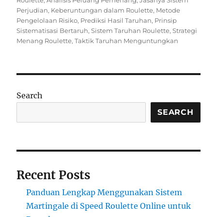
s
t
g
Perjudian
,
Keberuntungan dalam Roulette
,
Metode
t
e
s
Pengelolaan Risiko
,
Prediksi Hasil Taruhan
,
Prinsip
e
g
Sistematisasi Bertaruh
,
Sistem Taruhan Roulette
,
Strategi
d
o
Menang Roulette
,
Taktik Taruhan Menguntungkan
o
r
n
i
e
s
Search
SEARCH
Recent Posts
Panduan Lengkap Menggunakan Sistem
Martingale di Speed Roulette Online untuk