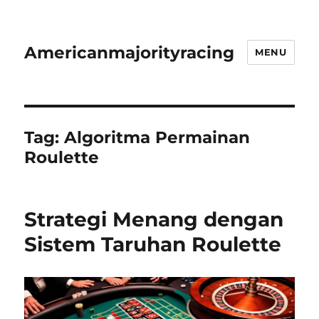
Americanmajorityracing
MENU
Tag:
Algoritma Permainan
Roulette
Strategi Menang dengan
Sistem Taruhan Roulette