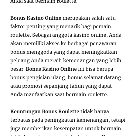
Anda saat bermain roulette.
Bonus Kasino Online
merupakan salah satu
faktor penting yang menarik bagi pemain
roulette. Sebagai anggota kasino online, Anda
akan memiliki akses ke berbagai penawaran
bonus menggoda yang dapat meningkatkan
peluang Anda meraih kemenangan yang lebih
besar.
Bonus Kasino Online
ini bisa berupa
bonus pengisian ulang, bonus selamat datang,
atau promosi sepanjang tahun yang dapat
Anda manfaatkan saat bermain roulette.
Keuntungan Bonus Roulette
tidak hanya
terbatas pada peningkatan kemenangan, tetapi
juga memberikan kesempatan untuk bermain