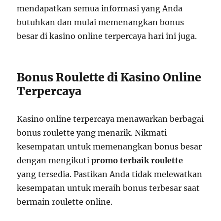
mendapatkan semua informasi yang Anda
butuhkan dan mulai memenangkan bonus
besar di kasino online terpercaya hari ini juga.
Bonus Roulette di Kasino Online
Terpercaya
Kasino online terpercaya menawarkan berbagai
bonus roulette yang menarik. Nikmati
kesempatan untuk memenangkan bonus besar
dengan mengikuti
promo terbaik roulette
yang tersedia. Pastikan Anda tidak melewatkan
kesempatan untuk meraih bonus terbesar saat
bermain roulette online.