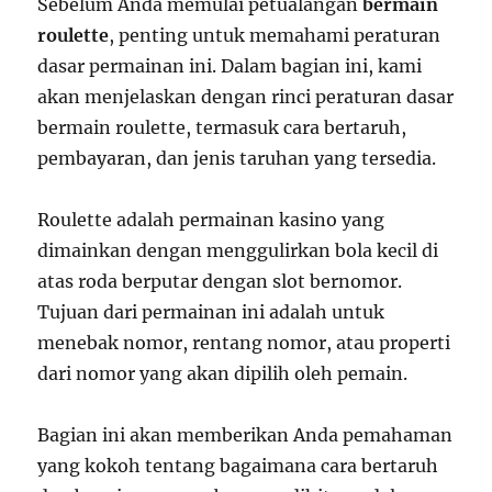
Sebelum Anda memulai petualangan
bermain
roulette
, penting untuk memahami peraturan
dasar permainan ini. Dalam bagian ini, kami
akan menjelaskan dengan rinci peraturan dasar
bermain roulette, termasuk cara bertaruh,
pembayaran, dan jenis taruhan yang tersedia.
Roulette adalah permainan kasino yang
dimainkan dengan menggulirkan bola kecil di
atas roda berputar dengan slot bernomor.
Tujuan dari permainan ini adalah untuk
menebak nomor, rentang nomor, atau properti
dari nomor yang akan dipilih oleh pemain.
Bagian ini akan memberikan Anda pemahaman
yang kokoh tentang bagaimana cara bertaruh