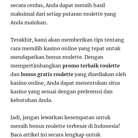
secara cerdas, Anda dapat meraih hasil
maksimal dari setiap putaran roulette yang
Anda mainkan.
Terakhir, kami akan memberikan tips tentang
cara memilih kasino online yang tepat untuk
mendapatkan bonus roulette. Dengan
mempertimbangkan
promo terbaik roulette
dan
bonus gratis roulette
yang disediakan oleh
kasino online, Anda dapat menentukan situs
kasino yang sesuai dengan preferensi dan
kebutuhan Anda.
Jadi, jangan lewatkan kesempatan untuk
meraih bonus roulette terbesar di Indonesia!
Baca artikel ini secara lengkap untuk