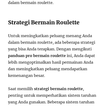
dalam bermain roulette.
Strategi Bermain Roulette
Untuk meningkatkan peluang menang Anda
dalam bermain roulette, ada beberapa strategi
yang bisa Anda terapkan. Dengan mengikuti
panduan pro bermain roulette
ini, Anda dapat
lebih mengoptimalkan hasil permainan Anda
dan meningkatkan peluang mendapatkan
kemenangan besar.
Saat memilih
strategi bermain roulette
,
penting untuk memperhatikan sistem taruhan
yang Anda gunakan. Beberapa sistem taruhan