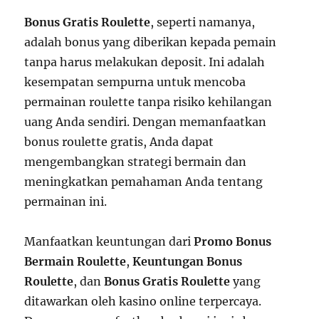
Bonus Gratis Roulette
, seperti namanya,
adalah bonus yang diberikan kepada pemain
tanpa harus melakukan deposit. Ini adalah
kesempatan sempurna untuk mencoba
permainan roulette tanpa risiko kehilangan
uang Anda sendiri. Dengan memanfaatkan
bonus roulette gratis, Anda dapat
mengembangkan strategi bermain dan
meningkatkan pemahaman Anda tentang
permainan ini.
Manfaatkan keuntungan dari
Promo Bonus
Bermain Roulette
,
Keuntungan Bonus
Roulette
, dan
Bonus Gratis Roulette
yang
ditawarkan oleh kasino online terpercaya.