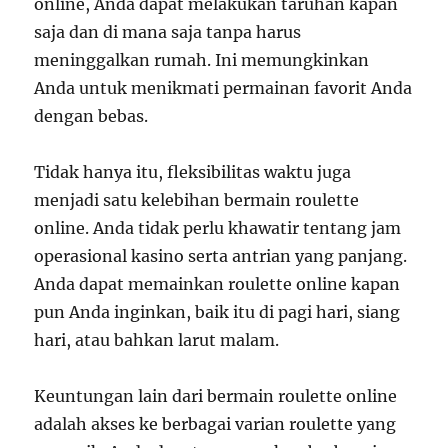
online, Anda dapat melakukan taruhan kapan
saja dan di mana saja tanpa harus
meninggalkan rumah. Ini memungkinkan
Anda untuk menikmati permainan favorit Anda
dengan bebas.
Tidak hanya itu, fleksibilitas waktu juga
menjadi satu kelebihan bermain roulette
online. Anda tidak perlu khawatir tentang jam
operasional kasino serta antrian yang panjang.
Anda dapat memainkan roulette online kapan
pun Anda inginkan, baik itu di pagi hari, siang
hari, atau bahkan larut malam.
Keuntungan lain dari bermain roulette online
adalah akses ke berbagai varian roulette yang