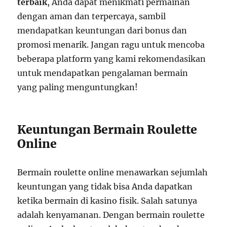
terbaik
, Anda dapat menikmati permainan
dengan aman dan terpercaya, sambil
mendapatkan keuntungan dari bonus dan
promosi menarik. Jangan ragu untuk mencoba
beberapa platform yang kami rekomendasikan
untuk mendapatkan pengalaman bermain
yang paling menguntungkan!
Keuntungan Bermain Roulette
Online
Bermain roulette online menawarkan sejumlah
keuntungan yang tidak bisa Anda dapatkan
ketika bermain di kasino fisik. Salah satunya
adalah kenyamanan. Dengan bermain roulette