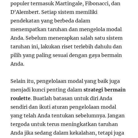
populer termasuk Martingale, Fibonacci, dan
D’Alembert. Setiap sistem memiliki
pendekatan yang berbeda dalam
menempatkan taruhan dan mengelola modal
Anda. Sebelum menerapkan salah satu sistem
taruhan ini, lakukan riset terlebih dahulu dan
pilih yang paling sesuai dengan gaya bermain
Anda.
Selain itu, pengelolaan modal yang baik juga
menjadi kunci penting dalam
strategi bermain
roulette
. Buatlah batasan untuk diri Anda
sendiri dan ikuti aturan pengelolaan modal
yang telah Anda tentukan sebelumnya. Jangan
tergoda untuk terus meningkatkan taruhan
Anda jika sedang dalam kekalahan, tetapi juga