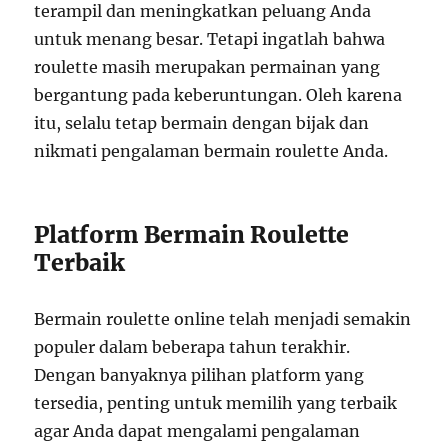
terampil dan meningkatkan peluang Anda
untuk menang besar. Tetapi ingatlah bahwa
roulette masih merupakan permainan yang
bergantung pada keberuntungan. Oleh karena
itu, selalu tetap bermain dengan bijak dan
nikmati pengalaman bermain roulette Anda.
Platform Bermain Roulette
Terbaik
Bermain roulette online telah menjadi semakin
populer dalam beberapa tahun terakhir.
Dengan banyaknya pilihan platform yang
tersedia, penting untuk memilih yang terbaik
agar Anda dapat mengalami pengalaman