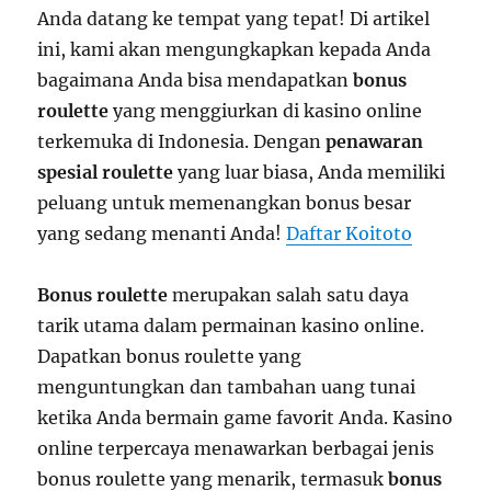
Anda datang ke tempat yang tepat! Di artikel
ini, kami akan mengungkapkan kepada Anda
bagaimana Anda bisa mendapatkan
bonus
roulette
yang menggiurkan di kasino online
terkemuka di Indonesia. Dengan
penawaran
spesial roulette
yang luar biasa, Anda memiliki
peluang untuk memenangkan bonus besar
yang sedang menanti Anda!
Daftar Koitoto
Bonus roulette
merupakan salah satu daya
tarik utama dalam permainan kasino online.
Dapatkan bonus roulette yang
menguntungkan dan tambahan uang tunai
ketika Anda bermain game favorit Anda. Kasino
online terpercaya menawarkan berbagai jenis
bonus roulette yang menarik, termasuk
bonus