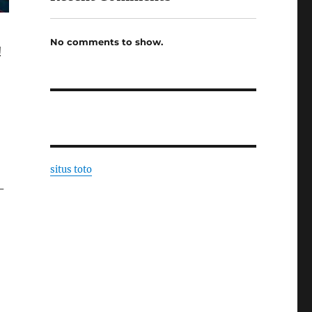
No comments to show.
!
situs toto
-