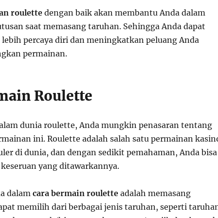
an roulette
dengan baik akan membantu Anda dalam
tusan saat memasang taruhan. Sehingga Anda dapat
lebih percaya diri dan meningkatkan peluang Anda
gkan permainan.
main Roulette
dalam dunia roulette, Anda mungkin penasaran tentang
rmainan ini. Roulette adalah salah satu permainan kasin
uler di dunia, dan dengan sedikit pemahaman, Anda bisa
m keseruan yang ditawarkannya.
ma dalam
cara bermain roulette
adalah memasang
pat memilih dari berbagai jenis taruhan, seperti taruha