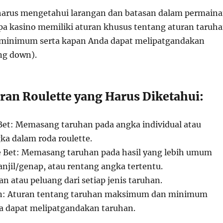
harus mengetahui larangan dan batasan dalam permain
apa kasino memiliki aturan khusus tentang aturan taruh
inimum serta kapan Anda dapat melipatgandakan
ng down).
ran Roulette yang Harus Diketahui:
Bet: Memasang taruhan pada angka individual atau
a dalam roda roulette.
 Bet: Memasang taruhan pada hasil yang lebih umum
anjil/genap, atau rentang angka tertentu.
 atau peluang dari setiap jenis taruhan.
n: Aturan tentang taruhan maksimum dan minimum
a dapat melipatgandakan taruhan.