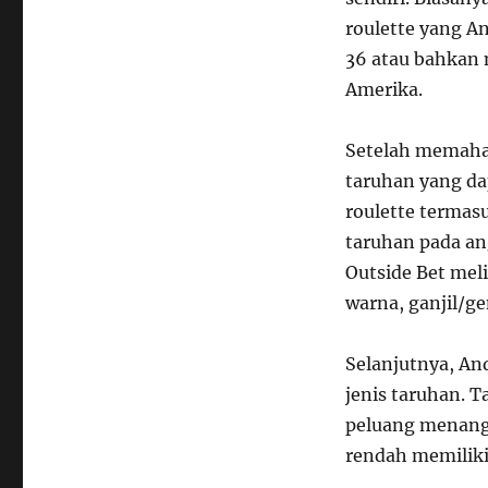
roulette yang An
36 atau bahkan 
Amerika.
Setelah memaham
taruhan yang da
roulette termasu
taruhan pada an
Outside Bet mel
warna, ganjil/ge
Selanjutnya, An
jenis taruhan. 
peluang menang 
rendah memiliki