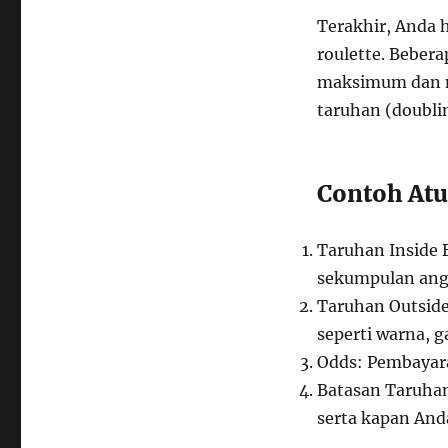
Terakhir, Anda 
roulette. Beber
maksimum dan m
taruhan (doubli
Contoh Atu
Taruhan Inside 
sekumpulan angk
Taruhan Outside
seperti warna, g
Odds: Pembayaran
Batasan Taruha
serta kapan And