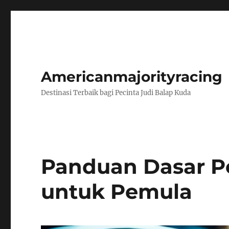
Americanmajorityracing
Destinasi Terbaik bagi Pecinta Judi Balap Kuda
Panduan Dasar P
untuk Pemula