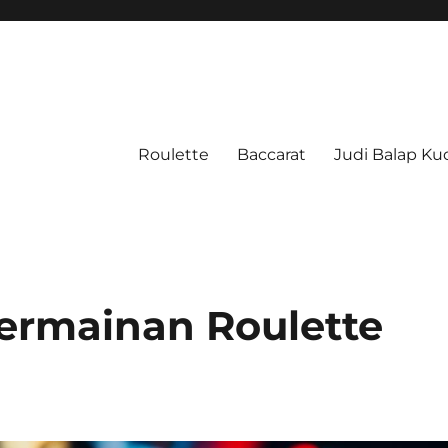
Roulette
Baccarat
Judi Balap Ku
ermainan Roulette