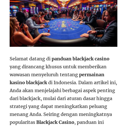
Selamat datang di
panduan blackjack casino
yang dirancang khusus untuk memberikan
wawasan menyeluruh tentang
permainan
kasino blackjack
di Indonesia. Dalam artikel ini,
Anda akan menjelajahi berbagai aspek penting
dari blackjack, mulai dari aturan dasar hingga
strategi yang dapat meningkatkan peluang
menang Anda. Seiring dengan meningkatnya
popularitas
Blackjack Casino
, panduan ini