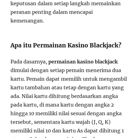
keputusan dalam setiap langkah memainkan
peranan penting dalam mencapai
kemenangan.
Apa itu Permainan Kasino Blackjack?
Pada dasarnya,
permainan kasino blackjack
dimulai dengan setiap pemain menerima dua
kartu. Pemain dapat memilih untuk mengambil
kartu tambahan atau tetap dengan kartu yang
ada. Nilai kartu dihitung berdasarkan angka
pada kartu, di mana kartu dengan angka 2
hingga 10 memiliki nilai sesuai dengan angka
tersebut, sementara kartu wajah (J, Q, K)
memiliki nilai 10 dan kartu As dapat dihitung 1