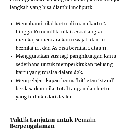
langkah yang bisa diambil meliputi:
Memahami nilai kartu, di mana kartu 2
hingga 10 memiliki nilai sesuai angka
mereka, sementara kartu wajah dan 10
bernilai 10, dan As bisa bernilai 1 atau 11.
Menggunakan strategi penghitungan kartu
sederhana untuk memperkirakan peluang
kartu yang tersisa dalam dek.
Mempelajari kapan harus ‘hit’ atau ‘stand’
berdasarkan nilai total tangan dan kartu
yang terbuka dari dealer.
Taktik Lanjutan untuk Pemain
Berpengalaman