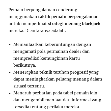
Pemain berpengalaman cenderung
menggunakan
taktik pemain berpengalaman
untuk memperkuat
strategi menang blackjack
mereka. Di antaranya adalah:
Memanfaatkan keberuntungan dengan
mengamati pola permainan dealer dan
memprediksi kemungkinan kartu
berikutnya.
Menerapkan teknik taruhan progresif yang
dapat meningkatkan peluang menang dalam
situasi tertentu.
Menaruh perhatian pada tabel pemain lain
dan mengambil manfaat dari informasi yang
tersedia tentang perilaku mereka.