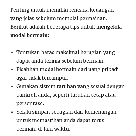
Penting untuk memiliki rencana keuangan
yang jelas sebelum memulai permainan.
Berikut adalah beberapa tips untuk
mengelola
modal bermain
:
Tentukan batas maksimal kerugian yang
dapat anda terima sebelum bermain.
Pisahkan modal bermain dari uang pribadi
agar tidak tercampur.
Gunakan sistem taruhan yang sesuai dengan
bankroll anda, seperti taruhan tetap atau
persentase.
Selalu simpan sebagian dari kemenangan
untuk memastikan anda dapat terus
bermain di lain waktu.