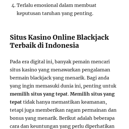
Terlalu emosional dalam membuat
keputusan taruhan yang penting.
Situs Kasino Online Blackjack
Terbaik di Indonesia
Pada era digital ini, banyak pemain mencari
situs kasino yang menawarkan pengalaman
bermain blackjack yang menarik. Bagi anda
yang ingin memasuki dunia ini, penting untuk
memilih situs yang tepat
.
Memilih situs yang
tepat
tidak hanya memastikan keamanan,
tetapi juga memberikan ragam permainan dan
bonus yang menarik. Berikut adalah beberapa
cara dan keuntungan yang perlu diperhatikan