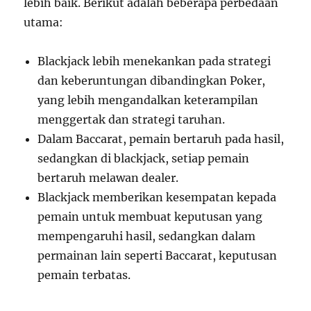
lebih baik. Berikut adalah beberapa perbedaan
utama:
Blackjack lebih menekankan pada strategi
dan keberuntungan dibandingkan Poker,
yang lebih mengandalkan keterampilan
menggertak dan strategi taruhan.
Dalam Baccarat, pemain bertaruh pada hasil,
sedangkan di blackjack, setiap pemain
bertaruh melawan dealer.
Blackjack memberikan kesempatan kepada
pemain untuk membuat keputusan yang
mempengaruhi hasil, sedangkan dalam
permainan lain seperti Baccarat, keputusan
pemain terbatas.