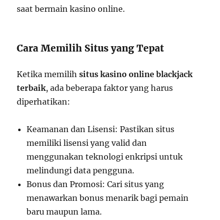
saat bermain kasino online.
Cara Memilih Situs yang Tepat
Ketika memilih
situs kasino online blackjack
terbaik
, ada beberapa faktor yang harus
diperhatikan:
Keamanan dan Lisensi: Pastikan situs
memiliki lisensi yang valid dan
menggunakan teknologi enkripsi untuk
melindungi data pengguna.
Bonus dan Promosi: Cari situs yang
menawarkan bonus menarik bagi pemain
baru maupun lama.