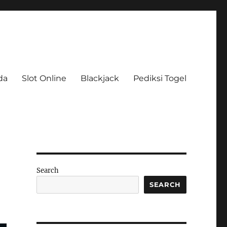
da
Slot Online
Blackjack
Pediksi Togel
Search
SEARCH