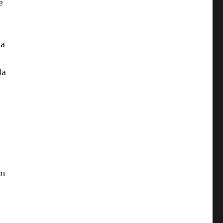
e
da
da
an