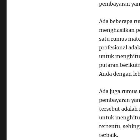
pembayaran yang
Ada beberapa r
menghasilkan pe
satu rumus mat
profesional ada
untuk menghitu
putaran berikutn
Anda dengan leb
Ada juga rumus
pembayaran yang
tersebut adala
untuk menghitu
tertentu, sehin
terbaik.