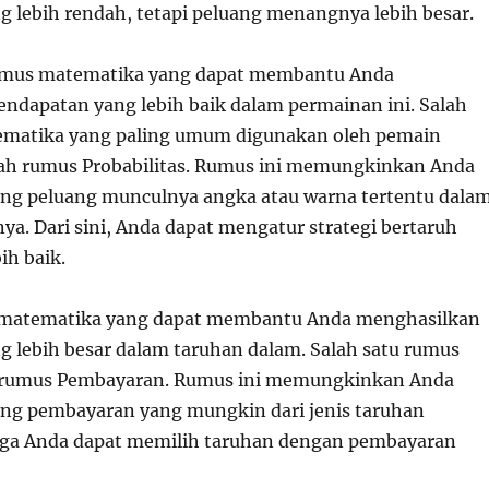
 lebih rendah, tetapi peluang menangnya lebih besar.
umus matematika yang dapat membantu Anda
ndapatan yang lebih baik dalam permainan ini. Salah
ematika yang paling umum digunakan oleh pemain
lah rumus Probabilitas. Rumus ini memungkinkan Anda
ng peluang munculnya angka atau warna tertentu dala
ya. Dari sini, Anda dapat mengatur strategi bertaruh
ih baik.
 matematika yang dapat membantu Anda menghasilkan
 lebih besar dalam taruhan dalam. Salah satu rumus
h rumus Pembayaran. Rumus ini memungkinkan Anda
ng pembayaran yang mungkin dari jenis taruhan
gga Anda dapat memilih taruhan dengan pembayaran