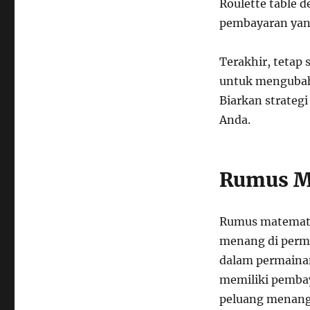
Roulette table 
pembayaran yang
Terakhir, tetap 
untuk mengubah 
Biarkan strateg
Anda.
Rumus Ma
Rumus matemati
menang di perma
dalam permainan
memiliki pembaya
peluang menangn