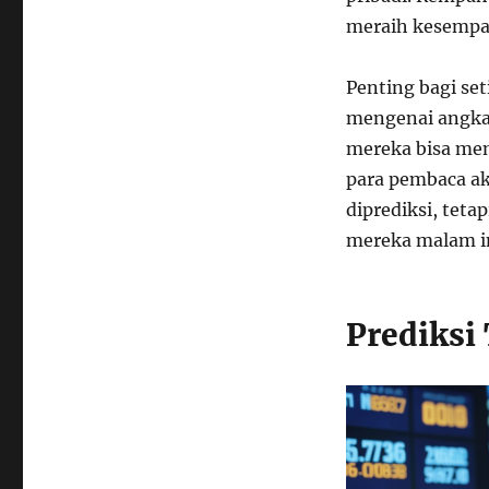
meraih kesempat
Penting bagi se
mengenai angka 
mereka bisa mem
para pembaca a
diprediksi, tet
mereka malam in
Prediksi