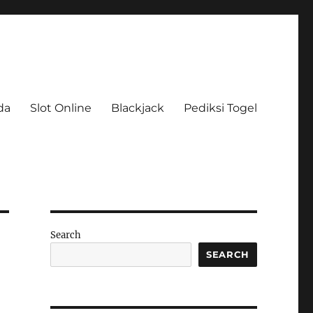
da
Slot Online
Blackjack
Pediksi Togel
Search
SEARCH