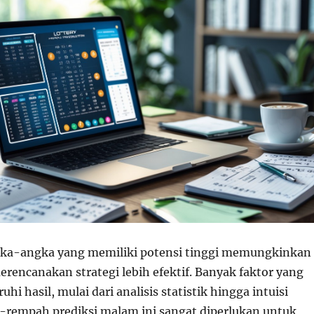
ka-angka yang memiliki potensi tinggi memungkinkan
rencanakan strategi lebih efektif. Banyak faktor yang
i hasil, mulai dari analisis statistik hingga intuisi
-rempah prediksi malam ini sangat diperlukan untuk