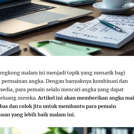
Hongkong malam ini menjadi topik yang menarik bagi
a permainan angka. Dengan banyaknya kombinasi dan
rsedia, para pemain selalu mencari angka yang dapat
eluang mereka.
Artikel ini akan memberikan angka ma
ebas dan colok jitu untuk membantu para pemain
an yang lebih baik malam ini.