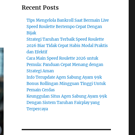
Recent Posts
Tips Mengelola Bankroll Saat Bermain Live
Speed Roulette Bertempo Cepat Dengan
Bijak
Strategi Taruhan Terbaik Speed Roulette
2026 Biar Tidak Cepat Habis Modal Praktis
dan Efektif
Cara Main Speed Roulette 2026 untuk
Pemula: Panduan Cepat Menang dengan
Strategi Aman
Info Terupdate Agen Sabung Ayam 99k
Bonus Rollingan Mingguan Tinggi Untuk
Pemain Cerdas
Keunggulan Situs Agen Sabung Ayam 99k
Dengan Sistem Taruhan Fairplay yang
Terpercaya