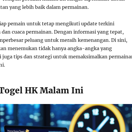
an yang lebih baik dalam permainan.
tiap pemain untuk tetap mengikuti update terkini
dan cuaca permainan. Dengan informasi yang tepat,
perbesar peluang untuk meraih kemenangan. Di sini,
kan menemukan tidak hanya angka-angka yang
api juga tips dan strategi untuk memaksimalkan permaina
i.
 Togel HK Malam Ini