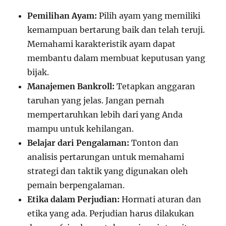
Pemilihan Ayam:
Pilih ayam yang memiliki
kemampuan bertarung baik dan telah teruji.
Memahami karakteristik ayam dapat
membantu dalam membuat keputusan yang
bijak.
Manajemen Bankroll:
Tetapkan anggaran
taruhan yang jelas. Jangan pernah
mempertaruhkan lebih dari yang Anda
mampu untuk kehilangan.
Belajar dari Pengalaman:
Tonton dan
analisis pertarungan untuk memahami
strategi dan taktik yang digunakan oleh
pemain berpengalaman.
Etika dalam Perjudian:
Hormati aturan dan
etika yang ada. Perjudian harus dilakukan