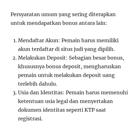
Persyaratan umum yang sering diterapkan
untuk mendapatkan bonus antara lain:
Mendaftar Akun: Pemain harus memiliki
akun terdaftar di situs judi yang dipilih.
Melakukan Deposit: Sebagian besar bonus,
khususnya bonus deposit, mengharuskan
pemain untuk melakukan deposit uang
terlebih dahulu.
Usia dan Identitas: Pemain harus memenuhi
ketentuan usia legal dan menyertakan
dokumen identitas seperti KTP saat
registrasi.