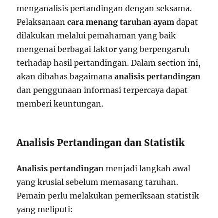
menganalisis pertandingan dengan seksama.
Pelaksanaan
cara menang taruhan ayam
dapat
dilakukan melalui pemahaman yang baik
mengenai berbagai faktor yang berpengaruh
terhadap hasil pertandingan. Dalam section ini,
akan dibahas bagaimana
analisis pertandingan
dan penggunaan informasi terpercaya dapat
memberi keuntungan.
Analisis Pertandingan dan Statistik
Analisis pertandingan
menjadi langkah awal
yang krusial sebelum memasang taruhan.
Pemain perlu melakukan pemeriksaan statistik
yang meliputi: