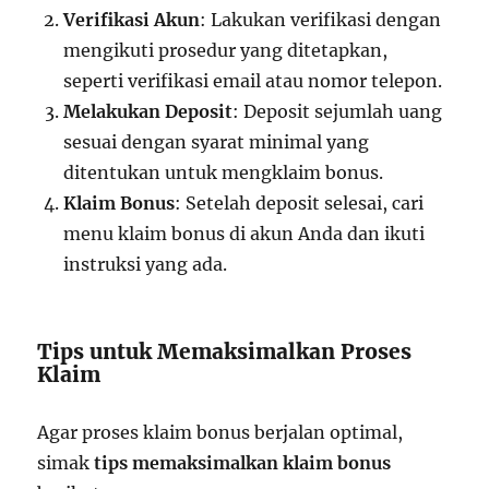
Verifikasi Akun
: Lakukan verifikasi dengan
mengikuti prosedur yang ditetapkan,
seperti verifikasi email atau nomor telepon.
Melakukan Deposit
: Deposit sejumlah uang
sesuai dengan syarat minimal yang
ditentukan untuk mengklaim bonus.
Klaim Bonus
: Setelah deposit selesai, cari
menu klaim bonus di akun Anda dan ikuti
instruksi yang ada.
Tips untuk Memaksimalkan Proses
Klaim
Agar proses klaim bonus berjalan optimal,
simak
tips memaksimalkan klaim bonus