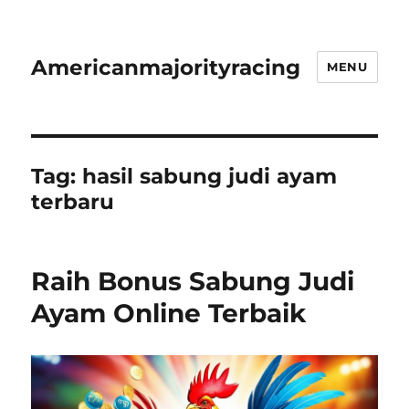
Americanmajorityracing
MENU
Tag:
hasil sabung judi ayam
terbaru
Raih Bonus Sabung Judi
Ayam Online Terbaik