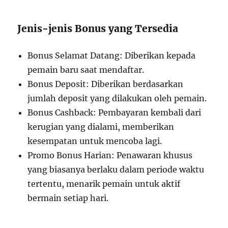
Jenis-jenis Bonus yang Tersedia
Bonus Selamat Datang: Diberikan kepada
pemain baru saat mendaftar.
Bonus Deposit: Diberikan berdasarkan
jumlah deposit yang dilakukan oleh pemain.
Bonus Cashback: Pembayaran kembali dari
kerugian yang dialami, memberikan
kesempatan untuk mencoba lagi.
Promo Bonus Harian: Penawaran khusus
yang biasanya berlaku dalam periode waktu
tertentu, menarik pemain untuk aktif
bermain setiap hari.