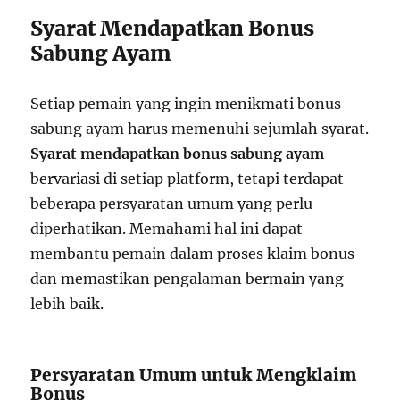
Syarat Mendapatkan Bonus
Sabung Ayam
Setiap pemain yang ingin menikmati bonus
sabung ayam harus memenuhi sejumlah syarat.
Syarat mendapatkan bonus sabung ayam
bervariasi di setiap platform, tetapi terdapat
beberapa persyaratan umum yang perlu
diperhatikan. Memahami hal ini dapat
membantu pemain dalam proses klaim bonus
dan memastikan pengalaman bermain yang
lebih baik.
Persyaratan Umum untuk Mengklaim
Bonus