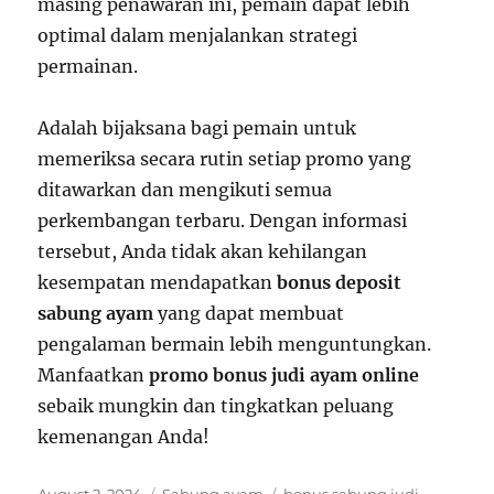
masing penawaran ini, pemain dapat lebih
optimal dalam menjalankan strategi
permainan.
Adalah bijaksana bagi pemain untuk
memeriksa secara rutin setiap promo yang
ditawarkan dan mengikuti semua
perkembangan terbaru. Dengan informasi
tersebut, Anda tidak akan kehilangan
kesempatan mendapatkan
bonus deposit
sabung ayam
yang dapat membuat
pengalaman bermain lebih menguntungkan.
Manfaatkan
promo bonus judi ayam online
sebaik mungkin dan tingkatkan peluang
kemenangan Anda!
P
C
T
August 2, 2024
Sabung ayam
bonus sabung judi