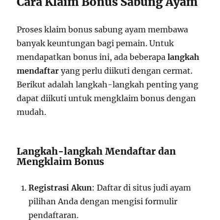
Cara Klaim Bonus Sabung Ayam
Proses klaim bonus sabung ayam membawa
banyak keuntungan bagi pemain. Untuk
mendapatkan bonus ini, ada beberapa
langkah
mendaftar
yang perlu diikuti dengan cermat.
Berikut adalah langkah-langkah penting yang
dapat diikuti untuk mengklaim bonus dengan
mudah.
Langkah-langkah Mendaftar dan
Mengklaim Bonus
Registrasi Akun
: Daftar di situs judi ayam
pilihan Anda dengan mengisi formulir
pendaftaran.