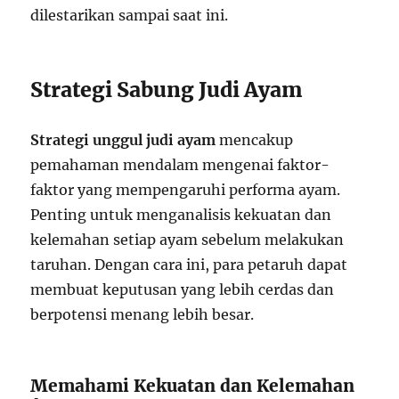
dilestarikan sampai saat ini.
Strategi Sabung Judi Ayam
Strategi unggul judi ayam
mencakup
pemahaman mendalam mengenai faktor-
faktor yang mempengaruhi performa ayam.
Penting untuk menganalisis kekuatan dan
kelemahan setiap ayam sebelum melakukan
taruhan. Dengan cara ini, para petaruh dapat
membuat keputusan yang lebih cerdas dan
berpotensi menang lebih besar.
Memahami Kekuatan dan Kelemahan