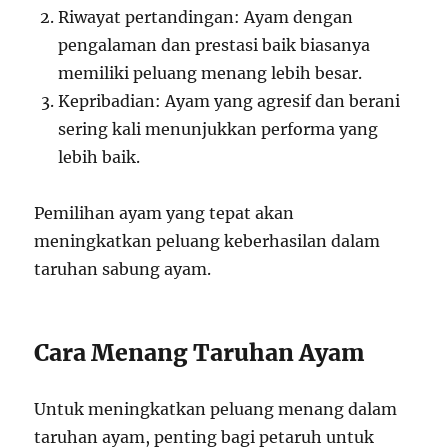
Riwayat pertandingan: Ayam dengan
pengalaman dan prestasi baik biasanya
memiliki peluang menang lebih besar.
Kepribadian: Ayam yang agresif dan berani
sering kali menunjukkan performa yang
lebih baik.
Pemilihan ayam yang tepat akan
meningkatkan peluang keberhasilan dalam
taruhan sabung ayam.
Cara Menang Taruhan Ayam
Untuk meningkatkan peluang menang dalam
taruhan ayam, penting bagi petaruh untuk