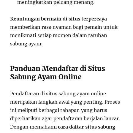
meningkatkan peluang menang.
Keuntungan bermain di situs terpercaya
memberikan rasa nyaman bagi pemain untuk
menikmati setiap momen dalam taruhan
sabung ayam.
Panduan Mendaftar di Situs
Sabung Ayam Online
Pendaftaran di situs sabung ayam online
merupakan langkah awal yang penting. Proses
ini meliputi berbagai tahapan yang harus
diperhatikan agar pendaftaran berjalan lancar.
Dengan memahami
cara daftar situs sabung