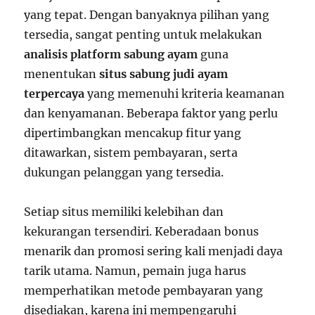
yang tepat. Dengan banyaknya pilihan yang
tersedia, sangat penting untuk melakukan
analisis platform sabung ayam
guna
menentukan
situs sabung judi ayam
terpercaya
yang memenuhi kriteria keamanan
dan kenyamanan. Beberapa faktor yang perlu
dipertimbangkan mencakup fitur yang
ditawarkan, sistem pembayaran, serta
dukungan pelanggan yang tersedia.
Setiap situs memiliki kelebihan dan
kekurangan tersendiri. Keberadaan bonus
menarik dan promosi sering kali menjadi daya
tarik utama. Namun, pemain juga harus
memperhatikan metode pembayaran yang
disediakan, karena ini mempengaruhi