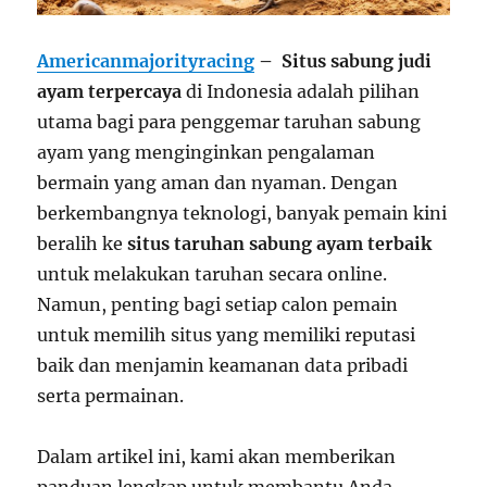
Americanmajorityracing
– Situs sabung judi
ayam terpercaya
di Indonesia adalah pilihan
utama bagi para penggemar taruhan sabung
ayam yang menginginkan pengalaman
bermain yang aman dan nyaman. Dengan
berkembangnya teknologi, banyak pemain kini
beralih ke
situs taruhan sabung ayam terbaik
untuk melakukan taruhan secara online.
Namun, penting bagi setiap calon pemain
untuk memilih situs yang memiliki reputasi
baik dan menjamin keamanan data pribadi
serta permainan.
Dalam artikel ini, kami akan memberikan
panduan lengkap untuk membantu Anda