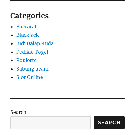
Categories
Baccarat
Blackjack
Judi Balap Kuda
Pediksi Togel
Roulette
Sabung ayam
Slot Online
Search
SEARCH