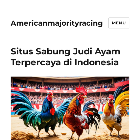
Americanmajorityracing
MENU
Situs Sabung Judi Ayam
Terpercaya di Indonesia