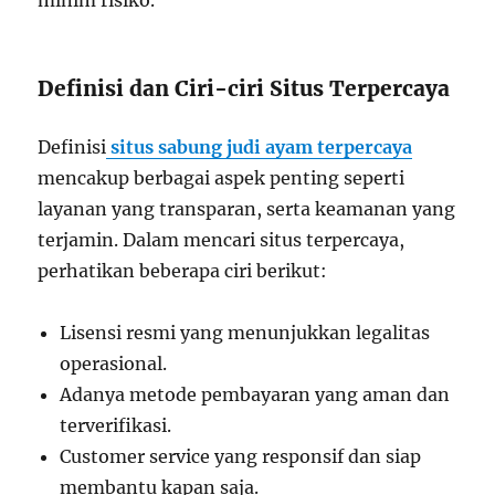
Definisi dan Ciri-ciri Situs Terpercaya
Definisi
situs sabung judi ayam terpercaya
mencakup berbagai aspek penting seperti
layanan yang transparan, serta keamanan yang
terjamin. Dalam mencari situs terpercaya,
perhatikan beberapa ciri berikut:
Lisensi resmi yang menunjukkan legalitas
operasional.
Adanya metode pembayaran yang aman dan
terverifikasi.
Customer service yang responsif dan siap
membantu kapan saja.