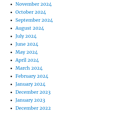
November 2024
October 2024
September 2024
August 2024
July 2024
June 2024
May 2024
April 2024
March 2024
February 2024
January 2024
December 2023
January 2023
December 2022