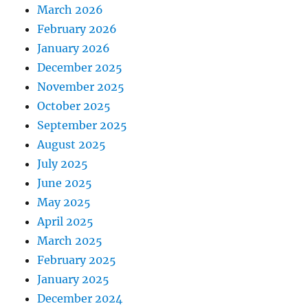
March 2026
February 2026
January 2026
December 2025
November 2025
October 2025
September 2025
August 2025
July 2025
June 2025
May 2025
April 2025
March 2025
February 2025
January 2025
December 2024