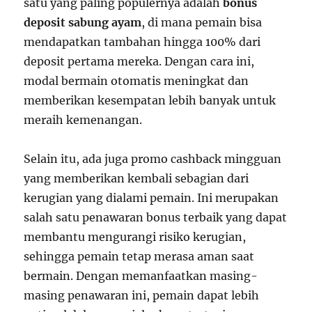
satu yang paling populernya adalah
bonus
deposit sabung ayam
, di mana pemain bisa
mendapatkan tambahan hingga 100% dari
deposit pertama mereka. Dengan cara ini,
modal bermain otomatis meningkat dan
memberikan kesempatan lebih banyak untuk
meraih kemenangan.
Selain itu, ada juga promo cashback mingguan
yang memberikan kembali sebagian dari
kerugian yang dialami pemain. Ini merupakan
salah satu penawaran bonus terbaik yang dapat
membantu mengurangi risiko kerugian,
sehingga pemain tetap merasa aman saat
bermain. Dengan memanfaatkan masing-
masing penawaran ini, pemain dapat lebih