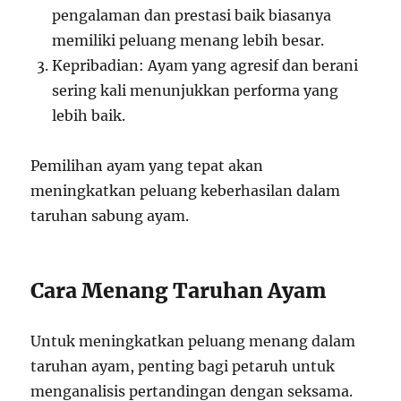
pengalaman dan prestasi baik biasanya
memiliki peluang menang lebih besar.
Kepribadian: Ayam yang agresif dan berani
sering kali menunjukkan performa yang
lebih baik.
Pemilihan ayam yang tepat akan
meningkatkan peluang keberhasilan dalam
taruhan sabung ayam.
Cara Menang Taruhan Ayam
Untuk meningkatkan peluang menang dalam
taruhan ayam, penting bagi petaruh untuk
menganalisis pertandingan dengan seksama.