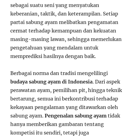
sebagai suatu seni yang menyatukan
keberanian, taktik, dan keterampilan. Setiap
partai sabung ayam melibatkan pengamatan
cermat terhadap kemampuan dan kekuatan
masing-masing lawan, sehingga memerlukan
pengetahuan yang mendalam untuk
memprediksi hasilnya dengan baik.
Berbagai norma dan tradisi mengelilingi
budaya sabung ayam di Indonesia
. Dari aspek
perawatan ayam, pemilihan pit, hingga teknik
bertarung, semua ini berkontribusi terhadap
kekayaan pengalaman yang ditawarkan oleh
sabung ayam.
Pengenalan sabung ayam
tidak
hanya memberikan gambaran tentang
kompetisi itu sendiri, tetapi juga