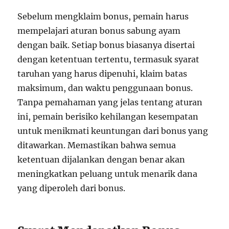
Sebelum mengklaim bonus, pemain harus
mempelajari aturan bonus sabung ayam
dengan baik. Setiap bonus biasanya disertai
dengan ketentuan tertentu, termasuk syarat
taruhan yang harus dipenuhi, klaim batas
maksimum, dan waktu penggunaan bonus.
Tanpa pemahaman yang jelas tentang aturan
ini, pemain berisiko kehilangan kesempatan
untuk menikmati keuntungan dari bonus yang
ditawarkan. Memastikan bahwa semua
ketentuan dijalankan dengan benar akan
meningkatkan peluang untuk menarik dana
yang diperoleh dari bonus.