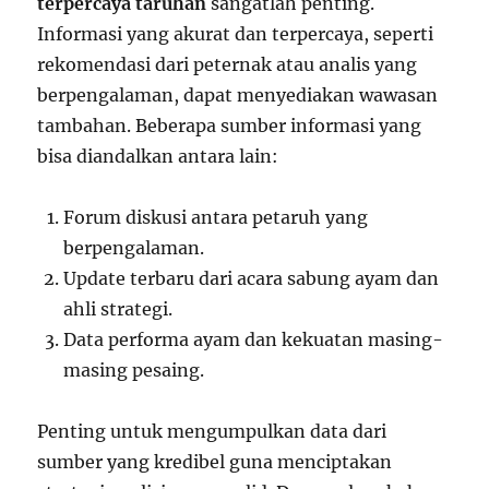
terpercaya taruhan
sangatlah penting.
Informasi yang akurat dan terpercaya, seperti
rekomendasi dari peternak atau analis yang
berpengalaman, dapat menyediakan wawasan
tambahan. Beberapa sumber informasi yang
bisa diandalkan antara lain:
Forum diskusi antara petaruh yang
berpengalaman.
Update terbaru dari acara sabung ayam dan
ahli strategi.
Data performa ayam dan kekuatan masing-
masing pesaing.
Penting untuk mengumpulkan data dari
sumber yang kredibel guna menciptakan