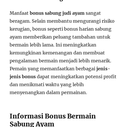
Manfaat
bonus sabung judi ayam
sangat
beragam. Selain membantu mengurangi risiko
kerugian, bonus seperti bonus harian sabung
ayam memberikan peluang tambahan untuk
bermain lebih lama. Ini meningkatkan
kemungkinan kemenangan dan membuat
pengalaman bermain menjadi lebih menarik.
Pemain yang memanfaatkan berbagai
jenis-
jenis bonus
dapat meningkatkan potensi profit
dan menikmati waktu yang lebih
menyenangkan dalam permainan.
Informasi Bonus Bermain
Sabung Ayam