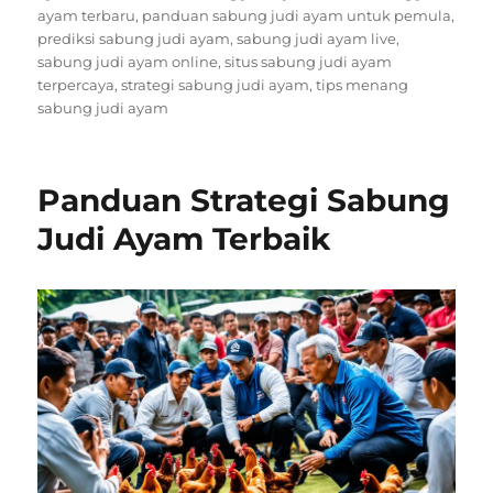
s
t
g
ayam terbaru
,
panduan sabung judi ayam untuk pemula
,
t
e
s
prediksi sabung judi ayam
,
sabung judi ayam live
,
e
g
sabung judi ayam online
,
situs sabung judi ayam
d
o
terpercaya
,
strategi sabung judi ayam
,
tips menang
o
r
sabung judi ayam
n
i
e
s
Panduan Strategi Sabung
Judi Ayam Terbaik