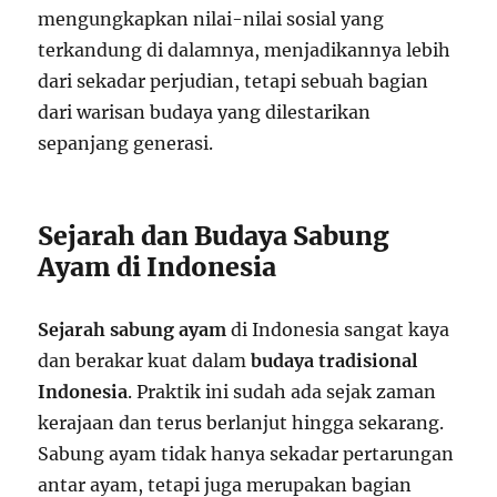
mengungkapkan nilai-nilai sosial yang
terkandung di dalamnya, menjadikannya lebih
dari sekadar perjudian, tetapi sebuah bagian
dari warisan budaya yang dilestarikan
sepanjang generasi.
Sejarah dan Budaya Sabung
Ayam di Indonesia
Sejarah sabung ayam
di Indonesia sangat kaya
dan berakar kuat dalam
budaya tradisional
Indonesia
. Praktik ini sudah ada sejak zaman
kerajaan dan terus berlanjut hingga sekarang.
Sabung ayam tidak hanya sekadar pertarungan
antar ayam, tetapi juga merupakan bagian