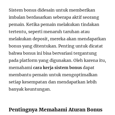
Sistem bonus didesain untuk memberikan
imbalan berdasarkan seberapa aktif seorang
pemain. Ketika pemain melakukan tindakan
tertentu, seperti menaruh taruhan atau
melakukan deposit, mereka akan mendapatkan
bonus yang ditentukan. Penting untuk dicatat
bahwa bonus ini bisa bervariasi tergantung
pada platform yang digunakan. Oleh karena itu,
memahami
cara kerja sistem bonus
dapat
membantu pemain untuk mengoptimalkan
setiap kesempatan dan mendapatkan lebih
banyak keuntungan.
Pentingnya Memahami Aturan Bonus