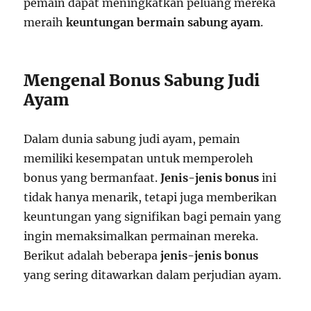
pemain dapat meningkatkan peluang mereka
meraih
keuntungan bermain sabung ayam
.
Mengenal Bonus Sabung Judi
Ayam
Dalam dunia sabung judi ayam, pemain
memiliki kesempatan untuk memperoleh
bonus yang bermanfaat.
Jenis-jenis bonus
ini
tidak hanya menarik, tetapi juga memberikan
keuntungan yang signifikan bagi pemain yang
ingin memaksimalkan permainan mereka.
Berikut adalah beberapa
jenis-jenis bonus
yang sering ditawarkan dalam perjudian ayam.