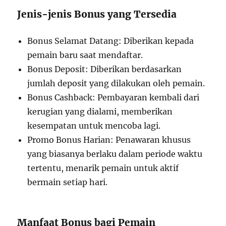
Jenis-jenis Bonus yang Tersedia
Bonus Selamat Datang: Diberikan kepada
pemain baru saat mendaftar.
Bonus Deposit: Diberikan berdasarkan
jumlah deposit yang dilakukan oleh pemain.
Bonus Cashback: Pembayaran kembali dari
kerugian yang dialami, memberikan
kesempatan untuk mencoba lagi.
Promo Bonus Harian: Penawaran khusus
yang biasanya berlaku dalam periode waktu
tertentu, menarik pemain untuk aktif
bermain setiap hari.
Manfaat Bonus bagi Pemain