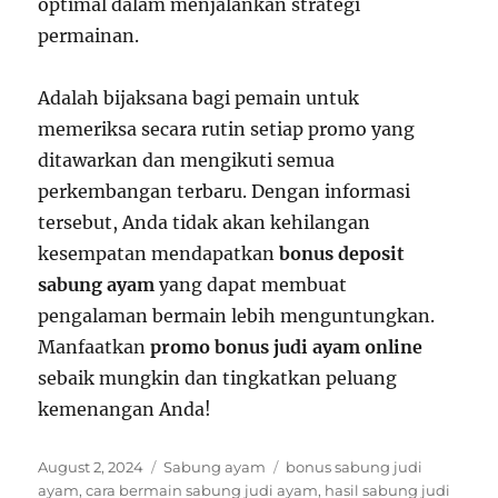
optimal dalam menjalankan strategi
permainan.
Adalah bijaksana bagi pemain untuk
memeriksa secara rutin setiap promo yang
ditawarkan dan mengikuti semua
perkembangan terbaru. Dengan informasi
tersebut, Anda tidak akan kehilangan
kesempatan mendapatkan
bonus deposit
sabung ayam
yang dapat membuat
pengalaman bermain lebih menguntungkan.
Manfaatkan
promo bonus judi ayam online
sebaik mungkin dan tingkatkan peluang
kemenangan Anda!
P
C
T
August 2, 2024
Sabung ayam
bonus sabung judi
o
a
a
ayam
,
cara bermain sabung judi ayam
,
hasil sabung judi