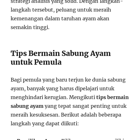
strategi analisis yang solid. Dengan langkah-
langkah tersebut, peluang untuk meraih
kemenangan dalam taruhan ayam akan
semakin tinggi.
Tips Bermain Sabung Ayam
untuk Pemula
Bagi pemula yang baru terjun ke dunia sabung
ayam, banyak yang harus dipelajari untuk
menghindari kerugian. Mengikuti
tips bermain
sabung ayam
yang tepat sangat penting untuk
meraih kesuksesan. Berikut adalah beberapa
langkah yang dapat diikuti: