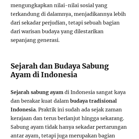
mengungkapkan nilai-nilai sosial yang
terkandung di dalamnya, menjadikannya lebih
dari sekadar perjudian, tetapi sebuah bagian
dari warisan budaya yang dilestarikan
sepanjang generasi.
Sejarah dan Budaya Sabung
Ayam di Indonesia
Sejarah sabung ayam
di Indonesia sangat kaya
dan berakar kuat dalam
budaya tradisional
Indonesia
. Praktik ini sudah ada sejak zaman
kerajaan dan terus berlanjut hingga sekarang.
Sabung ayam tidak hanya sekadar pertarungan
antar ayam, tetapi juga merupakan bagian