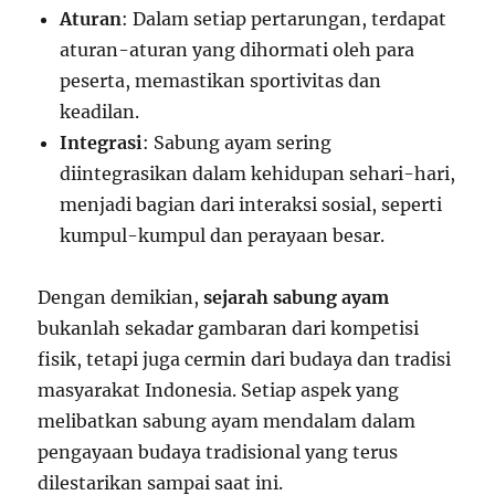
Aturan
: Dalam setiap pertarungan, terdapat
aturan-aturan yang dihormati oleh para
peserta, memastikan sportivitas dan
keadilan.
Integrasi
: Sabung ayam sering
diintegrasikan dalam kehidupan sehari-hari,
menjadi bagian dari interaksi sosial, seperti
kumpul-kumpul dan perayaan besar.
Dengan demikian,
sejarah sabung ayam
bukanlah sekadar gambaran dari kompetisi
fisik, tetapi juga cermin dari budaya dan tradisi
masyarakat Indonesia. Setiap aspek yang
melibatkan sabung ayam mendalam dalam
pengayaan budaya tradisional yang terus
dilestarikan sampai saat ini.