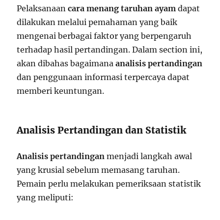
Pelaksanaan
cara menang taruhan ayam
dapat
dilakukan melalui pemahaman yang baik
mengenai berbagai faktor yang berpengaruh
terhadap hasil pertandingan. Dalam section ini,
akan dibahas bagaimana
analisis pertandingan
dan penggunaan informasi terpercaya dapat
memberi keuntungan.
Analisis Pertandingan dan Statistik
Analisis pertandingan
menjadi langkah awal
yang krusial sebelum memasang taruhan.
Pemain perlu melakukan pemeriksaan statistik
yang meliputi: