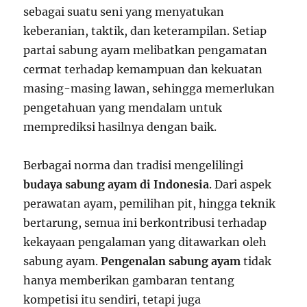
sebagai suatu seni yang menyatukan
keberanian, taktik, dan keterampilan. Setiap
partai sabung ayam melibatkan pengamatan
cermat terhadap kemampuan dan kekuatan
masing-masing lawan, sehingga memerlukan
pengetahuan yang mendalam untuk
memprediksi hasilnya dengan baik.
Berbagai norma dan tradisi mengelilingi
budaya sabung ayam di Indonesia
. Dari aspek
perawatan ayam, pemilihan pit, hingga teknik
bertarung, semua ini berkontribusi terhadap
kekayaan pengalaman yang ditawarkan oleh
sabung ayam.
Pengenalan sabung ayam
tidak
hanya memberikan gambaran tentang
kompetisi itu sendiri, tetapi juga