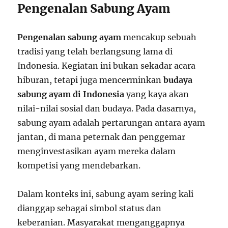
Pengenalan Sabung Ayam
Pengenalan sabung ayam
mencakup sebuah
tradisi yang telah berlangsung lama di
Indonesia. Kegiatan ini bukan sekadar acara
hiburan, tetapi juga mencerminkan
budaya
sabung ayam di Indonesia
yang kaya akan
nilai-nilai sosial dan budaya. Pada dasarnya,
sabung ayam adalah pertarungan antara ayam
jantan, di mana peternak dan penggemar
menginvestasikan ayam mereka dalam
kompetisi yang mendebarkan.
Dalam konteks ini, sabung ayam sering kali
dianggap sebagai simbol status dan
keberanian. Masyarakat menganggapnya