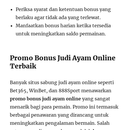
Periksa syarat dan ketentuan bonus yang
berlaku agar tidak ada yang terlewat.
Manfaatkan bonus harian ketika tersedia
untuk meningkatkan saldo permainan.
Promo Bonus Judi Ayam Online
Terbaik
Banyak situs sabung judi ayam online seperti
Bet365, WinBet, dan 888Sport menawarkan
promo bonus judi ayam online
yang sangat
menarik bagi para pemain. Promo ini termasuk
berbagai penawaran yang dirancang untuk
meningkatkan pengalaman bermain. Salah