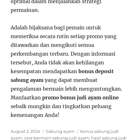
optimal dalam menjalankan strategi
permainan.
Adalah bijaksana bagi pemain untuk
memeriksa secara rutin setiap promo yang
ditawarkan dan mengikuti semua
perkembangan terbaru. Dengan informasi
tersebut, Anda tidak akan kehilangan
kesempatan mendapatkan
bonus deposit
sabung ayam
yang dapat membuat
pengalaman bermain lebih menguntungkan.
Manfaatkan
promo bonus judi ayam online
sebaik mungkin dan tingkatkan peluang
kemenangan Anda!
P
C
T
August 2, 2024
Sabung ayam
bonus sabung judi
o
a
a
ayam
,
cara bermain sabung judi ayam
,
hasil sabung judi