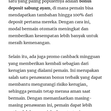
satu yang paling populernya adalah
bonus
deposit sabung ayam
, di mana pemain bisa
mendapatkan tambahan hingga 100% dari
deposit pertama mereka. Dengan cara ini,
modal bermain otomatis meningkat dan
memberikan kesempatan lebih banyak untuk
meraih kemenangan.
Selain itu, ada juga promo cashback mingguan
yang memberikan kembali sebagian dari
kerugian yang dialami pemain. Ini merupakan
salah satu penawaran bonus terbaik yang dapat
membantu mengurangi risiko kerugian,
sehingga pemain tetap merasa aman saat
bermain. Dengan memanfaatkan masing-
masing penawaran ini, pemain dapat lebih