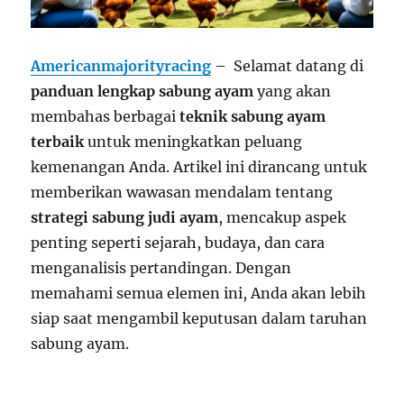
Americanmajorityracing
– Selamat datang di
panduan lengkap sabung ayam
yang akan
membahas berbagai
teknik sabung ayam
terbaik
untuk meningkatkan peluang
kemenangan Anda. Artikel ini dirancang untuk
memberikan wawasan mendalam tentang
strategi sabung judi ayam
, mencakup aspek
penting seperti sejarah, budaya, dan cara
menganalisis pertandingan. Dengan
memahami semua elemen ini, Anda akan lebih
siap saat mengambil keputusan dalam taruhan
sabung ayam.