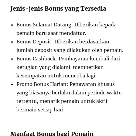
Jenis-jenis Bonus yang Tersedia
Bonus Selamat Datang: Diberikan kepada
pemain baru saat mendaftar.
Bonus Deposit: Diberikan berdasarkan
jumlah deposit yang dilakukan oleh pemain.
Bonus Cashback: Pembayaran kembali dari
kerugian yang dialami, memberikan
kesempatan untuk mencoba lagi.
Promo Bonus Harian: Penawaran khusus
yang biasanya berlaku dalam periode waktu
tertentu, menarik pemain untuk aktif
bermain setiap hari.
Manfaat Bonus bagi Pemain