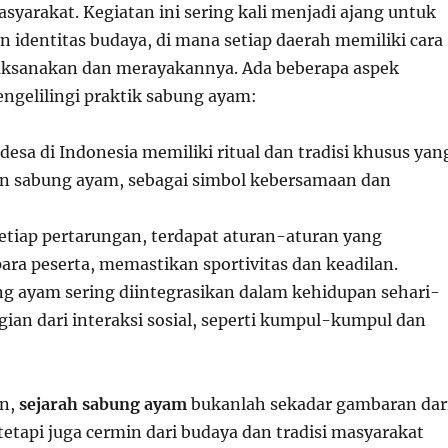
syarakat. Kegiatan ini sering kali menjadi ajang untuk
 identitas budaya, di mana setiap daerah memiliki cara
aksanakan dan merayakannya. Ada beberapa aspek
ngelilingi praktik sabung ayam:
desa di Indonesia memiliki ritual dan tradisi khusus yan
n sabung ayam, sebagai simbol kebersamaan dan
etiap pertarungan, terdapat aturan-aturan yang
ara peserta, memastikan sportivitas dan keadilan.
ng ayam sering diintegrasikan dalam kehidupan sehari-
gian dari interaksi sosial, seperti kumpul-kumpul dan
an,
sejarah sabung ayam
bukanlah sekadar gambaran dar
 tetapi juga cermin dari budaya dan tradisi masyarakat