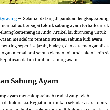
tyracing
– Selamat datang di
panduan lengkap sabung
 membahas berbagai
teknik sabung ayam terbaik
untuk
luang kemenangan Anda. Artikel ini dirancang untuk
wasan mendalam tentang
strategi sabung judi ayam
,
penting seperti sejarah, budaya, dan cara menganalisis
engan memahami semua elemen ini, Anda akan lebih si
 keputusan dalam taruhan sabung ayam.
lan Sabung Ayam
ung ayam
mencakup sebuah tradisi yang telah
 di Indonesia. Kegiatan ini bukan sekadar acara hibura
ncerminkan
budaya sabung ayam di Indonesia
yang kaya