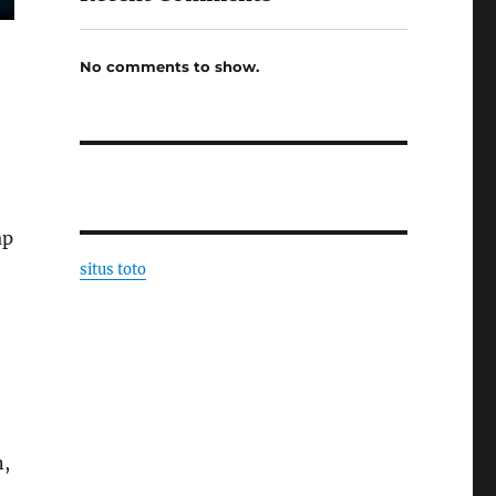
No comments to show.
ap
situs toto
n,