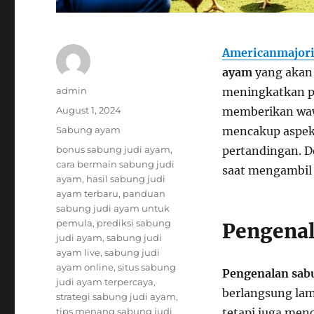
Americanmajori
ayam
yang akan
A
admin
meningkatkan pe
u
P
August 1, 2024
memberikan wa
t
o
C
Sabung ayam
mencakup aspek 
h
s
a
o
T
bonus sabung judi ayam
,
pertandingan. D
t
t
r
a
cara bermain sabung judi
e
saat mengambil
e
g
ayam
,
hasil sabung judi
d
g
s
ayam terbaru
,
panduan
o
o
sabung judi ayam untuk
n
r
pemula
,
prediksi sabung
Pengena
i
judi ayam
,
sabung judi
e
ayam live
,
sabung judi
s
ayam online
,
situs sabung
Pengenalan sab
judi ayam terpercaya
,
berlangsung lama
strategi sabung judi ayam
,
tips menang sabung judi
tetapi juga me