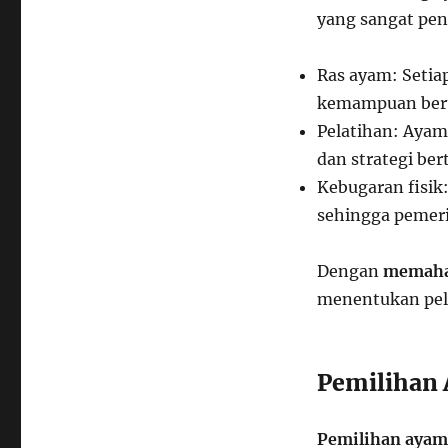
yang sangat pent
Ras ayam: Setia
kemampuan ber
Pelatihan: Ayam
dan strategi ber
Kebugaran fisik
sehingga pemeri
Dengan
memaha
menentukan pe
Pemilihan 
Pemilihan ayam