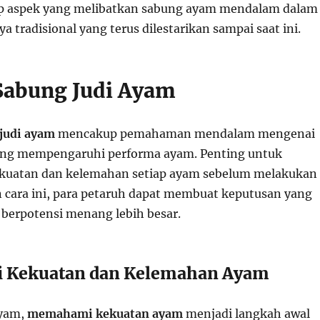
ap aspek yang melibatkan sabung ayam mendalam dalam
 tradisional yang terus dilestarikan sampai saat ini.
 Sabung Judi Ayam
 judi ayam
mencakup pemahaman mendalam mengenai
yang mempengaruhi performa ayam. Penting untuk
ekuatan dan kelemahan setiap ayam sebelum melakukan
 cara ini, para petaruh dapat membuat keputusan yang
 berpotensi menang lebih besar.
Kekuatan dan Kelemahan Ayam
ayam,
memahami kekuatan ayam
menjadi langkah awal