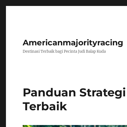
Americanmajorityracing
Destinasi Terbaik bagi Pecinta Judi Balap Kuda
Panduan Strateg
Terbaik