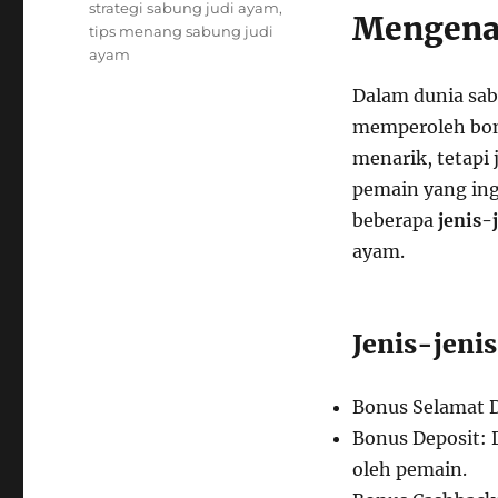
strategi sabung judi ayam
,
Mengenal
tips menang sabung judi
ayam
Dalam dunia sab
memperoleh bon
menarik, tetapi
pemain yang in
beberapa
jenis-
ayam.
Jenis-jeni
Bonus Selamat D
Bonus Deposit: 
oleh pemain.