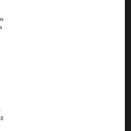
us
a
m
ng