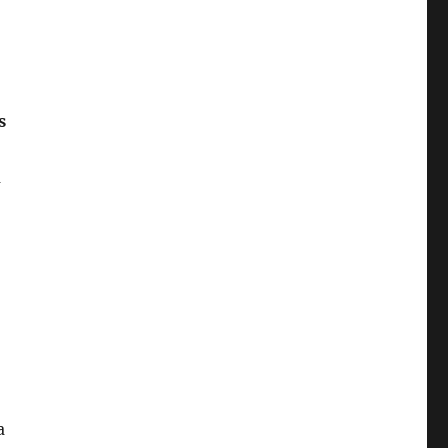
s
a
a