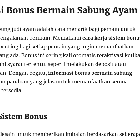
i Bonus Bermain Sabung Ayam
ung judi ayam adalah cara menarik bagi pemain untuk
pengalaman bermain. Memahami
cara kerja sistem bonu
penting bagi setiap pemain yang ingin memanfaatkan
ang ada. Bonus ini sering kali otomatis teraktivasi ketik
 syarat tertentu, seperti melakukan deposit atau
an. Dengan begitu,
informasi bonus bermain sabung
n panduan yang jelas untuk memanfaatkan semua
tersedia.
 Sistem Bonus
desain untuk memberikan imbalan berdasarkan seberap