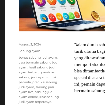
P
August 2, 2024
Dalam dunia
sab
o
C
Sabung ayam
tarik utama bag
s
a
T
bonus sabung judi ayam
,
yang ditawarkan
t
t
a
cara bermain sabung judi
e
mempertahankan 
e
g
ayam
,
hasil sabung judi
d
g
bisa dimanfaatk
s
ayam terbaru
,
panduan
o
o
sabung judi ayam untuk
spesial di acar
n
r
pemula
,
prediksi sabung
ini, pemain da
i
judi ayam
,
sabung judi
e
bermain sabun
ayam live
,
sabung judi
s
ayam online
,
situs sabung
judi ayam terpercaya
,