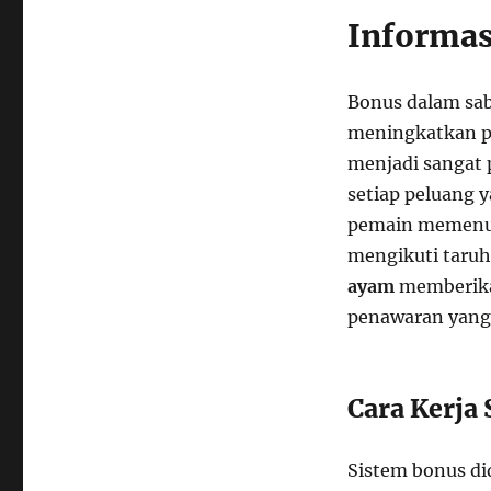
Informas
Bonus dalam sab
meningkatkan 
menjadi sangat 
setiap peluang y
pemain memenuhi
mengikuti taruh
ayam
memberika
penawaran yang 
Cara Kerja
Sistem bonus di