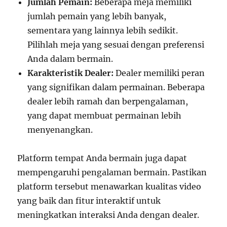
Jumlah Pemain:
Beberapa meja memiliki
jumlah pemain yang lebih banyak,
sementara yang lainnya lebih sedikit.
Pilihlah meja yang sesuai dengan preferensi
Anda dalam bermain.
Karakteristik Dealer:
Dealer memiliki peran
yang signifikan dalam permainan. Beberapa
dealer lebih ramah dan berpengalaman,
yang dapat membuat permainan lebih
menyenangkan.
Platform tempat Anda bermain juga dapat
mempengaruhi pengalaman bermain. Pastikan
platform tersebut menawarkan kualitas video
yang baik dan fitur interaktif untuk
meningkatkan interaksi Anda dengan dealer.