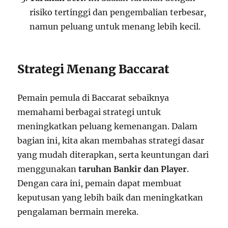
risiko tertinggi dan pengembalian terbesar,
namun peluang untuk menang lebih kecil.
Strategi Menang Baccarat
Pemain pemula di Baccarat sebaiknya
memahami berbagai strategi untuk
meningkatkan peluang kemenangan. Dalam
bagian ini, kita akan membahas strategi dasar
yang mudah diterapkan, serta keuntungan dari
menggunakan
taruhan Bankir dan Player
.
Dengan cara ini, pemain dapat membuat
keputusan yang lebih baik dan meningkatkan
pengalaman bermain mereka.