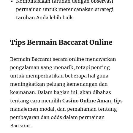
Kombinasikan taruhan dengan observasi
permainan untuk merencanakan strategi
taruhan Anda lebih baik.
Tips Bermain Baccarat Online
Bermain Baccarat secara online menawarkan
pengalaman yang menarik, tetapi penting
untuk memperhatikan beberapa hal guna
meningkatkan peluang kemenangan dan
keamanan. Dalam bagian ini, akan dibahas
tentang cara memilih
Casino Online Aman
, tips
manajemen modal, dan pemahaman tentang
pembayaran dan odds dalam permainan
Baccarat.