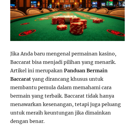
Jika Anda baru mengenal permainan kasino,
Baccarat bisa menjadi pilihan yang menarik.
Artikel ini merupakan
Panduan Bermain
Baccarat
yang dirancang khusus untuk
membantu pemula dalam memahami cara
bermain yang terbaik. Baccarat tidak hanya
menawarkan kesenangan, tetapi juga peluang
untuk meraih keuntungan jika dimainkan
dengan benar.