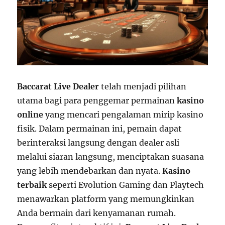
Baccarat Live Dealer
telah menjadi pilihan
utama bagi para penggemar permainan
kasino
online
yang mencari pengalaman mirip kasino
fisik. Dalam permainan ini, pemain dapat
berinteraksi langsung dengan dealer asli
melalui siaran langsung, menciptakan suasana
yang lebih mendebarkan dan nyata.
Kasino
terbaik
seperti Evolution Gaming dan Playtech
menawarkan platform yang memungkinkan
Anda bermain dari kenyamanan rumah.