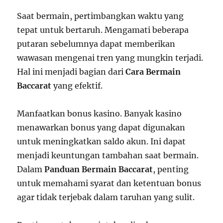
Saat bermain, pertimbangkan waktu yang
tepat untuk bertaruh. Mengamati beberapa
putaran sebelumnya dapat memberikan
wawasan mengenai tren yang mungkin terjadi.
Hal ini menjadi bagian dari
Cara Bermain
Baccarat
yang efektif.
Manfaatkan bonus kasino. Banyak kasino
menawarkan bonus yang dapat digunakan
untuk meningkatkan saldo akun. Ini dapat
menjadi keuntungan tambahan saat bermain.
Dalam
Panduan Bermain Baccarat
, penting
untuk memahami syarat dan ketentuan bonus
agar tidak terjebak dalam taruhan yang sulit.