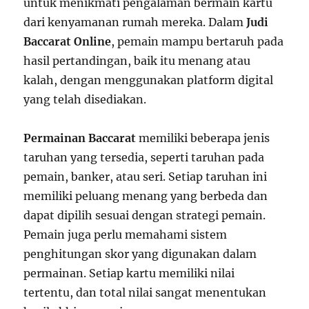
untuk menikmati pengalaman bermain kartu
dari kenyamanan rumah mereka. Dalam
Judi
Baccarat Online
, pemain mampu bertaruh pada
hasil pertandingan, baik itu menang atau
kalah, dengan menggunakan platform digital
yang telah disediakan.
Permainan Baccarat
memiliki beberapa jenis
taruhan yang tersedia, seperti taruhan pada
pemain, banker, atau seri. Setiap taruhan ini
memiliki peluang menang yang berbeda dan
dapat dipilih sesuai dengan strategi pemain.
Pemain juga perlu memahami sistem
penghitungan skor yang digunakan dalam
permainan. Setiap kartu memiliki nilai
tertentu, dan total nilai sangat menentukan