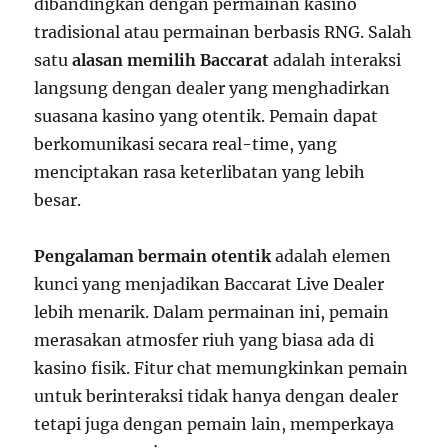
dibandingkan dengan permainan kasino
tradisional atau permainan berbasis RNG. Salah
satu
alasan memilih Baccarat
adalah interaksi
langsung dengan dealer yang menghadirkan
suasana kasino yang otentik. Pemain dapat
berkomunikasi secara real-time, yang
menciptakan rasa keterlibatan yang lebih
besar.
Pengalaman bermain otentik
adalah elemen
kunci yang menjadikan Baccarat Live Dealer
lebih menarik. Dalam permainan ini, pemain
merasakan atmosfer riuh yang biasa ada di
kasino fisik. Fitur chat memungkinkan pemain
untuk berinteraksi tidak hanya dengan dealer
tetapi juga dengan pemain lain, memperkaya