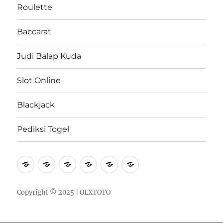
Roulette
Baccarat
Judi Balap Kuda
Slot Online
Blackjack
Pediksi Togel
Roulette
Baccarat
Judi
Slot
Blackjack
Pediksi
Balap
Online
Togel
Kuda
Copyright © 2025 |
OLXTOTO