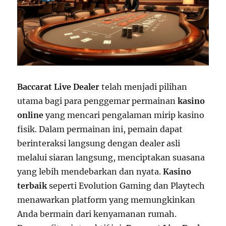
Baccarat Live Dealer
telah menjadi pilihan
utama bagi para penggemar permainan
kasino
online
yang mencari pengalaman mirip kasino
fisik. Dalam permainan ini, pemain dapat
berinteraksi langsung dengan dealer asli
melalui siaran langsung, menciptakan suasana
yang lebih mendebarkan dan nyata.
Kasino
terbaik
seperti Evolution Gaming dan Playtech
menawarkan platform yang memungkinkan
Anda bermain dari kenyamanan rumah.