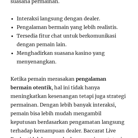
suasana permainan.
Interaksi langsung dengan dealer.
Pengalaman bermain yang lebih realistis.
Tersedia fitur chat untuk berkomunikasi
dengan pemain lain.
Menghadirkan suasana kasino yang
menyenangkan.
Ketika pemain merasakan
pengalaman
bermain otentik
, hal ini tidak hanya
meningkatkan kesenangan tetapi juga strategi
permainan. Dengan lebih banyak interaksi,
pemain bisa lebih mudah mengambil
keputusan berdasarkan pengamatan langsung
terhadap kemampuan dealer. Baccarat Live