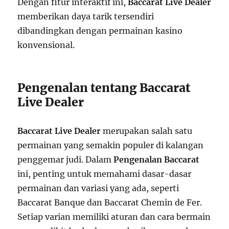
Dengan fitur interaktif ini,
Baccarat Live Dealer
memberikan daya tarik tersendiri
dibandingkan dengan permainan kasino
konvensional.
Pengenalan tentang Baccarat
Live Dealer
Baccarat Live Dealer
merupakan salah satu
permainan yang semakin populer di kalangan
penggemar judi. Dalam
Pengenalan Baccarat
ini, penting untuk memahami dasar-dasar
permainan dan variasi yang ada, seperti
Baccarat Banque dan Baccarat Chemin de Fer.
Setiap varian memiliki aturan dan cara bermain