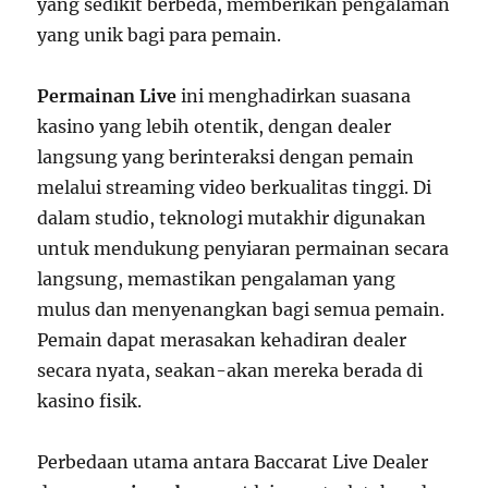
yang sedikit berbeda, memberikan pengalaman
yang unik bagi para pemain.
Permainan Live
ini menghadirkan suasana
kasino yang lebih otentik, dengan dealer
langsung yang berinteraksi dengan pemain
melalui streaming video berkualitas tinggi. Di
dalam studio, teknologi mutakhir digunakan
untuk mendukung penyiaran permainan secara
langsung, memastikan pengalaman yang
mulus dan menyenangkan bagi semua pemain.
Pemain dapat merasakan kehadiran dealer
secara nyata, seakan-akan mereka berada di
kasino fisik.
Perbedaan utama antara Baccarat Live Dealer