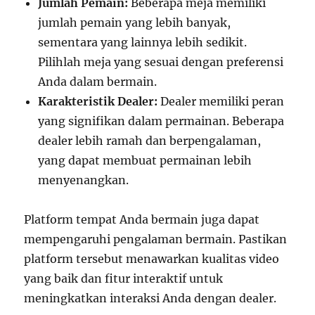
Jumlah Pemain:
Beberapa meja memiliki
jumlah pemain yang lebih banyak,
sementara yang lainnya lebih sedikit.
Pilihlah meja yang sesuai dengan preferensi
Anda dalam bermain.
Karakteristik Dealer:
Dealer memiliki peran
yang signifikan dalam permainan. Beberapa
dealer lebih ramah dan berpengalaman,
yang dapat membuat permainan lebih
menyenangkan.
Platform tempat Anda bermain juga dapat
mempengaruhi pengalaman bermain. Pastikan
platform tersebut menawarkan kualitas video
yang baik dan fitur interaktif untuk
meningkatkan interaksi Anda dengan dealer.