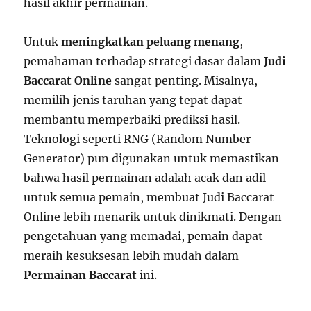
hasil akhir permainan.
Untuk
meningkatkan peluang menang
,
pemahaman terhadap strategi dasar dalam
Judi
Baccarat Online
sangat penting. Misalnya,
memilih jenis taruhan yang tepat dapat
membantu memperbaiki prediksi hasil.
Teknologi seperti RNG (Random Number
Generator) pun digunakan untuk memastikan
bahwa hasil permainan adalah acak dan adil
untuk semua pemain, membuat Judi Baccarat
Online lebih menarik untuk dinikmati. Dengan
pengetahuan yang memadai, pemain dapat
meraih kesuksesan lebih mudah dalam
Permainan Baccarat
ini.