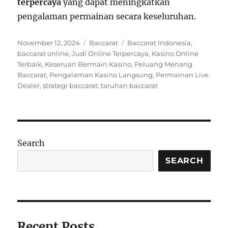
terpercaya
yang dapat meningkatkan
pengalaman permainan secara keseluruhan.
P
C
T
November 12, 2024
Baccarat
Baccarat Indonesia
,
o
a
a
baccarat online
,
Judi Online Terpercaya
,
Kasino Online
s
t
g
Terbaik
,
Keseruan Bermain Kasino
,
Peluang Menang
t
e
s
Baccarat
,
Pengalaman Kasino Langsung
,
Permainan Live
e
g
Dealer
,
strategi baccarat
,
taruhan baccarat
d
o
o
r
n
i
e
s
Search
SEARCH
Recent Posts