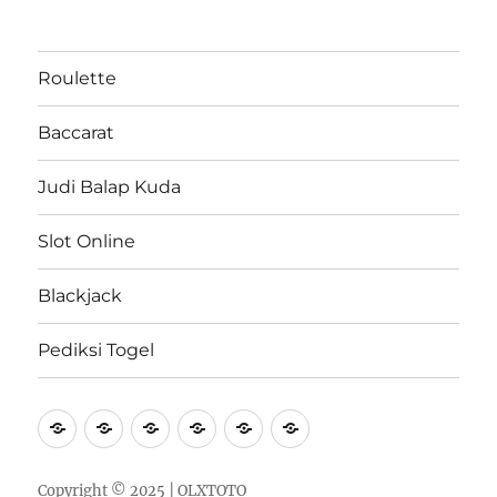
Roulette
Baccarat
Judi Balap Kuda
Slot Online
Blackjack
Pediksi Togel
Roulette
Baccarat
Judi
Slot
Blackjack
Pediksi
Balap
Online
Togel
Kuda
Copyright © 2025 |
OLXTOTO