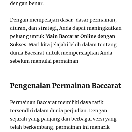
dengan benar.
Dengan mempelajari dasar-dasar permainan,
aturan, dan strategi, Anda dapat meningkatkan
peluang untuk
Main Baccarat Online dengan
Sukses
. Mari kita jelajahi lebih dalam tentang
dunia Baccarat untuk mempersiapkan Anda
sebelum memulai permainan.
Pengenalan Permainan Baccarat
Permainan Baccarat memiliki daya tarik
tersendiri dalam dunia perjudian. Dengan
sejarah yang panjang dan berbagai versi yang
telah berkembang, permainan ini menarik