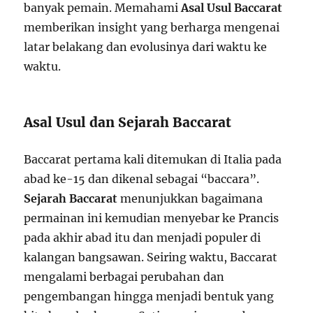
banyak pemain. Memahami
Asal Usul Baccarat
memberikan insight yang berharga mengenai
latar belakang dan evolusinya dari waktu ke
waktu.
Asal Usul dan Sejarah Baccarat
Baccarat pertama kali ditemukan di Italia pada
abad ke-15 dan dikenal sebagai “baccara”.
Sejarah Baccarat
menunjukkan bagaimana
permainan ini kemudian menyebar ke Prancis
pada akhir abad itu dan menjadi populer di
kalangan bangsawan. Seiring waktu, Baccarat
mengalami berbagai perubahan dan
pengembangan hingga menjadi bentuk yang