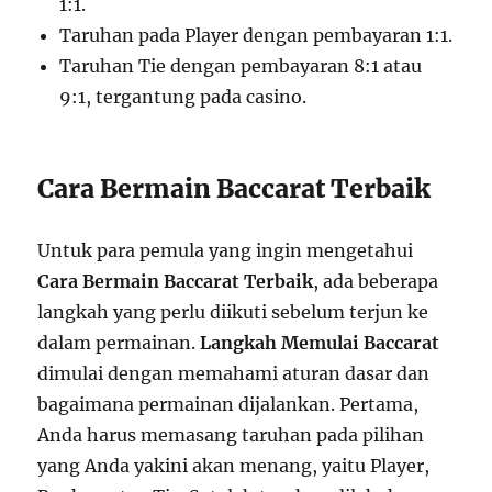
1:1.
Taruhan pada Player dengan pembayaran 1:1.
Taruhan Tie dengan pembayaran 8:1 atau
9:1, tergantung pada casino.
Cara Bermain Baccarat Terbaik
Untuk para pemula yang ingin mengetahui
Cara Bermain Baccarat Terbaik
, ada beberapa
langkah yang perlu diikuti sebelum terjun ke
dalam permainan.
Langkah Memulai Baccarat
dimulai dengan memahami aturan dasar dan
bagaimana permainan dijalankan. Pertama,
Anda harus memasang taruhan pada pilihan
yang Anda yakini akan menang, yaitu Player,