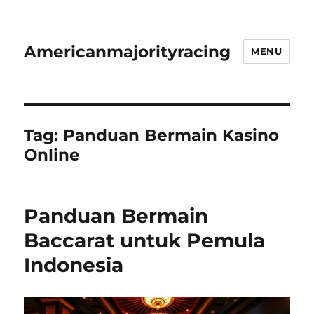
Americanmajorityracing
MENU
Tag:
Panduan Bermain Kasino
Online
Panduan Bermain
Baccarat untuk Pemula
Indonesia