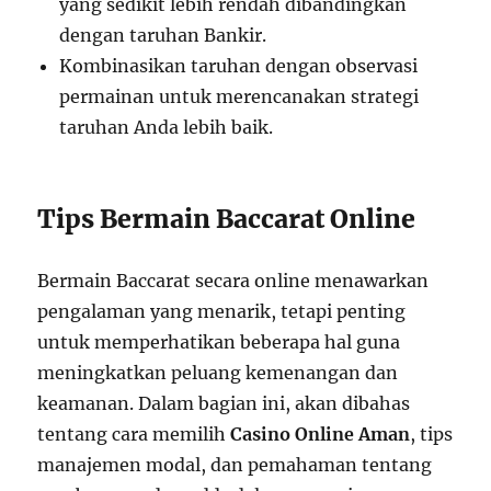
yang sedikit lebih rendah dibandingkan
dengan taruhan Bankir.
Kombinasikan taruhan dengan observasi
permainan untuk merencanakan strategi
taruhan Anda lebih baik.
Tips Bermain Baccarat Online
Bermain Baccarat secara online menawarkan
pengalaman yang menarik, tetapi penting
untuk memperhatikan beberapa hal guna
meningkatkan peluang kemenangan dan
keamanan. Dalam bagian ini, akan dibahas
tentang cara memilih
Casino Online Aman
, tips
manajemen modal, dan pemahaman tentang