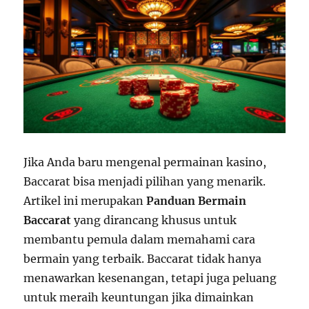
Jika Anda baru mengenal permainan kasino,
Baccarat bisa menjadi pilihan yang menarik.
Artikel ini merupakan
Panduan Bermain
Baccarat
yang dirancang khusus untuk
membantu pemula dalam memahami cara
bermain yang terbaik. Baccarat tidak hanya
menawarkan kesenangan, tetapi juga peluang
untuk meraih keuntungan jika dimainkan