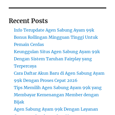
Recent Posts
Info Terupdate Agen Sabung Ayam 99k
Bonus Rollingan Mingguan Tinggi Untuk
Pemain Cerdas
Keunggulan Situs Agen Sabung Ayam 99k
Dengan Sistem Taruhan Fairplay yang
Terpercaya
Cara Daftar Akun Baru di Agen Sabung Ayam
99k Dengan Proses Cepat 2026
Tips Memilih Agen Sabung Ayam 99k yang
Membayar Kemenangan Member dengan
Bijak
Agen Sabung Ayam 99k Dengan Layanan