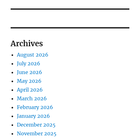
v
x
p
t
i
o
p
s
g
o
t
s
a
Archives
:
t
t
:
August 2026
July 2026
i
June 2026
o
May 2026
April 2026
n
March 2026
February 2026
January 2026
December 2025
November 2025