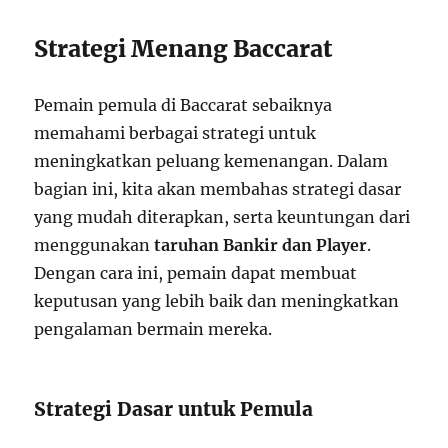
Strategi Menang Baccarat
Pemain pemula di Baccarat sebaiknya
memahami berbagai strategi untuk
meningkatkan peluang kemenangan. Dalam
bagian ini, kita akan membahas strategi dasar
yang mudah diterapkan, serta keuntungan dari
menggunakan
taruhan Bankir dan Player
.
Dengan cara ini, pemain dapat membuat
keputusan yang lebih baik dan meningkatkan
pengalaman bermain mereka.
Strategi Dasar untuk Pemula