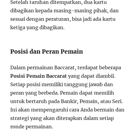
Setelah taruhan ditempatkan, dua kartu
dibagikan kepada masing-masing pihak, dan
sesuai dengan peraturan, bisa jadi ada kartu
ketiga yang dibagikan.
Posisi dan Peran Pemain
Dalam permainan Baccarat, terdapat beberapa
Posisi Pemain Baccarat
yang dapat diambil.
Setiap posisi memiliki tanggung jawab dan
peran yang berbeda. Pemain dapat memilih
untuk bertaruh pada Bankir, Pemain, atau Seri.
Ini akan mempengaruhi cara Anda bermain dan
strategi yang akan diterapkan dalam setiap
ronde permainan.