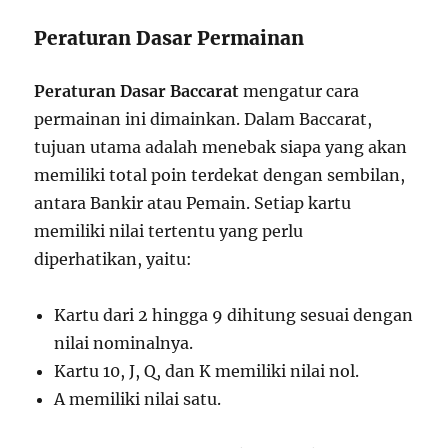
Peraturan Dasar Permainan
Peraturan Dasar Baccarat
mengatur cara
permainan ini dimainkan. Dalam Baccarat,
tujuan utama adalah menebak siapa yang akan
memiliki total poin terdekat dengan sembilan,
antara Bankir atau Pemain. Setiap kartu
memiliki nilai tertentu yang perlu
diperhatikan, yaitu:
Kartu dari 2 hingga 9 dihitung sesuai dengan
nilai nominalnya.
Kartu 10, J, Q, dan K memiliki nilai nol.
A memiliki nilai satu.