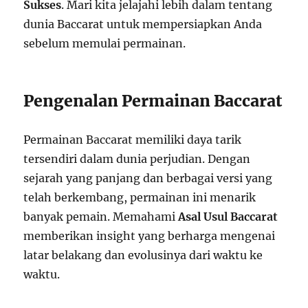
Sukses
. Mari kita jelajahi lebih dalam tentang
dunia Baccarat untuk mempersiapkan Anda
sebelum memulai permainan.
Pengenalan Permainan Baccarat
Permainan Baccarat memiliki daya tarik
tersendiri dalam dunia perjudian. Dengan
sejarah yang panjang dan berbagai versi yang
telah berkembang, permainan ini menarik
banyak pemain. Memahami
Asal Usul Baccarat
memberikan insight yang berharga mengenai
latar belakang dan evolusinya dari waktu ke
waktu.