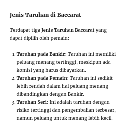
Jenis Taruhan di Baccarat
Terdapat tiga
Jenis Taruhan Baccarat
yang
dapat dipilih oleh pemain:
Taruhan pada Bankir:
Taruhan ini memiliki
peluang menang tertinggi, meskipun ada
komisi yang harus dibayarkan.
Taruhan pada Pemain:
Taruhan ini sedikit
lebih rendah dalam hal peluang menang
dibandingkan dengan Bankir.
Taruhan Seri:
Ini adalah taruhan dengan
risiko tertinggi dan pengembalian terbesar,
namun peluang untuk menang lebih kecil.