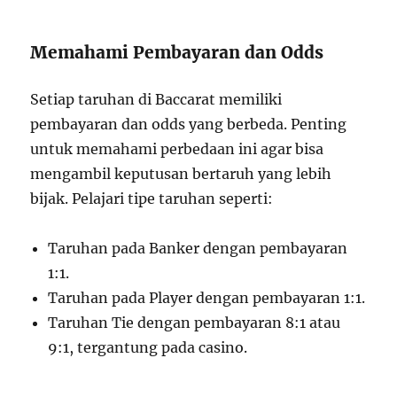
Memahami Pembayaran dan Odds
Setiap taruhan di Baccarat memiliki
pembayaran dan odds yang berbeda. Penting
untuk memahami perbedaan ini agar bisa
mengambil keputusan bertaruh yang lebih
bijak. Pelajari tipe taruhan seperti:
Taruhan pada Banker dengan pembayaran
1:1.
Taruhan pada Player dengan pembayaran 1:1.
Taruhan Tie dengan pembayaran 8:1 atau
9:1, tergantung pada casino.