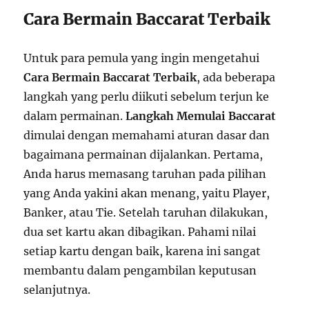
Cara Bermain Baccarat Terbaik
Untuk para pemula yang ingin mengetahui
Cara Bermain Baccarat Terbaik
, ada beberapa
langkah yang perlu diikuti sebelum terjun ke
dalam permainan.
Langkah Memulai Baccarat
dimulai dengan memahami aturan dasar dan
bagaimana permainan dijalankan. Pertama,
Anda harus memasang taruhan pada pilihan
yang Anda yakini akan menang, yaitu Player,
Banker, atau Tie. Setelah taruhan dilakukan,
dua set kartu akan dibagikan. Pahami nilai
setiap kartu dengan baik, karena ini sangat
membantu dalam pengambilan keputusan
selanjutnya.