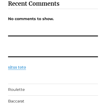
Recent Comments
No comments to show.
situs toto
Roulette
Baccarat