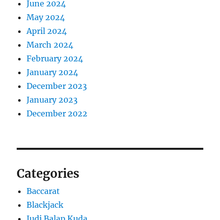
June 2024
May 2024
April 2024
March 2024
February 2024
January 2024
December 2023
January 2023
December 2022
Categories
Baccarat
Blackjack
Judi Balap Kuda