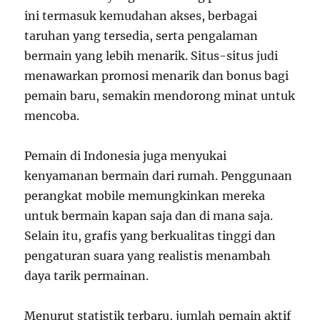
ini termasuk kemudahan akses, berbagai
taruhan yang tersedia, serta pengalaman
bermain yang lebih menarik. Situs-situs judi
menawarkan promosi menarik dan bonus bagi
pemain baru, semakin mendorong minat untuk
mencoba.
Pemain di Indonesia juga menyukai
kenyamanan bermain dari rumah. Penggunaan
perangkat mobile memungkinkan mereka
untuk bermain kapan saja dan di mana saja.
Selain itu, grafis yang berkualitas tinggi dan
pengaturan suara yang realistis menambah
daya tarik permainan.
Menurut statistik terbaru, jumlah pemain aktif