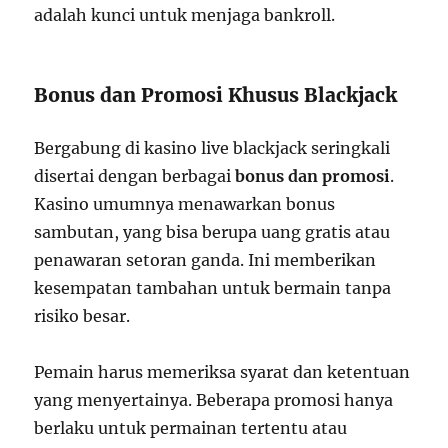
adalah kunci untuk menjaga bankroll.
Bonus dan Promosi Khusus Blackjack
Bergabung di kasino live blackjack seringkali
disertai dengan berbagai
bonus dan promosi
.
Kasino umumnya menawarkan bonus
sambutan, yang bisa berupa uang gratis atau
penawaran setoran ganda. Ini memberikan
kesempatan tambahan untuk bermain tanpa
risiko besar.
Pemain harus memeriksa syarat dan ketentuan
yang menyertainya. Beberapa promosi hanya
berlaku untuk permainan tertentu atau