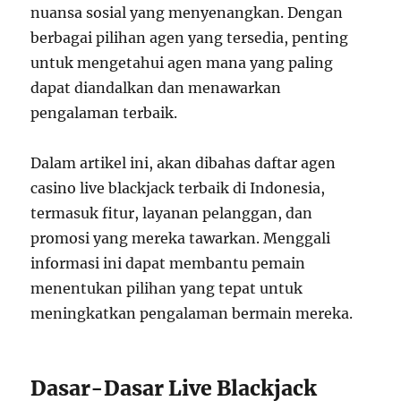
nuansa sosial yang menyenangkan. Dengan
berbagai pilihan agen yang tersedia, penting
untuk mengetahui agen mana yang paling
dapat diandalkan dan menawarkan
pengalaman terbaik.
Dalam artikel ini, akan dibahas daftar agen
casino live blackjack terbaik di Indonesia,
termasuk fitur, layanan pelanggan, dan
promosi yang mereka tawarkan. Menggali
informasi ini dapat membantu pemain
menentukan pilihan yang tepat untuk
meningkatkan pengalaman bermain mereka.
Dasar-Dasar Live Blackjack