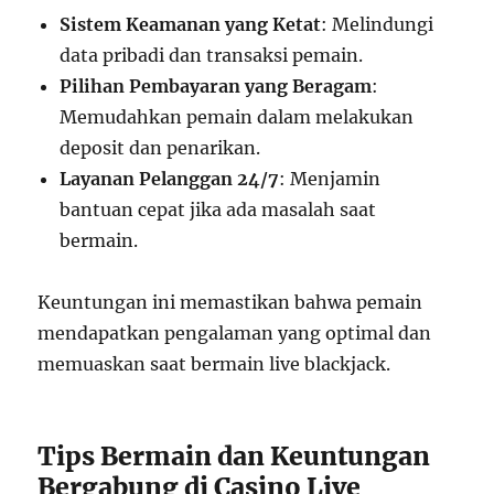
Sistem Keamanan yang Ketat
: Melindungi
data pribadi dan transaksi pemain.
Pilihan Pembayaran yang Beragam
:
Memudahkan pemain dalam melakukan
deposit dan penarikan.
Layanan Pelanggan 24/7
: Menjamin
bantuan cepat jika ada masalah saat
bermain.
Keuntungan ini memastikan bahwa pemain
mendapatkan pengalaman yang optimal dan
memuaskan saat bermain live blackjack.
Tips Bermain dan Keuntungan
Bergabung di Casino Live