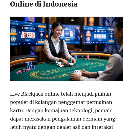
Online di Indonesia
Live Blackjack online telah menjadi pilihan
populer di kalangan penggemar permainan
kartu. Dengan kemajuan teknologi, pemain
dapat merasakan pengalaman bermain yang
lebih nyata dengan dealer asli dan interaksi