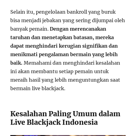
Selain itu, pengelolaan bankroll yang buruk
bisa menjadi jebakan yang sering dijumpai oleh
banyak pemain.
Dengan merencanakan
taruhan dan menetapkan batasan, mereka
dapat menghindari kerugian signifikan dan
menikmati pengalaman bermain yang lebih
baik.
Memahami dan menghindari kesalahan
ini akan membantu setiap pemain untuk
meraih hasil yang lebih menguntungkan saat
bermain live blackjack.
Kesalahan Paling Umum dalam
Live Blackjack Indonesia