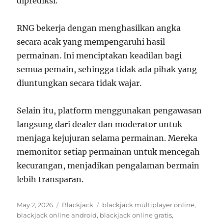
diprediksi.
RNG bekerja dengan menghasilkan angka
secara acak yang mempengaruhi hasil
permainan. Ini menciptakan keadilan bagi
semua pemain, sehingga tidak ada pihak yang
diuntungkan secara tidak wajar.
Selain itu, platform menggunakan pengawasan
langsung dari dealer dan moderator untuk
menjaga kejujuran selama permainan. Mereka
memonitor setiap permainan untuk mencegah
kecurangan, menjadikan pengalaman bermain
lebih transparan.
P
C
T
May 2, 2026
Blackjack
blackjack multiplayer online
,
o
a
a
blackjack online android
,
blackjack online gratis
,