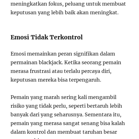
meningkatkan fokus, peluang untuk membuat
keputusan yang lebih baik akan meningkat.
Emosi Tidak Terkontrol
Emosi memainkan peran signifikan dalam
permainan blackjack. Ketika seorang pemain
merasa frustrasi atau terlalu percaya diri,
keputusan mereka bisa terpengaruh.
Pemain yang marah sering kali mengambil
risiko yang tidak perlu, seperti bertaruh lebih
banyak dari yang seharusnya. Sementara itu,
pemain yang merasa sangat senang bisa kalah
dalam kontrol dan membuat taruhan besar