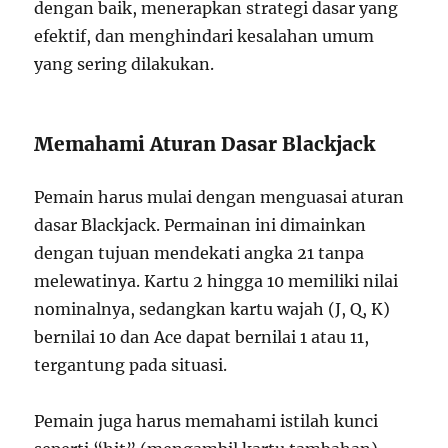
dengan baik, menerapkan strategi dasar yang
efektif, dan menghindari kesalahan umum
yang sering dilakukan.
Memahami Aturan Dasar Blackjack
Pemain harus mulai dengan menguasai aturan
dasar Blackjack. Permainan ini dimainkan
dengan tujuan mendekati angka 21 tanpa
melewatinya. Kartu 2 hingga 10 memiliki nilai
nominalnya, sedangkan kartu wajah (J, Q, K)
bernilai 10 dan Ace dapat bernilai 1 atau 11,
tergantung pada situasi.
Pemain juga harus memahami istilah kunci