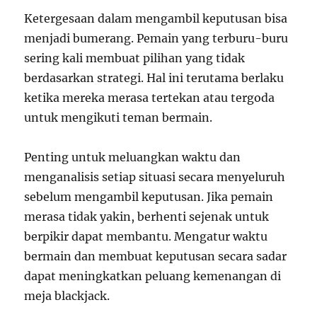
Ketergesaan dalam mengambil keputusan bisa
menjadi bumerang. Pemain yang terburu-buru
sering kali membuat pilihan yang tidak
berdasarkan strategi. Hal ini terutama berlaku
ketika mereka merasa tertekan atau tergoda
untuk mengikuti teman bermain.
Penting untuk meluangkan waktu dan
menganalisis setiap situasi secara menyeluruh
sebelum mengambil keputusan. Jika pemain
merasa tidak yakin, berhenti sejenak untuk
berpikir dapat membantu. Mengatur waktu
bermain dan membuat keputusan secara sadar
dapat meningkatkan peluang kemenangan di
meja blackjack.