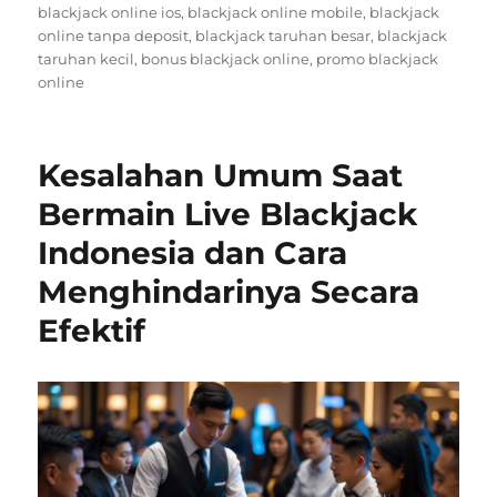
s
t
g
blackjack online ios
,
blackjack online mobile
,
blackjack
t
e
s
online tanpa deposit
,
blackjack taruhan besar
,
blackjack
e
g
taruhan kecil
,
bonus blackjack online
,
promo blackjack
d
o
online
o
r
n
i
e
Kesalahan Umum Saat
s
Bermain Live Blackjack
Indonesia dan Cara
Menghindarinya Secara
Efektif