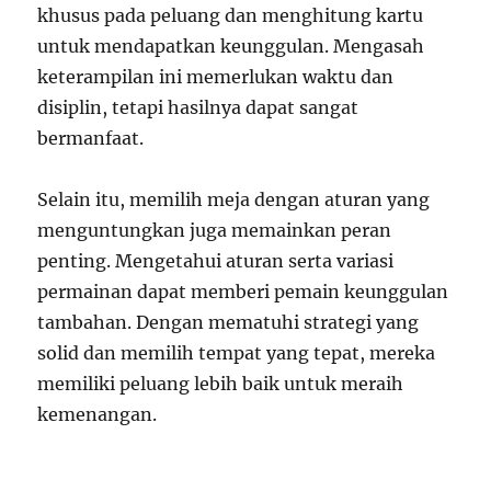
khusus pada peluang dan menghitung kartu
untuk mendapatkan keunggulan. Mengasah
keterampilan ini memerlukan waktu dan
disiplin, tetapi hasilnya dapat sangat
bermanfaat.
Selain itu, memilih meja dengan aturan yang
menguntungkan juga memainkan peran
penting. Mengetahui aturan serta variasi
permainan dapat memberi pemain keunggulan
tambahan. Dengan mematuhi strategi yang
solid dan memilih tempat yang tepat, mereka
memiliki peluang lebih baik untuk meraih
kemenangan.