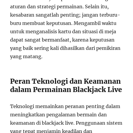
aturan dan strategi permainan. Selain itu,
kesabaran sangatlah penting; jangan terburu-
buru membuat keputusan. Mengambil waktu
untuk menganalisis kartu dan situasi di meja
dapat sangat bermanfaat, karena keputusan
yang baik sering kali dihasilkan dari pemikiran
yang matang.
Peran Teknologi dan Keamanan
dalam Permainan Blackjack Live
Teknologi memainkan peranan penting dalam
meningkatkan pengalaman bermain dan
keamanan di blackjack live. Penggunaan sistem
yang tepat menjamin keadilan dan