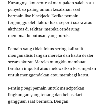
Kurangnya konsentrasi merupakan salah satu
penyebab paling umum kesalahan saat
bermain live blackjack. Ketika pemain
terganggu oleh faktor luar, seperti suara atau
aktivitas di sekitar, mereka cenderung
membuat keputusan yang buruk.
Pemain yang tidak fokus sering kali sulit
menganalisis tangan mereka dan kartu dealer
secara akurat. Mereka mungkin membuat
taruhan impulsif atau melewatkan kesempatan
untuk menggandakan atau membagi kartu.
Penting bagi pemain untuk menciptakan
lingkungan yang tenang dan bebas dari
gangguan saat bermain. Dengan