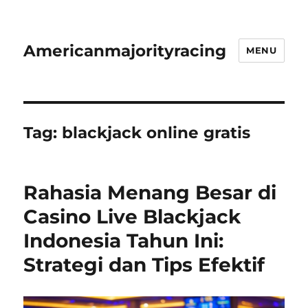
Americanmajorityracing
MENU
Tag:
blackjack online gratis
Rahasia Menang Besar di
Casino Live Blackjack
Indonesia Tahun Ini:
Strategi dan Tips Efektif