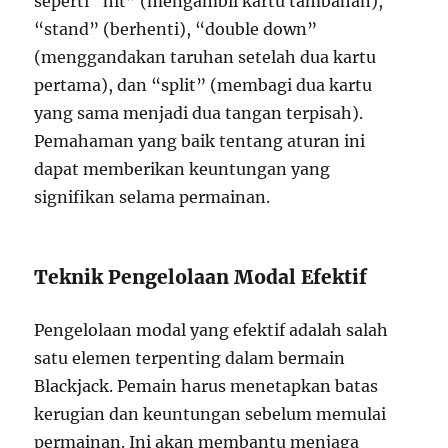
seperti “hit” (mengambil kartu tambahan),
“stand” (berhenti), “double down”
(menggandakan taruhan setelah dua kartu
pertama), dan “split” (membagi dua kartu
yang sama menjadi dua tangan terpisah).
Pemahaman yang baik tentang aturan ini
dapat memberikan keuntungan yang
signifikan selama permainan.
Teknik Pengelolaan Modal Efektif
Pengelolaan modal yang efektif adalah salah
satu elemen terpenting dalam bermain
Blackjack. Pemain harus menetapkan batas
kerugian dan keuntungan sebelum memulai
permainan. Ini akan membantu menjaga