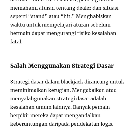
memahami aturan tentang dealer dan situasi
seperti “stand” atau “hit.” Menghabiskan
waktu untuk mempelajari aturan sebelum
bermain dapat mengurangi risiko kesalahan
fatal.
Salah Menggunakan Strategi Dasar
Strategi dasar dalam blackjack dirancang untuk
meminimalkan kerugian. Mengabaikan atau
menyalahgunakan strategi dasar adalah
kesalahan umum lainnya. Banyak pemain
berpikir mereka dapat mengandalkan
keberuntungan daripada pendekatan logis.