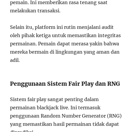
pemain. Ini memberikan rasa tenang saat
melakukan transaksi.
Selain itu, platform ini rutin menjalani audit
oleh pihak ketiga untuk memastikan integritas
permainan. Pemain dapat merasa yakin bahwa
mereka bermain di lingkungan yang aman dan
adil.
Penggunaan Sistem Fair Play dan RNG
Sistem fair play sangat penting dalam
permainan blackjack live. Ini termasuk
penggunaan Random Number Generator (RNG)
yang memastikan hasil permainan tidak dapat