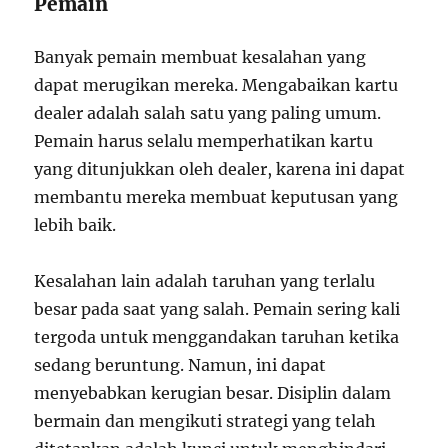
Pemain
Banyak pemain membuat kesalahan yang
dapat merugikan mereka. Mengabaikan kartu
dealer adalah salah satu yang paling umum.
Pemain harus selalu memperhatikan kartu
yang ditunjukkan oleh dealer, karena ini dapat
membantu mereka membuat keputusan yang
lebih baik.
Kesalahan lain adalah taruhan yang terlalu
besar pada saat yang salah. Pemain sering kali
tergoda untuk menggandakan taruhan ketika
sedang beruntung. Namun, ini dapat
menyebabkan kerugian besar. Disiplin dalam
bermain dan mengikuti strategi yang telah