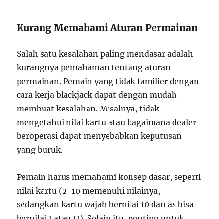
Kurang Memahami Aturan Permainan
Salah satu kesalahan paling mendasar adalah
kurangnya pemahaman tentang aturan
permainan. Pemain yang tidak familier dengan
cara kerja blackjack dapat dengan mudah
membuat kesalahan. Misalnya, tidak
mengetahui nilai kartu atau bagaimana dealer
beroperasi dapat menyebabkan keputusan
yang buruk.
Pemain harus memahami konsep dasar, seperti
nilai kartu (2-10 memenuhi nilainya,
sedangkan kartu wajah bernilai 10 dan as bisa
bernilai 1 atau 11). Selain itu, penting untuk