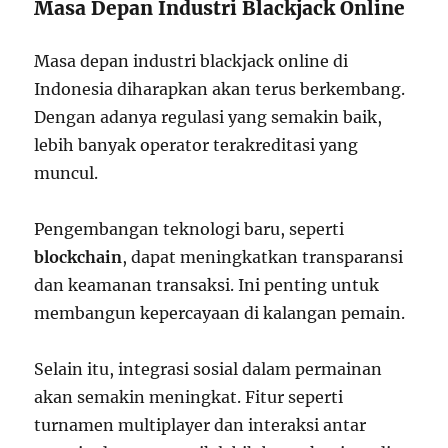
Masa Depan Industri Blackjack Online
Masa depan industri blackjack online di
Indonesia diharapkan akan terus berkembang.
Dengan adanya regulasi yang semakin baik,
lebih banyak operator terakreditasi yang
muncul.
Pengembangan teknologi baru, seperti
blockchain
, dapat meningkatkan transparansi
dan keamanan transaksi. Ini penting untuk
membangun kepercayaan di kalangan pemain.
Selain itu, integrasi sosial dalam permainan
akan semakin meningkat. Fitur seperti
turnamen multiplayer dan interaksi antar