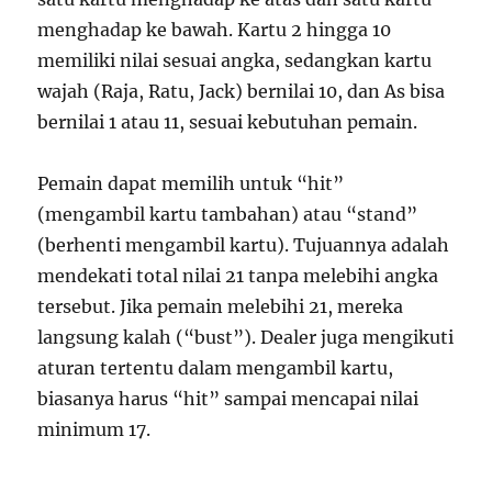
menghadap ke bawah. Kartu 2 hingga 10
memiliki nilai sesuai angka, sedangkan kartu
wajah (Raja, Ratu, Jack) bernilai 10, dan As bisa
bernilai 1 atau 11, sesuai kebutuhan pemain.
Pemain dapat memilih untuk “hit”
(mengambil kartu tambahan) atau “stand”
(berhenti mengambil kartu). Tujuannya adalah
mendekati total nilai 21 tanpa melebihi angka
tersebut. Jika pemain melebihi 21, mereka
langsung kalah (“bust”). Dealer juga mengikuti
aturan tertentu dalam mengambil kartu,
biasanya harus “hit” sampai mencapai nilai
minimum 17.