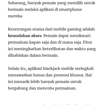
Sekarang, banyak pemain yang memilih untuk
bermain melalui aplikasi di smartphone
mereka.
Keuntungan utama dari mobile gaming adalah
kemudahan akses
. Pemain dapat menikmati
permainan kapan saja dan di mana saja. Fitur
ini meningkatkan keterlibatan dan waktu yang
dihabiskan dalam bermain.
Selain itu, aplikasi blackjack mobile seringkali
menawarkan bonus dan promosi khusus. Hal
ini menarik lebih banyak pemain untuk
bergabung dan mencoba permainan.