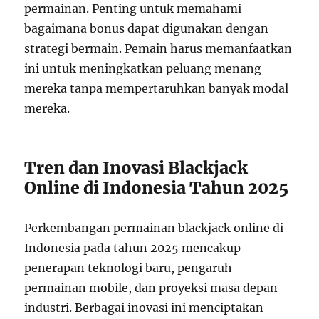
permainan. Penting untuk memahami
bagaimana bonus dapat digunakan dengan
strategi bermain. Pemain harus memanfaatkan
ini untuk meningkatkan peluang menang
mereka tanpa mempertaruhkan banyak modal
mereka.
Tren dan Inovasi Blackjack
Online di Indonesia Tahun 2025
Perkembangan permainan blackjack online di
Indonesia pada tahun 2025 mencakup
penerapan teknologi baru, pengaruh
permainan mobile, dan proyeksi masa depan
industri. Berbagai inovasi ini menciptakan