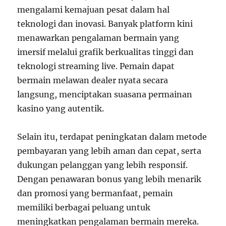
mengalami kemajuan pesat dalam hal
teknologi dan inovasi. Banyak platform kini
menawarkan pengalaman bermain yang
imersif melalui grafik berkualitas tinggi dan
teknologi streaming live. Pemain dapat
bermain melawan dealer nyata secara
langsung, menciptakan suasana permainan
kasino yang autentik.
Selain itu, terdapat peningkatan dalam metode
pembayaran yang lebih aman dan cepat, serta
dukungan pelanggan yang lebih responsif.
Dengan penawaran bonus yang lebih menarik
dan promosi yang bermanfaat, pemain
memiliki berbagai peluang untuk
meningkatkan pengalaman bermain mereka.