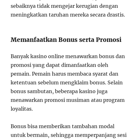
sebaiknya tidak mengejar kerugian dengan
meningkatkan taruhan mereka secara drastis.
Memanfaatkan Bonus serta Promosi
Banyak kasino online menawarkan bonus dan
promosi yang dapat dimanfaatkan oleh
pemain. Pemain harus membaca syarat dan
ketentuan sebelum mengklaim bonus. Selain
bonus sambutan, beberapa kasino juga
menawarkan promosi musiman atau program
loyalitas.
Bonus bisa memberikan tambahan modal
untuk bermain, sehingga memperpanjang sesi