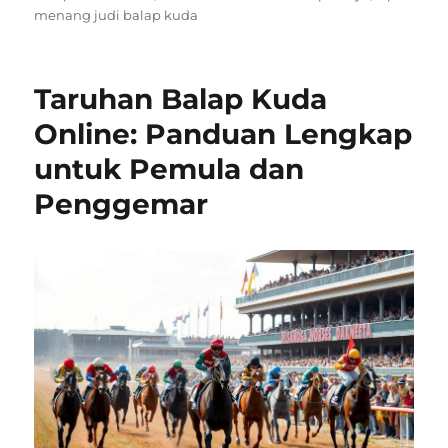
d
o
menang judi balap kuda
o
r
n
i
e
Taruhan Balap Kuda
s
Online: Panduan Lengkap
untuk Pemula dan
Penggemar