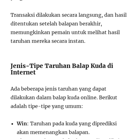
Transaksi dilakukan secara langsung, dan hasil
ditentukan setelah balapan berakhir,
memungkinkan pemain untuk melihat hasil
taruhan mereka secara instan.
Jenis-Tipe Taruhan Balap Kuda di
Internet
Ada beberapa jenis taruhan yang dapat
dilakukan dalam balap kuda online. Berikut
adalah tipe-tipe yang umum:
Win
: Taruhan pada kuda yang diprediksi
akan memenangkan balapan.