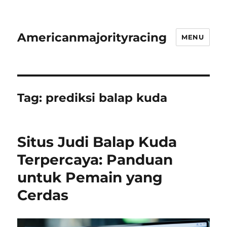
Americanmajorityracing
MENU
Tag:
prediksi balap kuda
Situs Judi Balap Kuda
Terpercaya: Panduan
untuk Pemain yang
Cerdas