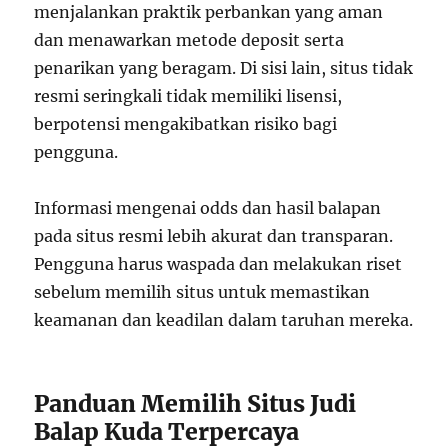
menjalankan praktik perbankan yang aman
dan menawarkan metode deposit serta
penarikan yang beragam. Di sisi lain, situs tidak
resmi seringkali tidak memiliki lisensi,
berpotensi mengakibatkan risiko bagi
pengguna.
Informasi mengenai odds dan hasil balapan
pada situs resmi lebih akurat dan transparan.
Pengguna harus waspada dan melakukan riset
sebelum memilih situs untuk memastikan
keamanan dan keadilan dalam taruhan mereka.
Panduan Memilih Situs Judi
Balap Kuda Terpercaya