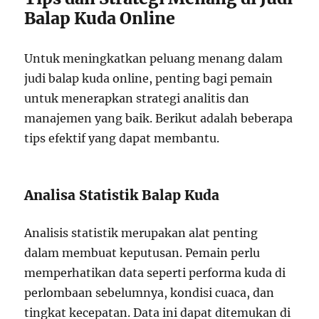
Balap Kuda Online
Untuk meningkatkan peluang menang dalam
judi balap kuda online, penting bagi pemain
untuk menerapkan strategi analitis dan
manajemen yang baik. Berikut adalah beberapa
tips efektif yang dapat membantu.
Analisa Statistik Balap Kuda
Analisis statistik merupakan alat penting
dalam membuat keputusan. Pemain perlu
memperhatikan data seperti performa kuda di
perlombaan sebelumnya, kondisi cuaca, dan
tingkat kecepatan. Data ini dapat ditemukan di