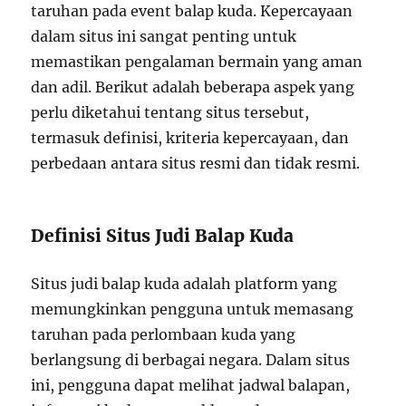
taruhan pada event balap kuda. Kepercayaan
dalam situs ini sangat penting untuk
memastikan pengalaman bermain yang aman
dan adil. Berikut adalah beberapa aspek yang
perlu diketahui tentang situs tersebut,
termasuk definisi, kriteria kepercayaan, dan
perbedaan antara situs resmi dan tidak resmi.
Definisi Situs Judi Balap Kuda
Situs judi balap kuda adalah platform yang
memungkinkan pengguna untuk memasang
taruhan pada perlombaan kuda yang
berlangsung di berbagai negara. Dalam situs
ini, pengguna dapat melihat jadwal balapan,