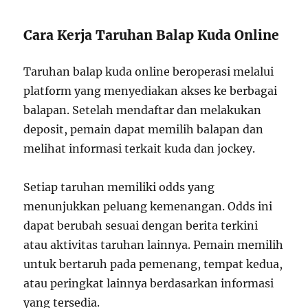
Cara Kerja Taruhan Balap Kuda Online
Taruhan balap kuda online beroperasi melalui
platform yang menyediakan akses ke berbagai
balapan. Setelah mendaftar dan melakukan
deposit, pemain dapat memilih balapan dan
melihat informasi terkait kuda dan jockey.
Setiap taruhan memiliki odds yang
menunjukkan peluang kemenangan. Odds ini
dapat berubah sesuai dengan berita terkini
atau aktivitas taruhan lainnya. Pemain memilih
untuk bertaruh pada pemenang, tempat kedua,
atau peringkat lainnya berdasarkan informasi
yang tersedia.