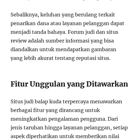
Sebaliknya, keluhan yang berulang terkait
penarikan dana atau layanan pelanggan dapat
menjadi tanda bahaya. Forum judi dan situs
review adalah sumber informasi yang bisa
diandalkan untuk mendapatkan gambaran
yang lebih akurat tentang reputasi situs.
Fitur Unggulan yang Ditawarkan
Situs judi balap kuda terpercaya menawarkan
berbagai fitur yang dirancang untuk
meningkatkan pengalaman pengguna. Dari
jenis taruhan hingga layanan pelanggan, setiap
aspek diperhatikan untuk memberikan nilai