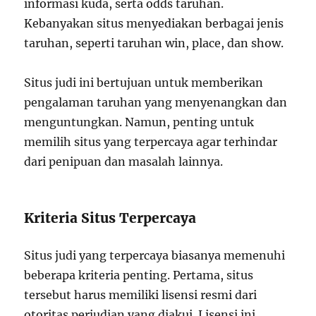
informasi kuda, serta odds taruhan.
Kebanyakan situs menyediakan berbagai jenis
taruhan, seperti taruhan win, place, dan show.
Situs judi ini bertujuan untuk memberikan
pengalaman taruhan yang menyenangkan dan
menguntungkan. Namun, penting untuk
memilih situs yang terpercaya agar terhindar
dari penipuan dan masalah lainnya.
Kriteria Situs Terpercaya
Situs judi yang terpercaya biasanya memenuhi
beberapa kriteria penting. Pertama, situs
tersebut harus memiliki lisensi resmi dari
otoritas perjudian yang diakui. Lisensi ini