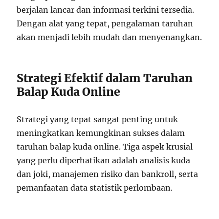
berjalan lancar dan informasi terkini tersedia.
Dengan alat yang tepat, pengalaman taruhan
akan menjadi lebih mudah dan menyenangkan.
Strategi Efektif dalam Taruhan
Balap Kuda Online
Strategi yang tepat sangat penting untuk
meningkatkan kemungkinan sukses dalam
taruhan balap kuda online. Tiga aspek krusial
yang perlu diperhatikan adalah analisis kuda
dan joki, manajemen risiko dan bankroll, serta
pemanfaatan data statistik perlombaan.