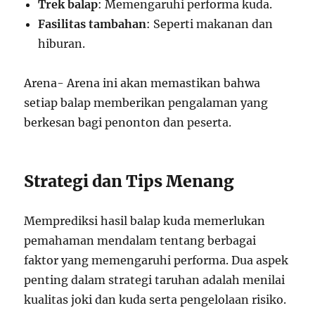
Trek balap
: Memengaruhi performa kuda.
Fasilitas tambahan
: Seperti makanan dan
hiburan.
Arena- Arena ini akan memastikan bahwa
setiap balap memberikan pengalaman yang
berkesan bagi penonton dan peserta.
Strategi dan Tips Menang
Memprediksi hasil balap kuda memerlukan
pemahaman mendalam tentang berbagai
faktor yang memengaruhi performa. Dua aspek
penting dalam strategi taruhan adalah menilai
kualitas joki dan kuda serta pengelolaan risiko.