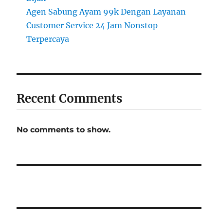
Agen Sabung Ayam 99k Dengan Layanan
Customer Service 24 Jam Nonstop
Terpercaya
Recent Comments
No comments to show.