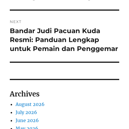
t
v
i
n
o
NEXT
a
u
Bandar Judi Pacuan Kuda
N
s
v
e
Resmi: Panduan Lengkap
p
x
i
untuk Pemain dan Penggemar
o
t
s
g
p
t
o
a
:
s
t
t
Archives
:
i
August 2026
o
July 2026
n
June 2026
May 2026