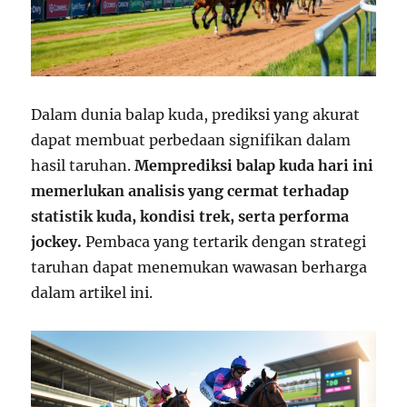
Dalam dunia balap kuda, prediksi yang akurat
dapat membuat perbedaan signifikan dalam
hasil taruhan.
Memprediksi balap kuda hari ini
memerlukan analisis yang cermat terhadap
statistik kuda, kondisi trek, serta performa
jockey.
Pembaca yang tertarik dengan strategi
taruhan dapat menemukan wawasan berharga
dalam artikel ini.