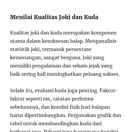
Menilai Kualitas Joki dan Kuda
Kualitas joki dan kuda merupakan komponen
utama dalam kesuksesan balap. Menganalisis
statistik joki, termasuk persentase
kemenangan, sangat berguna. Joki yang
memiliki pengalaman dan rekam jejak yang
baik sering kali meningkatkan peluang sukses.
Selain itu, evaluasi kuda juga penting. Faktor-
faktor seperti ras, catatan performa
sebelumnya, dan kondisi fisik hari balapan
harus dipertimbangkan. Pergunakan grafik dan
tabel untuk membandingkan kuda dari
berbagai race. Pahami juga bagaimana kondisi