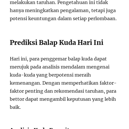
melakukan taruhan. Pengetahuan ini tidak
hanya meningkatkan pengalaman, tetapi juga
potensi keuntungan dalam setiap perlombaan.
Prediksi Balap Kuda Hari Ini
Hari ini, para penggemar balap kuda dapat
merujuk pada analisis mendalam mengenai
kuda-kuda yang berpotensi meraih
kemenangan. Dengan memperhatikan faktor-
faktor penting dan rekomendasi taruhan, para
bettor dapat mengambil keputusan yang lebih
baik.