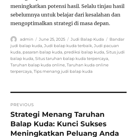
meningkatkan potensi hasil. Selalu tinjau hasil
sebelumnya untuk belajar dari kesalahan dan
mengoptimalkan strategi di masa depan.
A
P
C
T
admin
June 25, 2025
Judi Balap Kuda
Bandar
u
o
a
a
judi balap kuda
,
Judi balap kuda terbaik
,
Judi pacuan
t
s
t
g
kuda
,
pasaran balap kuda
,
prediksi balap kuda
,
Situs judi
h
t
e
s
balap kuda
,
Situs taruhan balap kuda terpercaya
,
o
e
g
Taruhan balap kuda online
,
Taruhan kuda online
r
d
o
terpercaya
,
Tips menang judi balap kuda
o
r
n
i
e
s
P
PREVIOUS
o
Strategi Menang Taruhan
P
r
Balap Kuda: Kunci Sukses
s
e
Meningkatkan Peluang Anda