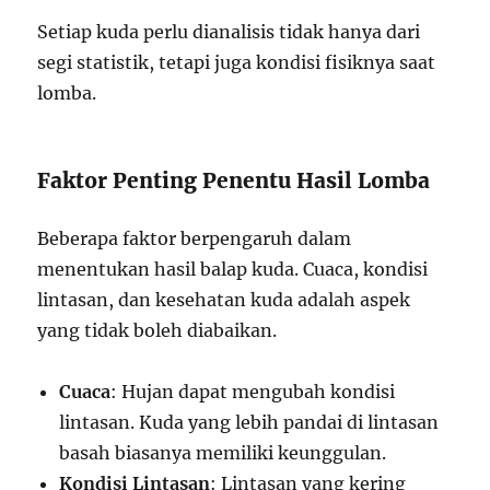
Setiap kuda perlu dianalisis tidak hanya dari
segi statistik, tetapi juga kondisi fisiknya saat
lomba.
Faktor Penting Penentu Hasil Lomba
Beberapa faktor berpengaruh dalam
menentukan hasil balap kuda. Cuaca, kondisi
lintasan, dan kesehatan kuda adalah aspek
yang tidak boleh diabaikan.
Cuaca
: Hujan dapat mengubah kondisi
lintasan. Kuda yang lebih pandai di lintasan
basah biasanya memiliki keunggulan.
Kondisi Lintasan
: Lintasan yang kering