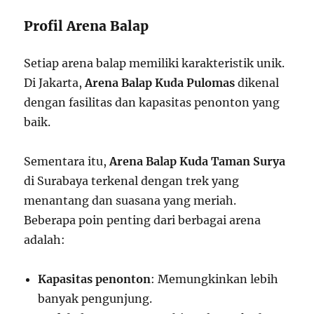
Profil Arena Balap
Setiap arena balap memiliki karakteristik unik.
Di Jakarta,
Arena Balap Kuda Pulomas
dikenal
dengan fasilitas dan kapasitas penonton yang
baik.
Sementara itu,
Arena Balap Kuda Taman Surya
di Surabaya terkenal dengan trek yang
menantang dan suasana yang meriah.
Beberapa poin penting dari berbagai arena
adalah:
Kapasitas penonton
: Memungkinkan lebih
banyak pengunjung.